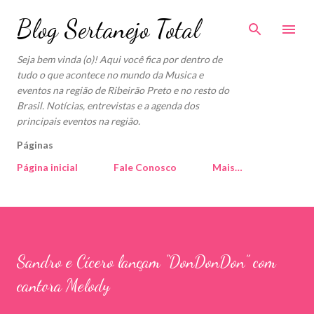
Pular para o conteúdo principal
Blog Sertanejo Total
Seja bem vinda (o)! Aqui você fica por dentro de
tudo o que acontece no mundo da Musica e
eventos na região de Ribeirão Preto e no resto do
Brasil. Notícias, entrevistas e a agenda dos
principais eventos na região.
Páginas
Página inicial
Fale Conosco
Mais…
Sandro e Cícero lançam “DonDonDon” com
cantora Melody