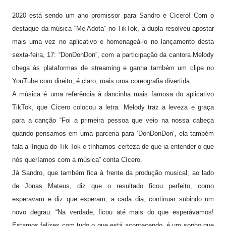
2020 está sendo um ano promissor para Sandro e Cícero! Com o
destaque da música “Me Adota” no TikTok, a dupla resolveu apostar
mais uma vez no aplicativo e homenageá-lo no lançamento desta
sexta-feira, 17: “DonDonDon”, com a participação da cantora Melody
chega às plataformas de streaming e ganha também um clipe no
YouTube com direito, é claro, mais uma coreografia divertida.
A música é uma referência à dancinha mais famosa do aplicativo
TikTok, que Cícero colocou a letra. Melody traz a leveza e graça
para a canção “Foi a primeira pessoa que veio na nossa cabeça
quando pensamos em uma parceria para ‘DonDonDon’, ela também
fala a língua do Tik Tok e tínhamos certeza de que ia entender o que
nós queríamos com a música” conta Cícero.
Já Sandro, que também fica à frente da produção musical, ao lado
de Jonas Mateus, diz que o resultado ficou perfeito, como
esperavam e diz que esperam, a cada dia, continuar subindo um
novo degrau: “Na verdade, ficou até mais do que esperávamos!
Estamos felizes com tudo o que está acontecendo, é um sonho que