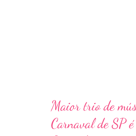
que revisita importantes momen
e traz ao palco o universo de m
das obras musicais, de sua próp
poetas que cantam com amor e d
“Padre Fábio de Melo é um fen
Maior trio de mús
Carnaval de SP é