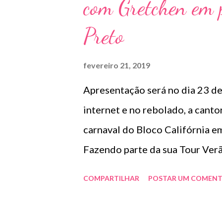
com Gretchen em 
canal oficial da dupla no Youtu
visualizações e, no Spotify, fi
Preto
Brasil. A canção é a primeira f
de lançamento para final de m
fevereiro 21, 2019
Apresentação será no dia 23 d
internet e no rebolado, a cant
carnaval do Bloco Califórnia em
Fazendo parte da sua Tour Verã
elétrico em um circuito fechad
COMPARTILHAR
POSTAR UM COMENT
portuguesa, Luciana Abreu, co
Suda, que promete ser a sensaç