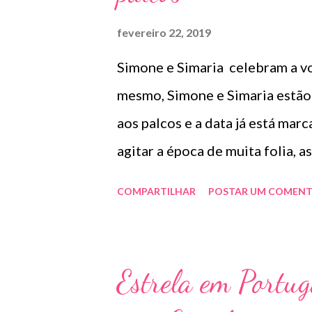
fevereiro 22, 2019
Simone e Simaria celebram a vol
mesmo, Simone e Simaria estão
aos palcos e a data já está marc
agitar a época de muita folia,
Cavalheira da Ladeira. No dia 
COMPARTILHAR
POSTAR UM COMENT
Olinda, também na capital Pern
Simaria preparam um repertório
novo hit “Qualidade de vida”, 
Estrela em Portug
agitando as plataformas digita