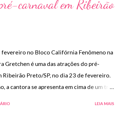
pré-carnaval em Ribeirão
be, a canção ultrapassa os 30 milhões de
gura entre as dez músicas mais executadas no
aixa do DVD “Aperte o play”, que tem previsão
arço. Fonte: Dayane Leme
e fevereiro no Bloco Califórnia Fenômeno na
ora Gretchen é uma das atrações do pré-
 Ribeirão Preto/SP, no dia 23 de fevereiro.
o, a cantora se apresenta em cima de um trio
o e com a participação especial da cantora
ÁRIO
LEIA MAIS
m quem recentemente gravou o hit Suda,
ão do carnaval. Estrela da TV portuguesa,