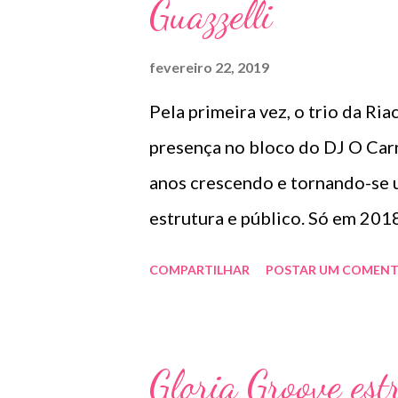
Guazzelli
fevereiro 22, 2019
Pela primeira vez, o trio da Riac
presença no bloco do DJ O Car
anos crescendo e tornando-se 
estrutura e público. Só em 201
foliões de acordo com dados div
COMPARTILHAR
POSTAR UM COMENT
promete aumentar ainda mais a
estrada há 15 anos, o DJ e prod
vem conquistando o público pau
Gloria Groove estr
quando, pela primeira vez, seu 