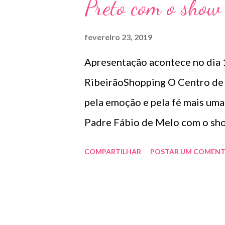
a
Preto com o show
g
e
fevereiro 23, 2019
n
Apresentação acontece no dia 1
s
RibeirãoShopping O Centro de
pela emoção e pela fé mais uma
Padre Fábio de Melo com o sho
sábado, às 21h. Com sonoridade
COMPARTILHAR
POSTAR UM COMENT
para o tema do show, Padre Fá
teclados, guitarra, violão, baix
que unem seu afinado timbre à v
reunião familiar em torno da f