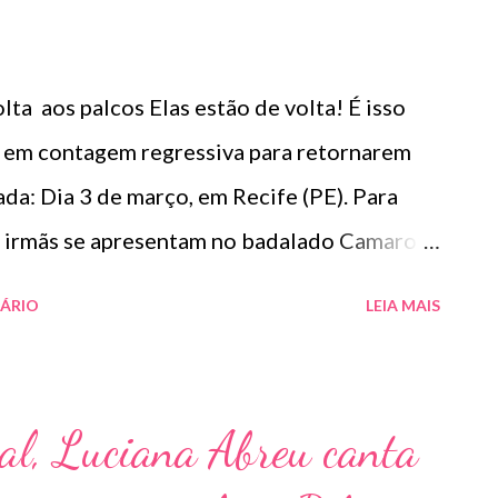
ta aos palcos Elas estão de volta! É isso
 em contagem regressiva para retornarem
ada: Dia 3 de março, em Recife (PE). Para
 as irmãs se apresentam no badalado Camarote
seguinte, a festa continua no Camarote
ÁRIO
LEIA MAIS
ambucana. Para alegria dos fãs, Simone e
 animadíssimo e não pode faltar, claro, o
música em parceria com Ludmilla que vem
al, Luciana Abreu canta
is e conquistando cada vez o publico. No