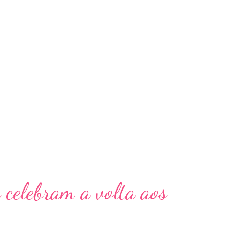
o do momento com a musica “Coisa Boa”, que
lizações no vídeo clipe, e explica: “Existe um
so fervo se encontram. Eu gosto de acreditar
gares. Quando você junta um discurso de
ais gigante como o funk 150bpm, é nisso que
...
celebram a volta aos