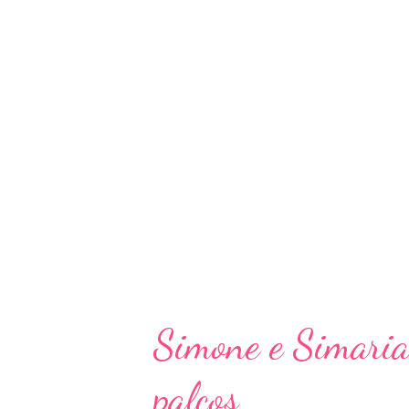
artista comemora o atual ferv
já passa de mais de 10 mil visua
lugar onde a nossa luta e o nos
que ‘Coisa Boa’ é um desses lu
força com um ritmo cada vez m
dá. O vídeo clipe, mais uma vez, c
Simone e Simaria 
palcos