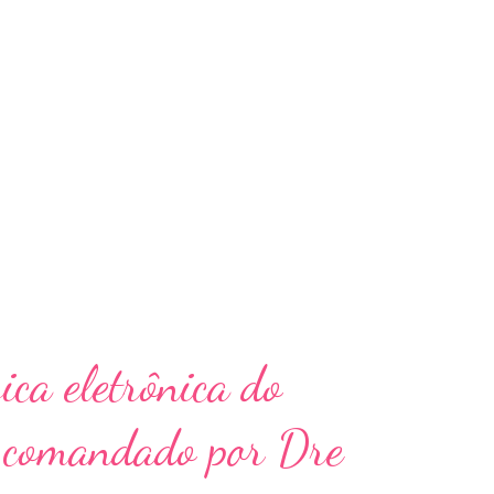
tos da música religiosa e popular brasileira
ensagens de esperança, amor e fé, através
ria autoria, e de outros compositores,
elicadeza a alma de fé do povo brasileiro.
ômeno da evangelização pela...
ica eletrônica do
 comandado por Dre