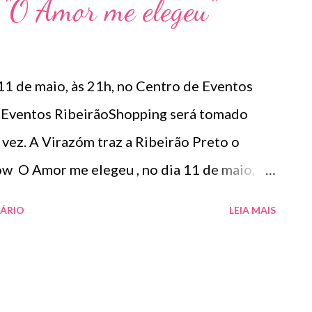
 "O Amor me elegeu"
1 de maio, às 21h, no Centro de Eventos
 Eventos RibeirãoShopping será tomado
 vez. A Virazóm traz a Ribeirão Preto o
w O Amor me elegeu , no dia 11 de maio,
, luz e cenário projetados especialmente
ÁRIO
LEIA MAIS
bio de Melo sobe ao palco acompanhado de
o, acordeom, bateria e três backing-vocals
oz precisa do cantor. O clima de alegria e
é são resgatados nesse show emocionante,