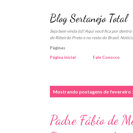
Blog Sertanejo Total
Seja bem vinda (o)! Aqui você fica por dentr
de Ribeirão Preto e no resto do Brasil. Notíci
Páginas
Página inicial
Fale Conosco
P
Mostrando postagens de fevereiro 
o
s
Padre Fábio de Me
t