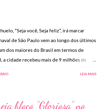
huelo, “Seja você, Seja feliz”, irá marcar
naval de São Paulo vem ao longo dos últimos
um dos maiores do Brasil em termos de
8, a cidade recebeu mais de 9 milhões de
ulgados pela prefeitura e, para esse ano,
ÁRIO
LEIA MAIS
 capacidade e diversidade dos blocos. Na
utor Dre Guazzelli é um dos artistas que
lista durante a folia desde o ano passado
eia bloco “Gloriosa” no
trio levou mais de 500 mil pessoas para as