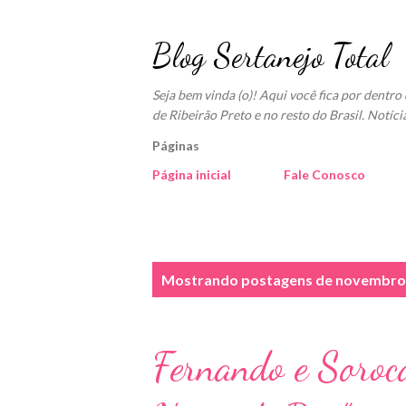
Blog Sertanejo Total
Seja bem vinda (o)! Aqui você fica por dentr
de Ribeirão Preto e no resto do Brasil. Notíci
Páginas
Página inicial
Fale Conosco
P
Mostrando postagens de novembro 
o
s
Fernando e Soroc
t