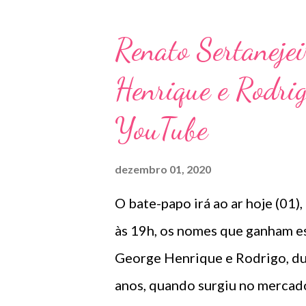
vendo e não responde / Sacanag
que pro mundo eu tô off / Quis
Renato Sertanejei
Diferente das demais canções q
Henrique e Rodrig
grossenses, a inspiração da me
João Gustavo. “Não costumamo
YouTube
a gente. No entanto, esta músi
aconteceu comigo e isso a torna
dezembro 01, 2020
declara. Nascida em um quarto d
O bate-papo irá ao ar hoje (01),
às 19h, os nomes que ganham es
George Henrique e Rodrigo, du
anos, quando surgiu no mercado