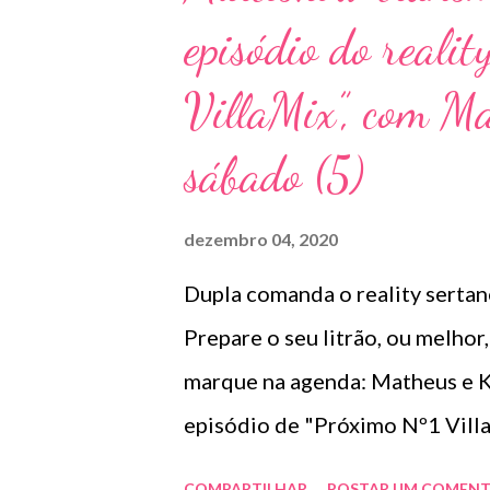
episódio do reali
em um remix. Segundo Thiago “F
deu muito certo de primeira. H
VillaMix”, com Ma
remixar alguma música nossa e
sábado (5)
Completando a fala do parceiro
encontro! Queríamos fazer algo
dezembro 04, 2020
ganhando cada v...
Dupla comanda o reality sertan
Prepare o seu litrão, ou melhor
marque na agenda: Matheus e K
episódio de "Próximo Nº1 Villa
nova estrela do sertanejo, nest
COMPARTILHAR
POSTAR UM COMENT