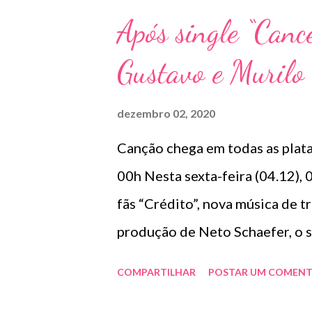
Após single “Cance
Gustavo e Murilo 
dezembro 02, 2020
Canção chega em todas as plata
00h Nesta sexta-feira (04.12),
fãs “Crédito”, nova música de 
produção de Neto Schaefer, o s
temporário que se estendeu por
COMPARTILHAR
POSTAR UM COMENT
coração machucado relata o sofr