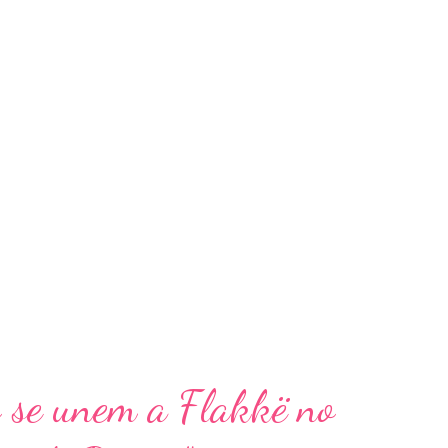
eB Videoclipe:
 Composta por Felipe KeF, Kaique KeF,
iro, “Você Não é de Bar” foi escolhida a
amigos Guilherme e Benuto. Sorocaba fala
dupla “Conheço a dupla há muitos anos,
a carreira deles. São dois seres humanos
centivo do pai para seguir os passos na
icais, tocam...
o se unem a Flakkë no