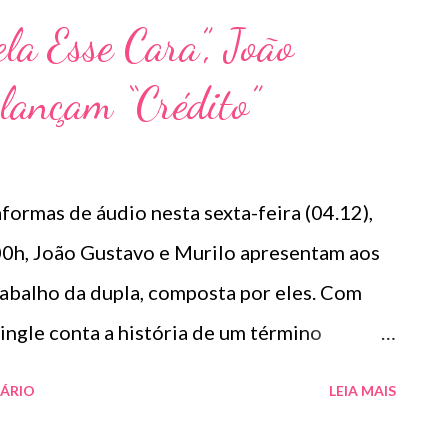
la Esse Cara”, João
lançam “Crédito”
formas de áudio nesta sexta-feira (04.12),
 00h, João Gustavo e Murilo apresentam aos
trabalho da dupla, composta por eles. Com
ingle conta a história de um término
 vontade de uma das partes. Sendo assim, o
ÁRIO
LEIA MAIS
imento nas entrelinhas: “Tá on-line, tá