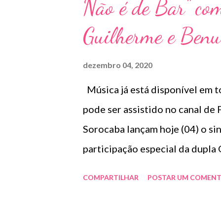
a
Não é de Bar” com
g
Guilherme e Benu
e
n
dezembro 04, 2020
s
Música já está disponível em to
pode ser assistido no canal d
Sorocaba lançam hoje (04) o si
participação especial da dupl
videoclipe, gravado no cenário 
COMPARTILHAR
POSTAR UM COMENT
lançamento da dupla com a grav
todos os aplicativos de música