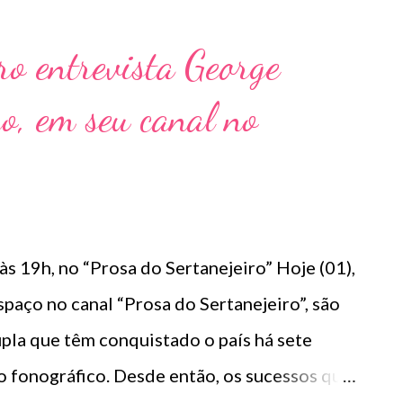
em, não tá fazendo por onde / Tem 5 dias
 um tempo a gente deu / Não abusa da sorte”.
ro entrevista George
ue configuram a trajetória dos sul-mato-
o, em seu canal no
lodia vem de um antigo relacionamento de
s escrever sobre fatos que acontecem com
ca foi criada com base em uma história que
 ainda mais interessante e especial”,
e hotel, unindo a essência do sertane...
 às 19h, no “Prosa do Sertanejeiro” Hoje (01),
paço no canal “Prosa do Sertanejeiro”, são
pla que têm conquistado o país há sete
 fonográfico. Desde então, os sucessos que