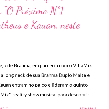
ty “O Próximo Nº1
oi uma experiência super diferente, e que
á algum tempo já tínhamos vontade de
theus e Kauan, neste
 o resultado nos surpreendeu muito
, Graciano conta “foi uma surpresa esse
 diferente com a Baldinho, que vinha
ejo de Brahma, em parceria com o VillaMix
, a long neck de sua Brahma Duplo Malte e
auan entram no palco e lideram o quinto
Mix", reality show musical para descobrir a
e sábado (5), às 20h, com transmissão ao vivo
ÁRIO
LEIA MAIS