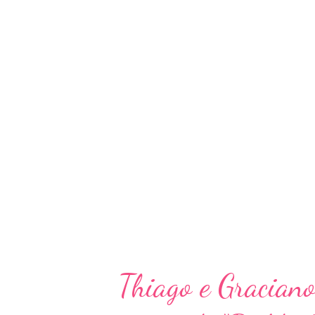
https://SMB.lnk.to/VoceNaoED
https://bit.ly/ClipeVcNaoEDeB
Rodrigo Marco e Cristhyan Ribe
dedo para ser gravada com os 
sobre o relacionamento com a 
acompanhei todos os estágios d
maravilhosos, tiveram grande in
música. São dois caras muito mus
Thiago e Gracian