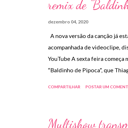
remix de “Baldinh
dezembro 04, 2020
A nova versão da canção já est
acompanhada de videoclipe, dis
YouTube A sexta feira começa 
“Baldinho de Pipoca”, que Thia
canção está disponível em todas
COMPARTILHAR
POSTAR UM COMENT
ao meio dia no canal da dupla e
https://remixbaldinho.lnk.to/S 
a primeira vez que a dupla Thia
Multishow transmi
sertanejo com eletrônico progr