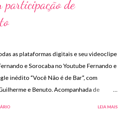
 participação de
to
das as plataformas digitais e seu videoclipe
e Fernando e Sorocaba no Youtube Fernando e
ngle inédito “Você Não é de Bar”, com
a Guilherme e Benuto. Acompanhada de
da “Live Rancho”, a nova faixa é mais um
ÁRIO
LEIA MAIS
adora Sony Music e já está disponível em
. Músicas nas plataformas: