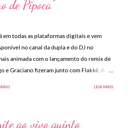
o de Pipoca”
á em todas as plataformas digitais e vem
ponível no canal da dupla e do DJ no
mais animada com o lançamento do remix de
go e Graciano fizeram junto com Flakkë. A
 as plataformas digitais e o videoclipe sai
ÁRIO
LEIA MAIS
 do DJ no YouTube. Linkfire:
Videclipe: https://youtu.be/bnlpArqLp Essa é
go e Graciano se aventura nessa mistura de
te ao vivo quinto
essivo e transforma uma música de trabalho