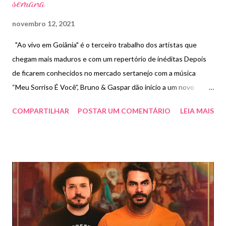
semana
novembro 12, 2021
"Ao vivo em Goiânia" é o terceiro trabalho dos artistas que
chegam mais maduros e com um repertório de inéditas Depois
de ficarem conhecidos no mercado sertanejo com a música
“Meu Sorriso É Você”, Bruno & Gaspar dão início a um novo
capítulo da história da dupla, desta vez, na capital da música
COMPARTILHAR
POSTAR UM COMENTÁRIO
LEIA MAIS
sertaneja, Goiânia, para a gravação do terceiro DVD de carreira,
intitulado “Ao Vivo em Goiânia”, no dia 18 de novembro, no JL
Eventos. Com direção musical assinada por Jenner Melo e
Marcos Dias, o repertório será composto por 18 faixas inéditas e
algumas mais puxadas para a pisadinha - estilo que vem tomando
conta das plataformas digitais. "Escolhemos as músicas deste
projeto com muita atenção e cuidado, em conjunto com o
produtor musical e depois de muita audição com compositores.