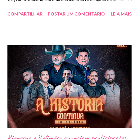
em 2021. Os irmãos se destacaram na pandemia com o projeto
COMPARTILHAR
POSTAR UM COMENTÁRIO
LEIA MAIS
“O Melhor das Lives” e, com isso, chamaram a atenção da
gravadora Virgin Music e da dupla Jorge e Mateus, que aposta
demais no sucesso dos cantores. Celebrando o grande
momento, Clayton & Romário lançaram em outubro o single
Água nos Zói, com participação dos padrinhos Jorge & Mateus,
em todas as plataformas de áudio e já contabiliza milhões de
visualizações e streamings. A música, que é o primeiro
lançamento do projeto No Churrasco 2, atingiu o primeiro lugar
nas rádios e é a música mais tocada do país, segundo a Crowley.
Emocionado, Clayton agradece “Só temos motivo para
agradecer. Uma música em primeiro lugar nas rádios de todo o
país é uma alegria sem tamanho. Obrigado, ...
Rionegro e Solimões anunciam participações