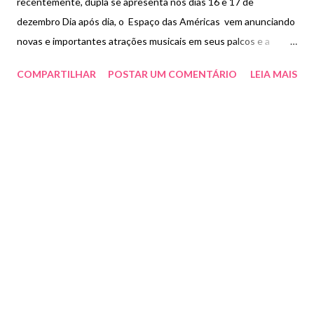
recentemente, dupla se apresenta nos dias 16 e 17 de
dezembro Dia após dia, o Espaço das Américas vem anunciando
novas e importantes atrações musicais em seus palcos e a
grande novidade da vez é o show de Jorge e Mateus , que
COMPARTILHAR
POSTAR UM COMENTÁRIO
LEIA MAIS
ocorrerá nos dias 16 (quinta) e 17 (sexta) de dezembro em um
show especial em formato inédito de mesas e cadeiras.
Responsáveis por algumas das mais consagradas do sertanejo
universitário, como “Pode Chorar”, “Voa Beija Flor”, “Amo Noite e
Dia”, “A Hora é Agora”, “Sosseguei”, “Propaganda” , entre outras,
os goianos ganharam projeção nacional e, hoje, são
considerados uma das principais duplas do Brasil. É importante
salientar que esse espetáculo é algo totalmente inovador na
longínqua carreira de Jorge e Mateus. Isso porque o formato é
novo nos moldes da dupla. A plateia poderá comprar lugares em
mesas e cadeiras estrategicamente posicionadas, cumprindo as
normas de...