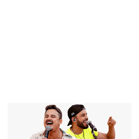
sequência de sucessos como “Juras de amor”, “Despedida”, “Só
Verdades”, “Cerveja pra lavar”, “Lágrimas vão e vem”, “Tentativas
em vão”, e muitos outros hits. “O TBT é um dos shows que eu
mais gosto. Relembrar através da música, toda a minha história,
o que eu e minha família vivemos, olhar pra trás com carinho e
ver tudo o que conquistamos, é bom demais. E poder voltar aos
palcos então, e e...