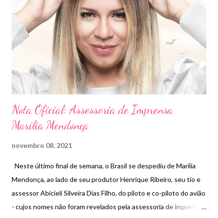
Henrique e Juliano. “Pra nós é uma honra anunciar esses amigos.
Com certeza, eles somarão muito no nosso novo produto e vai
ser muito divertido dividir o palco com eles”, carimba Rionegro.
“Sem dúvida, eles têm um talento ímpar e fico muito feliz de
estar com eles. Agora, juntos, decidimos quais músicas
cantaremos”...
Nota Oficial: Assessoria de Imprensa
Marília Mendonça
novembro 08, 2021
Neste último final de semana, o Brasil se despediu de Marília
Mendonça, ao lado de seu produtor Henrique Ribeiro, seu tio e
assessor Abicieli Silveira Dias Filho, do piloto e co-piloto do avião
- cujos nomes não foram revelados pela assessoria de imprensa