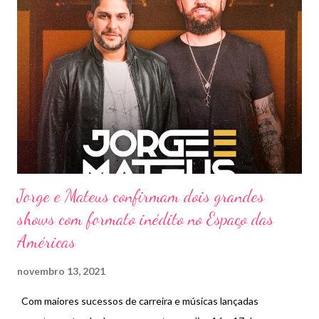
g
e
n
s
Jorge e Mateus confirmam dois grandes
shows com formato inédito no Espaço das
Américas
novembro 13, 2021
Com maiores sucessos de carreira e músicas lançadas