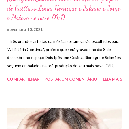
de Gusttavo Lima, Henrique e Juliano e Jorge
e Mateus no novo DVD
novembro 10, 2021
Três grandes artistas da música sertaneja são escolhidos para
"A História Continua", projeto que será gravado no dia 8 de
dezembro no espaço Dois Ipês, em Goiânia Rionegro e Solimões
seguem embalados na pré-produção do seu mais novo DVD, “A
História Continua”. O esmero e dedicação da dupla nesta fase
COMPARTILHAR
POSTAR UM COMENTÁRIO
LEIA MAIS
tão importante de concretização do projeto carimba e atesta o
respeito para com os fãs e, pensando em saciar um pouquinho a
curiosidade deles, os sertanejos revelam os próximos passos. O
tão aguardado momento finalmente já pode ser revelado. É com
grande felicidade e orgulho que Rionegro e Solimões revelam as
participações especiais de Gusttavo Lima, Jorge e Mateus e