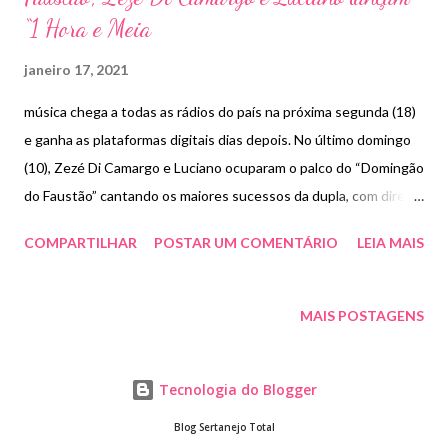
“1 Hora e Meia
janeiro 17, 2021
música chega a todas as rádios do país na próxima segunda (18)
e ganha as plataformas digitais dias depois. No último domingo
(10), Zezé Di Camargo e Luciano ocuparam o palco do “Domingão
do Faustão” cantando os maiores sucessos da dupla, com direito
a uma grande surpresa para os fãs: a apresentação em primeira
COMPARTILHAR
POSTAR UM COMENTÁRIO
LEIA MAIS
mão de “1 Hora e Meia”, nova música dos irmãos. A moda
romântica será distribuída a todas as rádios do país na próxima
segunda-feira (18), para desembarcar nas plataformas digitais no
MAIS POSTAGENS
dia 29 de janeiro. Para Zezé, “1 Hora e Meia” foi feita para os
amantes do sertanejo modão. “Quando ouvimos pela primeira
Tecnologia do Blogger
vez, já nos encantamos, afinal, faz parte da nossa essência, de
quem somos. Crescemos assim, rodeados por músicas como
Blog Sertanejo Total
esta. Estou ansioso para tudo passar o mais rápido possível e