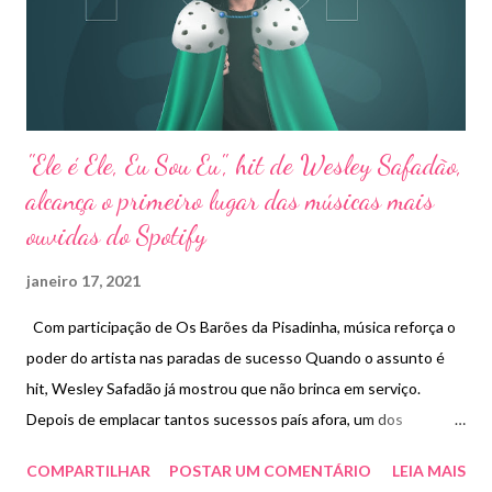
"Ele é Ele, Eu Sou Eu", hit de Wesley Safadão,
alcança o primeiro lugar das músicas mais
ouvidas do Spotify
janeiro 17, 2021
Com participação de Os Barões da Pisadinha, música reforça o
poder do artista nas paradas de sucesso Quando o assunto é
hit, Wesley Safadão já mostrou que não brinca em serviço.
Depois de emplacar tantos sucessos país afora, um dos
principais representantes da música nordestina no país chega
COMPARTILHAR
POSTAR UM COMENTÁRIO
LEIA MAIS
ao topo do Spotify com “Ele é Ele, Eu Sou Eu”, música que tem