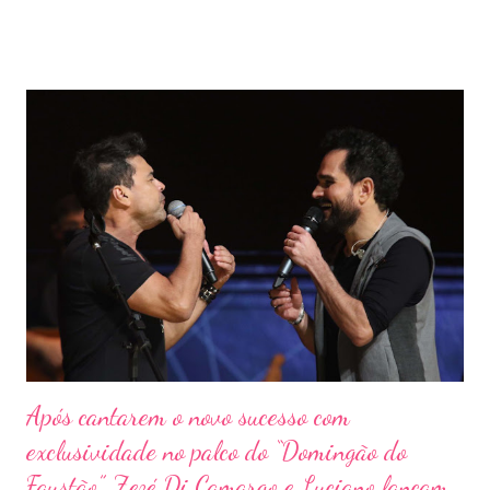
participação de Os Barões da Pisadinha, e virou febre nas redes
sociais com famosos e anônimos reproduzindo a coreografia
lançada por Wesley. Em primeiro lugar na lista das mais ouvidas
da plataforma pela primeira vez, Safadão ainda comemora mais 6
músicas entre as 200 mais tocadas durante os últimos tempos.
“Último Beijo”, “Não Valeu”, “Despedida”, “Beijo das Galáxias”,
“Isca” e “Confidencial” completam os hits mais tocados com a
voz do cantor. Composição de Dyeguinho Silva, Fábio
Garrafinha, Lucas Almeida e Rod Bala, “Ele é Ele, Eu Sou Eu” está
rodando o Brasil há 2 meses e faz parte do álbum “Safadão
Amplificado”, mais rec...
Após cantarem o novo sucesso com
exclusividade no palco do “Domingão do
Faustão”, Zezé Di Camargo e Luciano lançam