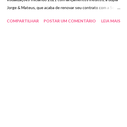
Jorge & Mateus, que acaba de renovar seu contrato com a Som
Livre, apresenta neste mês de janeiro o EP "Tudo Em Paz -
COMPARTILHAR
POSTAR UM COMENTÁRIO
LEIA MAIS
volume 1" - prévia do álbum que tem o mesmo nome, gravado ao
vivo em Pirenópolis (GO). O lançamento nas plataformas de
áudio e vídeo aconteceu na última sexta-feira (22), pela Som
Livre - ouça aqui . Com cinco faixas, sendo quatro inéditas -
"Vogais e Consoantes", "Hit do ano", "Paradigmas" e "Tem Que
Sorrir" -, o EP leva ainda o sucesso " Lance Individual", canção
que em dois meses ultrapassou 70 milhões de streams e
visualizações na internet e que segue entre as cinco mais
tocadas. Neste lançamento, todas as músicas serão
disponibilizadas com videoclipe no canal oficial dos artistas no
YouTube . Vale lembrar que o...