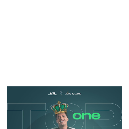
regravar por conta do sucesso que a ela fez, de forma
espontânea, nas plataformas digitais e rádios, e trazer
Guilherme & Benuto foi uma alegria pra gente” diz Ciro Netto. O
convite surgiu de forma despretensiosa “Foi durante uma
reunião que pensamos na possibilidade. Estávamos com nossa
equipe e um dos compo...