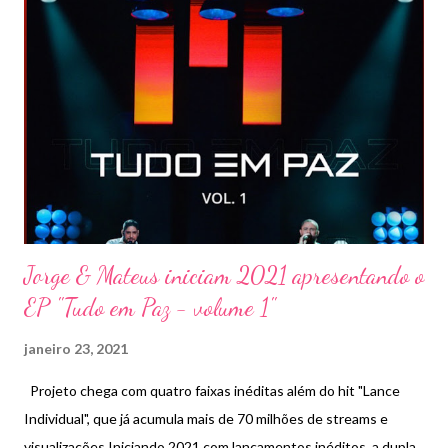
g
e
n
s
Jorge & Mateus iniciam 2021 apresentando o
EP "Tudo em Paz - volume 1"
janeiro 23, 2021
Projeto chega com quatro faixas inéditas além do hit "Lance
Individual", que já acumula mais de 70 milhões de streams e
visualizações Iniciando 2021 com lançamentos inéditos, a dupla