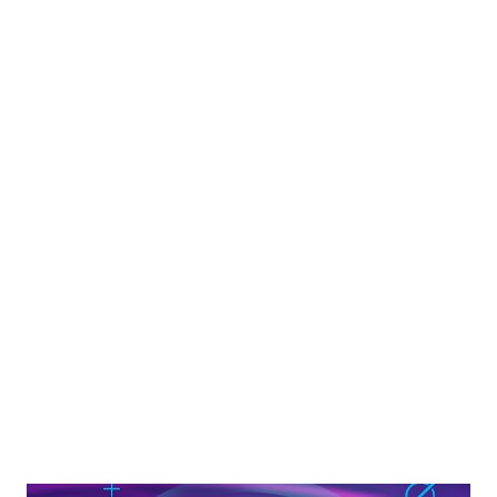
projeto sai pela Som Livre e já está disponível em todas as
plataformas digitais, trazendo o que Raí sabe fazer de melhor:
muito forró de paredão e piseiro para fazer todo mundo dançar!
A música de trabalho, "Tapa Na Raba", aposta na sonoridade
arretada e regional que dominou o país neste verão e traz
influências do brega, do funk e do forró romântico, prometendo
ser o novo hit do gênero musical. Nas demais faixas, o álbum
conta ainda com duas participações especiais: Gabi Martins, que
canta com Raí a canção “Beijo Roubado”, única do projeto a
chegar com um clipe no canal do artista no YouTube, nest...