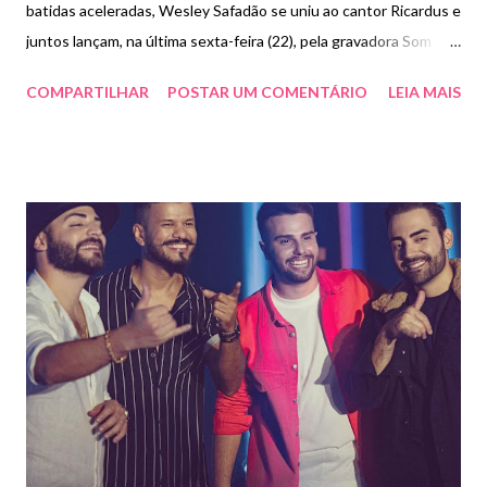
batidas aceleradas, Wesley Safadão se uniu ao cantor Ricardus e
juntos lançam, na última sexta-feira (22), pela gravadora Som
Livre, o single "Alexa" - ouça aqui . Irreverente, a música - que
COMPARTILHAR
POSTAR UM COMENTÁRIO
LEIA MAIS
tem como compositores Ricardus, Jujuba, Hiago Nobre,
Bruninho Moral e Romim Mata -, traz a divertida história da
"Alexa", inteligência artificial mais amada do momento e, dessa
vez, é ela quem manda. "A gente quer saber da Alexa o que vem
por aí, e tudo o que ela mandar, todo mundo vai ter que fazer" -
diverte-se Wesley. Com produção musical de Clairton Marinho, o
hit vem acompanhado de um videoclipe superdivertido, gravado
em Fortaleza sob direção de Kelson Veras, da Imaginar - assista
aqui. "Tô doido pra ver se a galera vai fazer direitinho o que a
Alexa mandar, é bem fácil (risos)" - Ricardus Wesley Safadão é
um dos maiores nomes da música ...