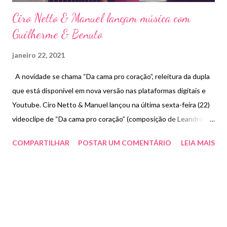
Ciro Netto & Manuel lançam música com
Guilherme & Benuto
janeiro 22, 2021
A novidade se chama “Da cama pro coração”, releitura da dupla
que está disponível em nova versão nas plataformas digitais e
Youtube. Ciro Netto & Manuel lançou na última sexta-feira (22)
videoclipe de “Da cama pro coração” (composição de Leandro
Rojas, Montenegro, Moura e Tunico), o single foi liberado nas
COMPARTILHAR
POSTAR UM COMENTÁRIO
LEIA MAIS
plataformas digitais na noite de ontem, às 21h. A nova versão da
faixa traz a participação especial dos irmãos Guilherme & Benuto
e foi regravada no final de 2020. A primeira vez que foi
apresentada ao público, também em 2020, a música teve muito
alcance, logo os artistas aproveitaram e fizeram uma nova
roupagem, só que desta vez, com a participação. “Decidimos