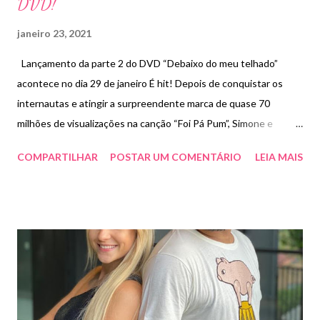
DVD!
janeiro 23, 2021
Lançamento da parte 2 do DVD “Debaixo do meu telhado”
acontece no dia 29 de janeiro É hit! Depois de conquistar os
internautas e atingir a surpreendente marca de quase 70
milhões de visualizações na canção “Foi Pá Pum”, Simone e
Simaria conquistam a 7ª posição nas rádios de todo país. Para
COMPARTILHAR
POSTAR UM COMENTÁRIO
LEIA MAIS
comemorar tamanho sucesso, as irmãs anunciam o lançamento
da segunda parte do DVD “Debaixo do meu telhado”, gravado na
casa de Simone, em Alphaville (SP) para dia 29 de janeiro,
próxima sexta-feira. Neste novo trabalho, os fãs vão poder
conferir mais três músicas inéditas, entre elas “Carro do Ovo” –
canção em parceria com o amigo e cantor, Tierry. Simaria manda
seu recado ao público “Meus amores, estamos explodindo de
tanta felicidade em ver que vocês estão curtindo muito o nosso