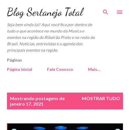
Pular para o conteúdo principal
Blog Sertanejo Total
Seja bem vinda (o)! Aqui você fica por dentro de
tudo o que acontece no mundo da Musica e
eventos na região de Ribeirão Preto e no resto do
Brasil. Notícias, entrevistas e a agenda dos
principais eventos na região.
Páginas
Página inicial
Fale Conosco
Mais…
P
Mostrando postagens de
MOSTRAR TUDO
o
janeiro 17, 2021
s
t
a