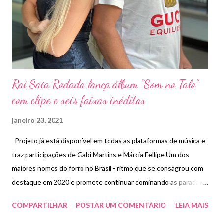
novo trabalho. Ele foi feito com tanto amor e carinho e, com
certeza, essa é a melhor recompensa que vocês podem nos dar.
Obrigada”. Simone completa “A Saudade do palco e dos nossos
fãs está gigante e, hoje, o que nos...
Raí Saia Rodada lança álbum “Som no Talo”
com clipe e seis faixas inéditas
janeiro 23, 2021
Projeto já está disponível em todas as plataformas de música e
traz participações de Gabi Martins e Márcia Fellipe Um dos
maiores nomes do forró no Brasil - ritmo que se consagrou com
destaque em 2020 e promete continuar dominando as paradas
em 2021 -, Raí Saia Rodada lança na última sexta (22) seu novo
COMPARTILHAR
POSTAR UM COMENTÁRIO
LEIA MAIS
álbum "Som no Talo" . Com sete faixas - sendo seis inéditas -, o