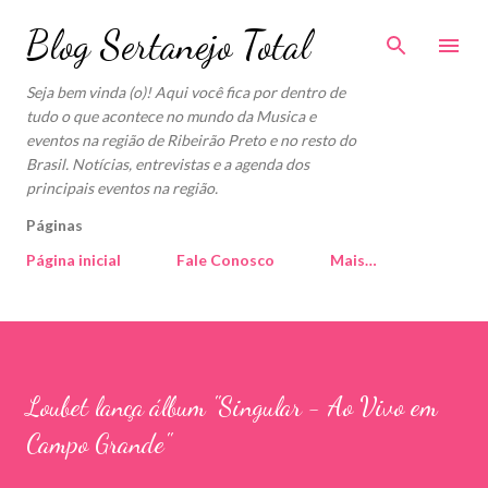
Pular para o conteúdo principal
Blog Sertanejo Total
Seja bem vinda (o)! Aqui você fica por dentro de
tudo o que acontece no mundo da Musica e
eventos na região de Ribeirão Preto e no resto do
Brasil. Notícias, entrevistas e a agenda dos
principais eventos na região.
Páginas
Página inicial
Fale Conosco
Mais…
Loubet lança álbum "Singular - Ao Vivo em
Campo Grande"