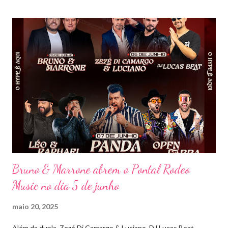
mais memorável. A mistura de vozes, garantiu uma atmosfera
única, com o público cantando junto do início ao fim. Criado em
2018, o projeto Violada BeD se tornou uma verdadeira marca
registrada da carreira da dupla, oferecendo ao público um show
imersivo, com horas de duração, que mistura grandes clássicos
do sertanejo com homenagens a outros gêneros. No palco,
Bruninho & Davi transitam com naturalidade entre os seus hits e
releituras de artistas como Sandy & Junior, CPM 22 e
Detonautas, cria...
Bruno & Marrone abrem o Pontal Rodeo
Music no dia 5 de junho
maio 20, 2025
Além da dupla, Zezé Di Camargo & Luciano, DJ Lucas Beat,