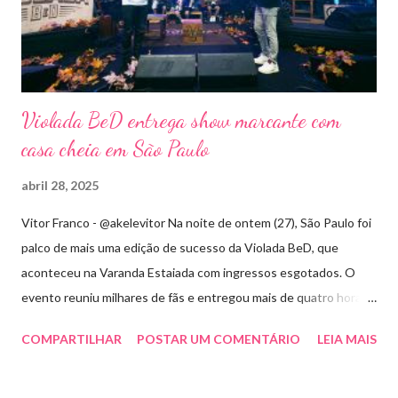
Violada BeD entrega show marcante com
casa cheia em São Paulo
abril 28, 2025
Vitor Franco - @akelevitor Na noite de ontem (27), São Paulo foi
palco de mais uma edição de sucesso da Violada BeD, que
aconteceu na Varanda Estaiada com ingressos esgotados. O
evento reuniu milhares de fãs e entregou mais de quatro horas
de show, energia e emoção. Com um repertório vibrante e cheio
COMPARTILHAR
POSTAR UM COMENTÁRIO
LEIA MAIS
de hits, Bruninho & Davi incendiaram o palco e contaram com
participações especiais de Erick Jordan, Paula Mattos, Lucas e
Kadí, Make U Sweat e Lucas Villar, que tornaram a noite ainda