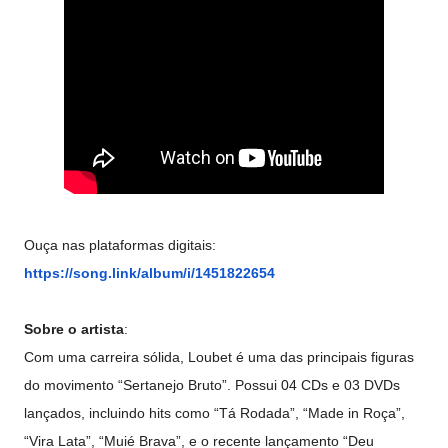
Ouça nas plataformas digitais:
https://song.link/album/i/
1451822654
Sobre o artista
:
Com uma carreira sólida, Loubet é uma das principais figuras
do movimento “Sertanejo Bruto”. Possui 04 CDs e 03 DVDs
lançados, incluindo hits como “Tá Rodada”, “Made in Roça”,
“Vira Lata”, “Muié Brava”, e o recente lançamento “Deu