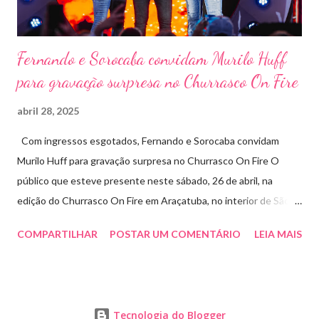
Fernando e Sorocaba convidam Murilo Huff
para gravação surpresa no Churrasco On Fire
abril 28, 2025
Com ingressos esgotados, Fernando e Sorocaba convidam
Murilo Huff para gravação surpresa no Churrasco On Fire O
público que esteve presente neste sábado, 26 de abril, na
edição do Churrasco On Fire em Araçatuba, no interior de São
Paulo, foi presenteado por uma participação especial: Murilo
COMPARTILHAR
POSTAR UM COMENTÁRIO
LEIA MAIS
Huff subiu ao palco de surpresa para gravar duas faixas ao lado
de Fernando e Sorocaba. A ação faz parte de um novo projeto da
dupla, que irá lançar singles inéditos e regravações com
participações especiais em diferentes edições do Churrasco On
Tecnologia do Blogger