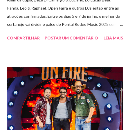
Panda, Léo & Raphael, Open Farra e outros DJs estão entre as
atrações confirmadas. Entre os dias 5 e 7 de junho, o melhor do
sertanejo vai dividir o palco do Pontal Rodeo Music 2025 com o
pop funk do grupo Open Farra, além de apresentações de DJs e
COMPARTILHAR
POSTAR UM COMENTÁRIO
LEIA MAIS
outras atrações. Esta edição da festa, que ocupa lugar de
destaque entre as mais tradicionais da região de Ribeirão Preto,
vai misturar os ritmos mais populares da música brasileira. O
evento trará a Pontal artistas queridos pelo público e muito
requisitados pelos organizadores de eventos em todo o país.
Pela segunda vez, a organização do evento está a cargo da
Marini Eventos — empresa com ampla experiência na promoção
de grandes festivais pelo Brasil, como a retomada da FAPIL
(Feira Agropecuária e Industrial de Leme) no ano passado. O
Pontal Rodeo Music reforça mais uma vez seu compromisso
social: os ingressos poderão ser trocados por 1 kg de alimento
não perecível. Toda a arr...