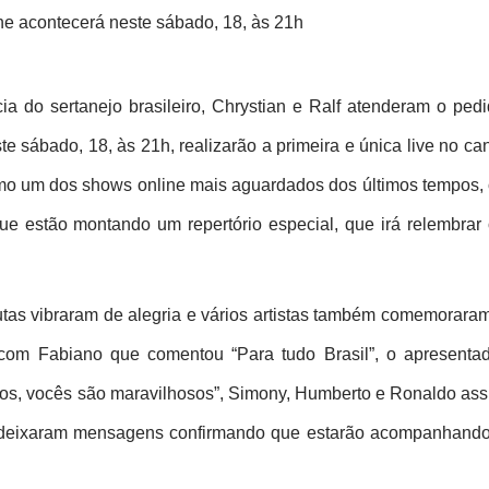
ne acontecerá neste sábado, 18, às 21h
a do sertanejo brasileiro, Chrystian e Ralf atenderam o pedi
 sábado, 18, às 21h, realizarão a primeira e única live no can
omo um dos shows online mais aguardados dos últimos tempos, 
 estão montando um repertório especial, que irá relembrar 
utas vibraram de alegria e vários artistas também comemoraram
 com Fabiano que comentou “Para tudo Brasil”, o apresentad
tos, vocês são maravilhosos”, Simony, Humberto e Ronaldo ass
, deixaram mensagens confirmando que estarão acompanhando