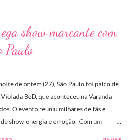
rega show marcante com
o Paulo
noite de ontem (27), São Paulo foi palco de
 Violada BeD, que aconteceu na Varanda
os. O evento reuniu milhares de fãs e
s de show, energia e emoção. Com um
 hits, Bruninho & Davi incendiaram o palco e
TÁRIO
LEIA MAIS