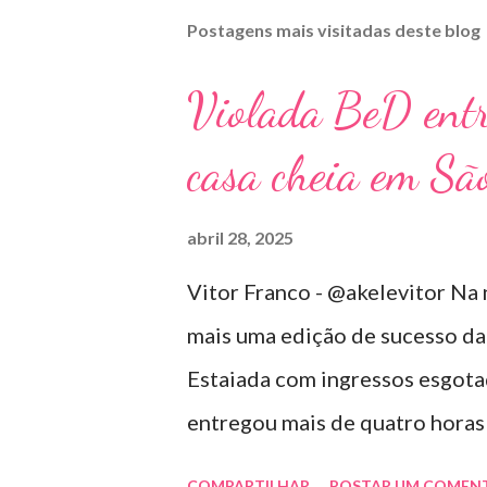
Postagens mais visitadas deste blog
Violada BeD ent
casa cheia em Sã
abril 28, 2025
Vitor Franco - @akelevitor Na 
mais uma edição de sucesso da
Estaiada com ingressos esgotad
entregou mais de quatro hora
repertório vibrante e cheio de
COMPARTILHAR
POSTAR UM COMEN