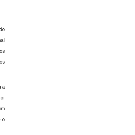
do 
al 
os 
os 
 a 
or 
im 
 o 