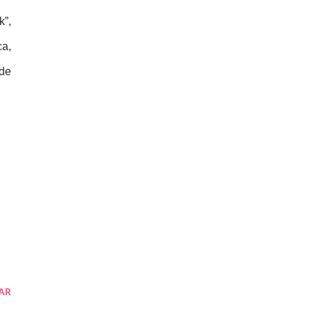
”, 
a, 
de 
AR