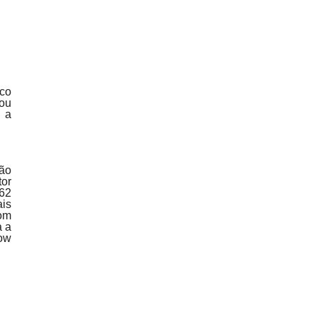
ico
vou
 a
dão
tor
162
ais
com
a a
how