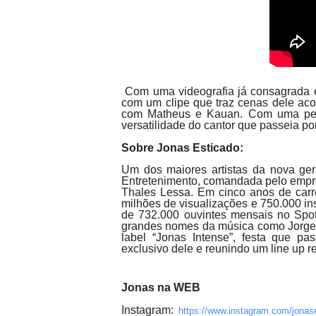
Com uma videografia já consagrada e
com um clipe que traz cenas dele a
com Matheus e Kauan. Com uma peg
versatilidade do cantor que passeia po
Sobre Jonas Esticado:
U
m dos maiores artistas da nova ger
Entretenimento, comandada pelo empres
Thales Lessa. Em cinco anos de carr
milhões de visualizações e 750.000 in
de 732.000 ouvintes mensais no Spot
grandes nomes da música como Jorge B
label “Jonas Intense”, festa que p
exclusivo dele e reunindo um line up 
Jonas na WEB
Instagram:
https://www.instagram.com/
jonas