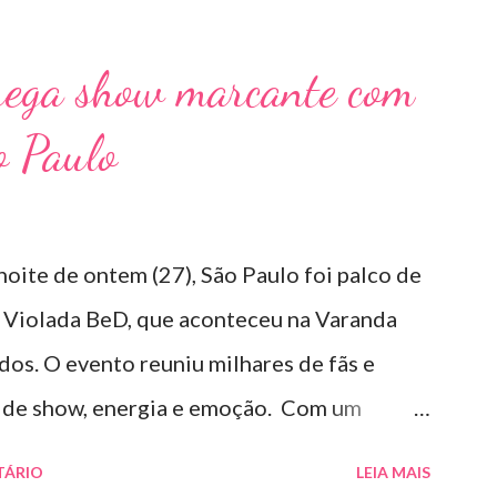
rega show marcante com
o Paulo
noite de ontem (27), São Paulo foi palco de
 Violada BeD, que aconteceu na Varanda
os. O evento reuniu milhares de fãs e
s de show, energia e emoção. Com um
 hits, Bruninho & Davi incendiaram o palco e
TÁRIO
LEIA MAIS
eciais de Erick Jordan, Paula Mattos,