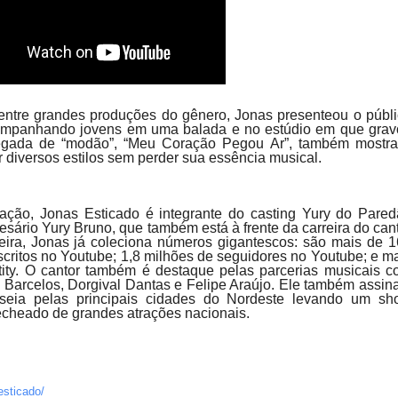
ntre grandes produções do gênero, Jonas presenteou o públ
companhando jovens em uma balada e no estúdio em que gra
ada de “modão”, “Meu Coração Pegou Ar”, também mostra
r diversos estilos sem perder sua essência musical.
ação, Jonas Esticado é integrante do casting Yury do Pare
ário Yury Bruno, que também está à frente da carreira do can
eira, Jonas já coleciona números gigantescos: são mais de 
scritos no Youtube; 1,8 milhões de seguidores no Youtube; e m
ity. O cantor também é destaque pelas parcerias musicais 
arcelos, Dorgival Dantas e Felipe Araújo. Ele também assin
asseia pelas principais cidades do Nordeste levando um s
recheado de grandes atrações nacionais.
esticado/