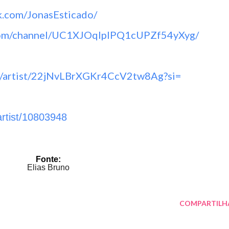
k.com/
JonasEsticado/
om/channel/
UC1XJOqlpIPQ1cUPZf54yXyg/
artist/
22jNvLBrXGKr4CcV2tw8Ag?si=
artist/10803948
Fonte:
Elias Bruno
COMPARTILH