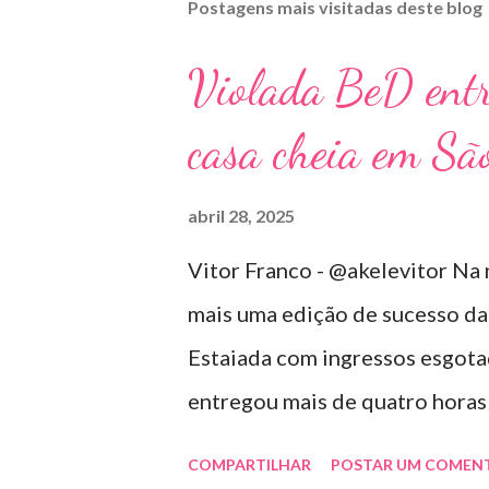
Postagens mais visitadas deste blog
Violada BeD ent
casa cheia em Sã
abril 28, 2025
Vitor Franco - @akelevitor Na 
mais uma edição de sucesso da
Estaiada com ingressos esgotad
entregou mais de quatro hora
repertório vibrante e cheio de
COMPARTILHAR
POSTAR UM COMEN
contaram com participações esp