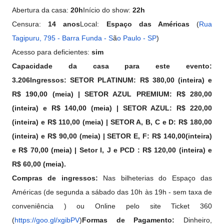
Abertura da casa:
20h
Início do show:
22h
Censura:
14 anos
Local:
Espaço das Américas
(
Rua
Tagipuru, 795 - Barra Funda - S
ã
o Paulo - SP
)
Acesso para deficientes:
sim
Capacidade da casa para este evento:
3.206
Ingressos: SETOR PLATINUM: R$ 380,00 (inteira) e
R$ 190,00 (meia) | SETOR AZUL PREMIUM: R$ 280,00
(inteira) e R$ 140,00 (meia) | SETOR AZUL: R$ 220,00
(inteira) e R$ 110,00 (meia) | SETOR A, B, C e D: R$ 180,00
(inteira) e R$ 90,00 (meia) | SETOR E, F: R$ 140,00(inteira)
e R$ 70,00 (meia) | Setor I, J e PCD : R$ 120,00 (inteira) e
R$ 60,00 (meia).
Compras de ingressos:
Nas bilheterias do Espaço das
Américas (de segunda a sábado das 10h às 19h - sem taxa de
conveniência ) ou Online
pelo site Ticket 360
(
https://goo.gl/xgibPV
)
Formas de Pagamento:
Dinheiro,