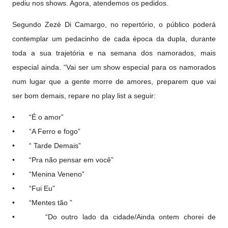
pediu nos shows. Agora, atendemos os pedidos.
Segundo Zezé Di Camargo, no repertório, o público poderá
contemplar um pedacinho de cada época da dupla, durante
toda a sua trajetória e na semana dos namorados, mais
especial ainda. “Vai ser um show especial para os namorados
num lugar que a gente morre de amores, preparem que vai
ser bom demais, repare no play list a seguir:
• “É o amor”
• “A Ferro e fogo”
• “ Tarde Demais”
• “Pra não pensar em você”
• “Menina Veneno”
• “Fui Eu”
• “Mentes tão ”
• “Do outro lado da cidade/Ainda ontem chorei de