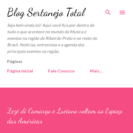
Pular para o conteúdo principal
Blog Sertanejo Total
Seja bem vinda (o)! Aqui você fica por dentro de
tudo o que acontece no mundo da Musica e
eventos na região de Ribeirão Preto e no resto do
Brasil. Notícias, entrevistas e a agenda dos
principais eventos na região.
Páginas
Página inicial
Fale Conosco
Mais…
Zezé di Camargo e Luciano voltam ao Espaço
das Américas