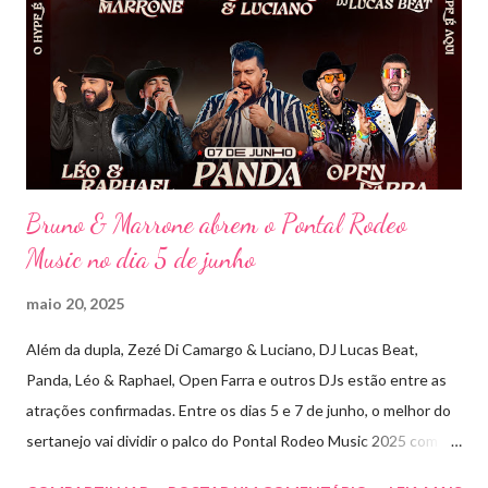
imersivo, com horas de duração, que mistura grandes clássicos
do sertanejo com homenagens a outros gêneros. No palco,
Bruninho & Davi transitam com naturalidade entre os seus hits e
releituras de artistas como Sandy & Junior, CPM 22 e
Detonautas, cria...
Bruno & Marrone abrem o Pontal Rodeo
Music no dia 5 de junho
maio 20, 2025
Além da dupla, Zezé Di Camargo & Luciano, DJ Lucas Beat,
Panda, Léo & Raphael, Open Farra e outros DJs estão entre as
atrações confirmadas. Entre os dias 5 e 7 de junho, o melhor do
sertanejo vai dividir o palco do Pontal Rodeo Music 2025 com o
pop funk do grupo Open Farra, além de apresentações de DJs e