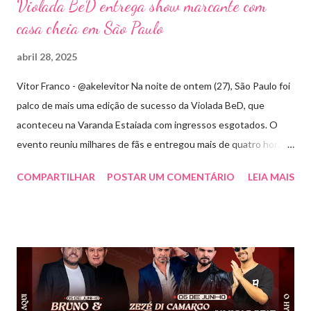
Violada BeD entrega show marcante com
casa cheia em São Paulo
abril 28, 2025
Vitor Franco - @akelevitor Na noite de ontem (27), São Paulo foi
palco de mais uma edição de sucesso da Violada BeD, que
aconteceu na Varanda Estaiada com ingressos esgotados. O
evento reuniu milhares de fãs e entregou mais de quatro horas
de show, energia e emoção. Com um repertório vibrante e cheio
COMPARTILHAR
POSTAR UM COMENTÁRIO
LEIA MAIS
de hits, Bruninho & Davi incendiaram o palco e contaram com
participações especiais de Erick Jordan, Paula Mattos, Lucas e
Kadí, Make U Sweat e Lucas Villar, que tornaram a noite ainda
mais memorável. A mistura de vozes, garantiu uma atmosfera
única, com o público cantando junto do início ao fim. Criado em
2018, o projeto Violada BeD se tornou uma verdadeira marca
registrada da carreira da dupla, oferecendo ao público um show