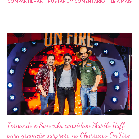
COMPARTILHAR
POSTAR UM COMENTÁRIO
LEIA MAIS
outras atrações. Esta edição da festa, que ocupa lugar de
destaque entre as mais tradicionais da região de Ribeirão Preto,
vai misturar os ritmos mais populares da música brasileira. O
evento trará a Pontal artistas queridos pelo público e muito
requisitados pelos organizadores de eventos em todo o país.
Pela segunda vez, a organização do evento está a cargo da
Marini Eventos — empresa com ampla experiência na promoção
de grandes festivais pelo Brasil, como a retomada da FAPIL
(Feira Agropecuária e Industrial de Leme) no ano passado. O
Pontal Rodeo Music reforça mais uma vez seu compromisso
social: os ingressos poderão ser trocados por 1 kg de alimento
não perecível. Toda a arr...
Fernando e Sorocaba convidam Murilo Huff
para gravação surpresa no Churrasco On Fire