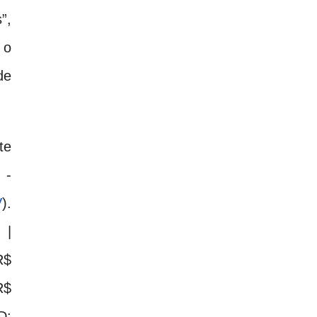
”,
 o
de
te
 -
V
).
 |
R$
R$
D: