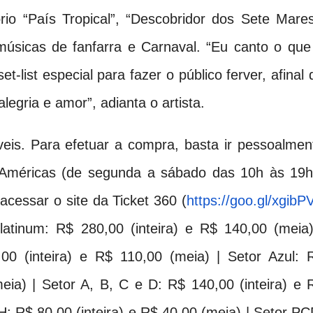
io “País Tropical”, “Descobridor dos Sete Mares
músicas de fanfarra e Carnaval. “Eu canto o que
t-list especial para fazer o público ferver, afinal 
alegria e amor”, adianta o artista.
veis. Para efetuar a compra, basta ir pessoalmen
s Américas (de segunda a sábado das 10h às 19h
acessar o site da Ticket 360 (
https://goo.gl/xgibP
atinum: R$ 280,00 (inteira) e R$ 140,00 (meia)
00 (inteira) e R$ 110,00 (meia) | Setor Azul: 
meia) | Setor A, B, C e D: R$ 140,00 (inteira) e 
 H: R$ 80,00 (inteira) e R$ 40,00 (meia) | Setor PC