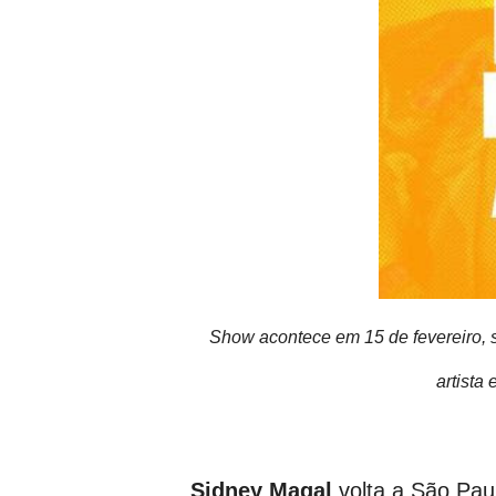
Show acontece em 15 de fevereiro, s
artista
Sidney Magal
volta a São Pau