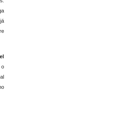
s.
ga
já
re
el
 o
al
no