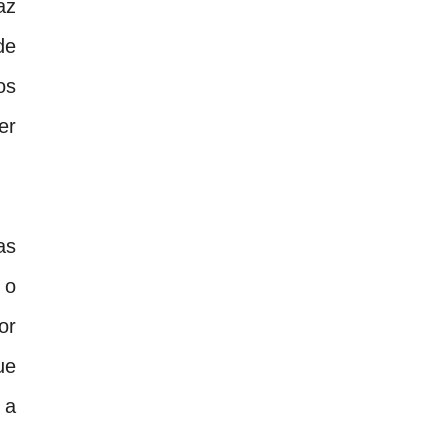
az
de
os
er
as
 o
or
ue
 a