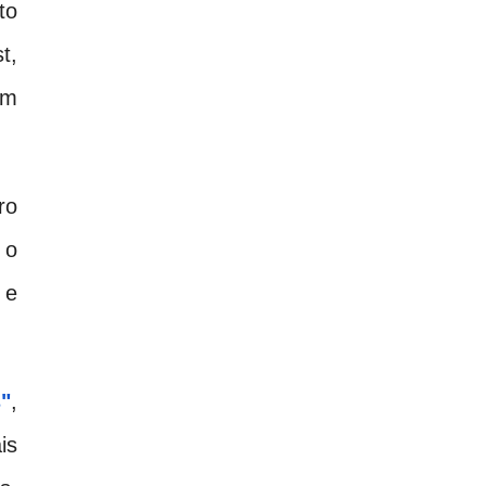
to
t,
um
ro
 o
 e
"
,
is