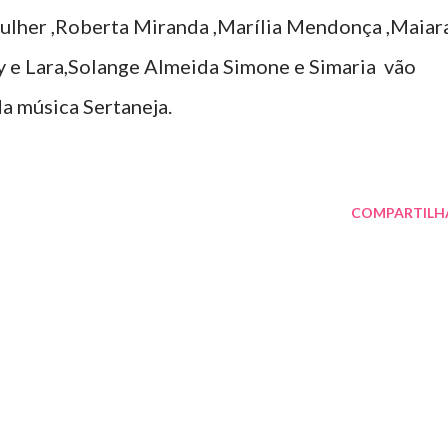
Mulher ,Roberta Miranda ,Marília Mendonça ,Maiar
y e Lara,Solange Almeida Simone e Simaria vão
da música Sertaneja.
COMPARTILH