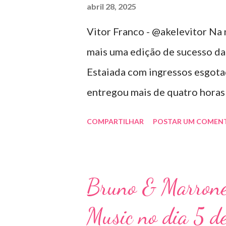
abril 28, 2025
Vitor Franco - @akelevitor Na 
mais uma edição de sucesso da
Estaiada com ingressos esgotad
entregou mais de quatro hora
repertório vibrante e cheio de
COMPARTILHAR
POSTAR UM COMEN
contaram com participações esp
Lucas e Kadí, Make U Sweat e L
memorável. A mistura de vozes
Bruno & Marrone
público cantando junto do iníc
Music no dia 5 d
Violada BeD se tornou uma ver