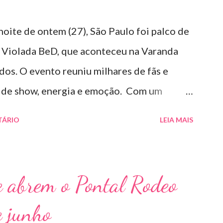
noite de ontem (27), São Paulo foi palco de
 Violada BeD, que aconteceu na Varanda
os. O evento reuniu milhares de fãs e
s de show, energia e emoção. Com um
 hits, Bruninho & Davi incendiaram o palco e
TÁRIO
LEIA MAIS
eciais de Erick Jordan, Paula Mattos,
ucas Villar, que tornaram a noite ainda mais
, garantiu uma atmosfera única, com o
 abrem o Pontal Rodeo
io ao fim. Criado em 2018, o projeto
e junho
dadeira marca registrada da carreira da