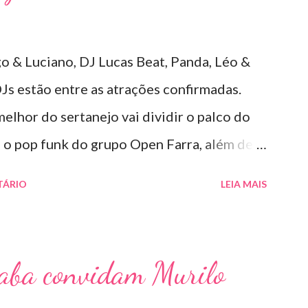
um show imersivo, com horas de duração,
 do sertanejo com homenagens a outros
o & Luciano, DJ Lucas Beat, Panda, Léo &
 Davi transitam com naturalidade entre os
Js estão entre as atrações confirmadas.
stas como Sandy & Junior, CPM 22 e
 melhor do sertanejo vai dividir o palco do
o pop funk do grupo Open Farra, além de
atrações. Esta edição da festa, que ocupa
TÁRIO
LEIA MAIS
s tradicionais da região de Ribeirão Preto,
ulares da música brasileira. O evento trará
o público e muito requisitados pelos
caba convidam Murilo
do o país. Pela segunda vez, a organização