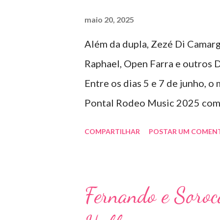
dupla, oferecendo ao público 
maio 20, 2025
que mistura grandes clássicos
Além da dupla, Zezé Di Camarg
gêneros. No palco, Bruninho &
Raphael, Open Farra e outros D
seus hits e releituras de arti
Entre os dias 5 e 7 de junho, o
Detonautas, cria...
Pontal Rodeo Music 2025 com 
apresentações de DJs e outras 
COMPARTILHAR
POSTAR UM COMEN
lugar de destaque entre as mai
vai misturar os ritmos mais pop
a Pontal artistas queridos pel
Fernando e Soro
organizadores de eventos em to