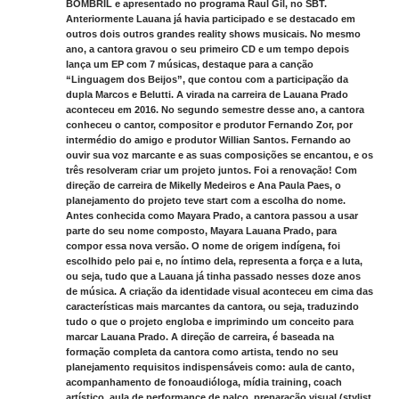
BOMBRIL e apresentado no programa Raul Gil, no SBT.
Anteriormente Lauana já havia participado e se destacado em
outros dois outros grandes reality shows musicais. No mesmo
ano, a cantora gravou o seu primeiro CD e um tempo depois
lança um EP com 7 músicas, destaque para a canção
“Linguagem dos Beijos”, que contou com a participação da
dupla Marcos e Belutti. A virada na carreira de Lauana Prado
aconteceu em 2016. No segundo semestre desse ano, a cantora
conheceu o cantor, compositor e produtor Fernando Zor, por
intermédio do amigo e produtor Willian Santos. Fernando ao
ouvir sua voz marcante e as suas composições se encantou, e os
três resolveram criar um projeto juntos. Foi a renovação! Com
direção de carreira de Mikelly Medeiros e Ana Paula Paes, o
planejamento do projeto teve start com a escolha do nome.
Antes conhecida como Mayara Prado, a cantora passou a usar
parte do seu nome composto, Mayara Lauana Prado, para
compor essa nova versão. O nome de origem indígena, foi
escolhido pelo pai e, no íntimo dela, representa a força e a luta,
ou seja, tudo que a Lauana já tinha passado nesses doze anos
de música. A criação da identidade visual aconteceu em cima das
características mais marcantes da cantora, ou seja, traduzindo
tudo o que o projeto engloba e imprimindo um conceito para
marcar Lauana Prado. A direção de carreira, é baseada na
formação completa da cantora como artista, tendo no seu
planejamento requisitos indispensáveis como: aula de canto,
acompanhamento de fonoaudióloga, mídia training, coach
artístico, aula de performance de palco, preparação visual (stylist