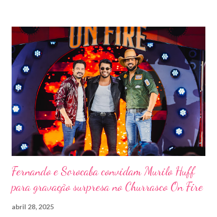
vai misturar os ritmos mais populares da música brasileira. O
evento trará a Pontal artistas queridos pelo público e muito
requisitados pelos organizadores de eventos em todo o país.
Pela segunda vez, a organização do evento está a cargo da
Marini Eventos — empresa com ampla experiência na promoção
de grandes festivais pelo Brasil, como a retomada da FAPIL
(Feira Agropecuária e Industrial de Leme) no ano passado. O
Pontal Rodeo Music reforça mais uma vez seu compromisso
social: os ingressos poderão ser trocados por 1 kg de alimento
não perecível. Toda a arr...
Fernando e Sorocaba convidam Murilo Huff
para gravação surpresa no Churrasco On Fire
abril 28, 2025