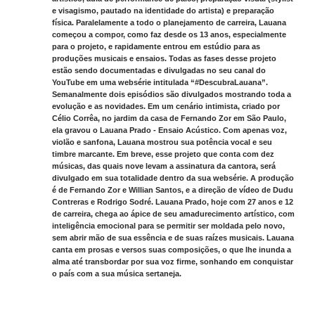
e visagismo, pautado na identidade do artista) e preparação
física. Paralelamente a todo o planejamento de carreira, Lauana
começou a compor, como faz desde os 13 anos, especialmente
para o projeto, e rapidamente entrou em estúdio para as
produções musicais e ensaios. Todas as fases desse projeto
estão sendo documentadas e divulgadas no seu canal do
YouTube em uma websérie intitulada “#DescubraLauana”.
Semanalmente dois episódios são divulgados mostrando toda a
evolução e as novidades. Em um cenário intimista, criado por
Célio Corrêa, no jardim da casa de Fernando Zor em São Paulo,
ela gravou o Lauana Prado - Ensaio Acústico. Com apenas voz,
violão e sanfona, Lauana mostrou sua potência vocal e seu
timbre marcante. Em breve, esse projeto que conta com dez
músicas, das quais nove levam a assinatura da cantora, será
divulgado em sua totalidade dentro da sua websérie. A produção
é de Fernando Zor e Willian Santos, e a direção de vídeo de Dudu
Contreras e Rodrigo Sodré. Lauana Prado, hoje com 27 anos e 12
de carreira, chega ao ápice de seu amadurecimento artístico, com
inteligência emocional para se permitir ser moldada pelo novo,
sem abrir mão de sua essência e de suas raízes musicais. Lauana
canta em prosas e versos suas composições, o que lhe inunda a
alma até transbordar por sua voz firme, sonhando em conquistar
o país com a sua música sertaneja.