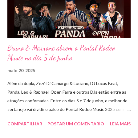
Bruninho & Davi transitam com naturalidade entre os seus hits e
releituras de artistas como Sandy & Junior, CPM 22 e
Detonautas, cria...
Bruno & Marrone abrem o Pontal Rodeo
Music no dia 5 de junho
maio 20, 2025
Além da dupla, Zezé Di Camargo & Luciano, DJ Lucas Beat,
Panda, Léo & Raphael, Open Farra e outros DJs estão entre as
atrações confirmadas. Entre os dias 5 e 7 de junho, o melhor do
sertanejo vai dividir o palco do Pontal Rodeo Music 2025 com o
pop funk do grupo Open Farra, além de apresentações de DJs e
COMPARTILHAR
POSTAR UM COMENTÁRIO
LEIA MAIS
outras atrações. Esta edição da festa, que ocupa lugar de
destaque entre as mais tradicionais da região de Ribeirão Preto,