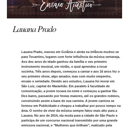
Lauana Prado
Lauana Prado, nasceu em Goiânia e ainda na infância mudou-se
para Tocantins, lugares com forte influência da música sertaneja.
Aos dez anos de idade ganhou da família o seu primeiro
instrumento musical, um violão, o qual aprendeu a tocar
sozinha. Três anos depois, começou a cantar e aos 16 anos fez o
seu primeiro show, algo amador, mas com muito empenho,
ensaio e seriedade. Devido aos estudos, Lauana foi morar em
São Luiz, capital do Maranhão. Em paralelo à faculdade de
comunicação, a jovem tocava na noite e começou a ganhar fãs.
Dos bares, passando por festas maiores, até os grandes rodeios,
construindo assim a base de sua carreira. A jovem cantora se
formou em Publicidade e chegou a trabalhar por pouco tempo na
área. O sonho de viver da música sempre falou mais alto para a
Lauana. No ano de 2014, ela muda para a cidade de São Paulo e
participa de um concurso nacional transmitido por uma grande
emissora nacional, o "Mulheres que brilham", realizado pela