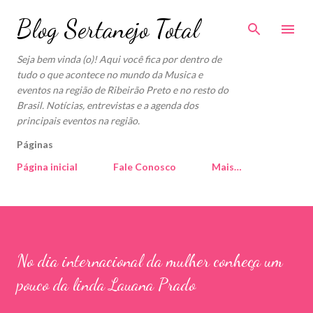
Pular para o conteúdo principal
Blog Sertanejo Total
Seja bem vinda (o)! Aqui você fica por dentro de
tudo o que acontece no mundo da Musica e
eventos na região de Ribeirão Preto e no resto do
Brasil. Notícias, entrevistas e a agenda dos
principais eventos na região.
Páginas
Página inicial
Fale Conosco
Mais…
No dia internacional da mulher conheça um
pouco da linda Lauana Prado