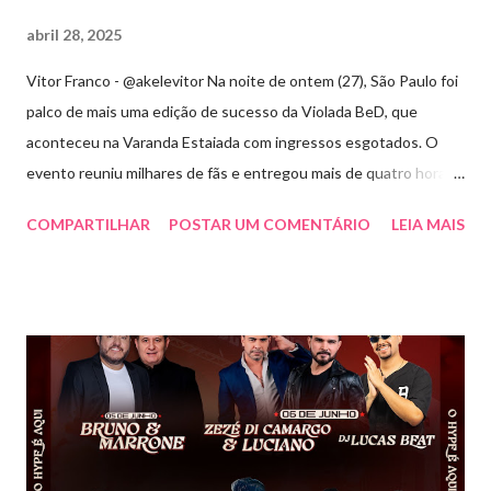
abril 28, 2025
Vitor Franco - @akelevitor Na noite de ontem (27), São Paulo foi
palco de mais uma edição de sucesso da Violada BeD, que
aconteceu na Varanda Estaiada com ingressos esgotados. O
evento reuniu milhares de fãs e entregou mais de quatro horas
de show, energia e emoção. Com um repertório vibrante e cheio
COMPARTILHAR
POSTAR UM COMENTÁRIO
LEIA MAIS
de hits, Bruninho & Davi incendiaram o palco e contaram com
participações especiais de Erick Jordan, Paula Mattos, Lucas e
Kadí, Make U Sweat e Lucas Villar, que tornaram a noite ainda
mais memorável. A mistura de vozes, garantiu uma atmosfera
única, com o público cantando junto do início ao fim. Criado em
2018, o projeto Violada BeD se tornou uma verdadeira marca
registrada da carreira da dupla, oferecendo ao público um show
imersivo, com horas de duração, que mistura grandes clássicos
do sertanejo com homenagens a outros gêneros. No palco,