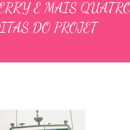
IERRY E MAIS QUATR
ITAS DO PROJET