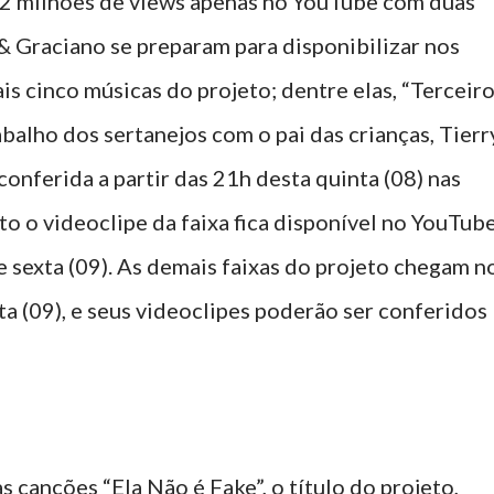
12 milhões de views apenas no YouTube com duas
 & Graciano se preparam para disponibilizar nos
is cinco músicas do projeto; dentre elas, “Terceir
balho dos sertanejos com o pai das crianças, Tierr
conferida a partir das 21h desta quinta (08) nas
o o videoclipe da faixa fica disponível no YouTub
 sexta (09). As demais faixas do projeto chegam n
ta (09), e seus videoclipes poderão ser conferidos
 canções “Ela Não é Fake”, o título do projeto,