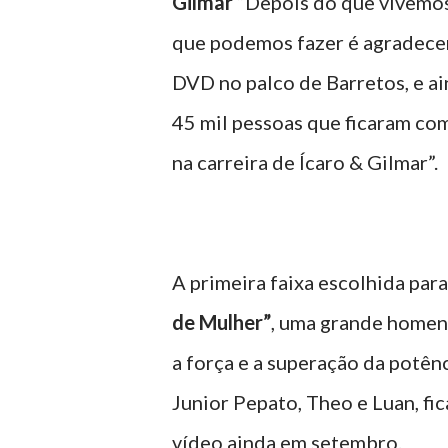
Gilmar
“Depois do que vivemos 
que podemos fazer é agradecer 
DVD no palco de Barretos, e ai
45 mil pessoas que ficaram com
na carreira de Ícaro & Gilmar”.
A primeira faixa escolhida para
de Mulher”
, uma grande homena
a força e a superação da potên
Junior Pepato, Theo e Luan, fi
vídeo ainda em setembro.