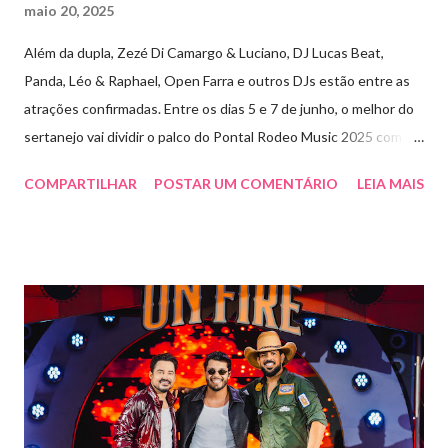
maio 20, 2025
Além da dupla, Zezé Di Camargo & Luciano, DJ Lucas Beat,
Panda, Léo & Raphael, Open Farra e outros DJs estão entre as
atrações confirmadas. Entre os dias 5 e 7 de junho, o melhor do
sertanejo vai dividir o palco do Pontal Rodeo Music 2025 com o
pop funk do grupo Open Farra, além de apresentações de DJs e
COMPARTILHAR
POSTAR UM COMENTÁRIO
LEIA MAIS
outras atrações. Esta edição da festa, que ocupa lugar de
destaque entre as mais tradicionais da região de Ribeirão Preto,
vai misturar os ritmos mais populares da música brasileira. O
evento trará a Pontal artistas queridos pelo público e muito
requisitados pelos organizadores de eventos em todo o país.
Pela segunda vez, a organização do evento está a cargo da
Marini Eventos — empresa com ampla experiência na promoção
de grandes festivais pelo Brasil, como a retomada da FAPIL
(Feira Agropecuária e Industrial de Leme) no ano passado. O
Pontal Rodeo Music reforça mais uma vez seu compromisso