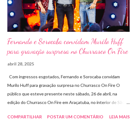
social: os ingressos poderão ser trocados por 1 kg de alimento
não perecível. Toda a arr...
Fernando e Sorocaba convidam Murilo Huff
para gravação surpresa no Churrasco On Fire
abril 28, 2025
Com ingressos esgotados, Fernando e Sorocaba convidam
Murilo Huff para gravação surpresa no Churrasco On Fire O
público que esteve presente neste sábado, 26 de abril, na
edição do Churrasco On Fire em Araçatuba, no interior de São
Paulo, foi presenteado por uma participação especial: Murilo
COMPARTILHAR
POSTAR UM COMENTÁRIO
LEIA MAIS
Huff subiu ao palco de surpresa para gravar duas faixas ao lado
de Fernando e Sorocaba. A ação faz parte de um novo projeto da
dupla, que irá lançar singles inéditos e regravações com