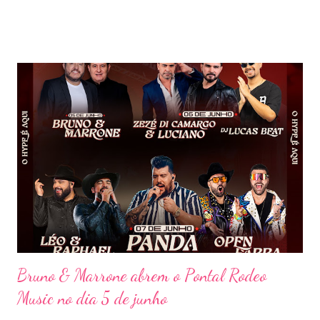
participações especiais de Erick Jordan, Paula Mattos, Lucas e
Kadí, Make U Sweat e Lucas Villar, que tornaram a noite ainda
mais memorável. A mistura de vozes, garantiu uma atmosfera
única, com o público cantando junto do início ao fim. Criado em
2018, o projeto Violada BeD se tornou uma verdadeira marca
registrada da carreira da dupla, oferecendo ao público um show
imersivo, com horas de duração, que mistura grandes clássicos
do sertanejo com homenagens a outros gêneros. No palco,
Bruninho & Davi transitam com naturalidade entre os seus hits e
releituras de artistas como Sandy & Junior, CPM 22 e
Detonautas, cria...
Bruno & Marrone abrem o Pontal Rodeo
Music no dia 5 de junho