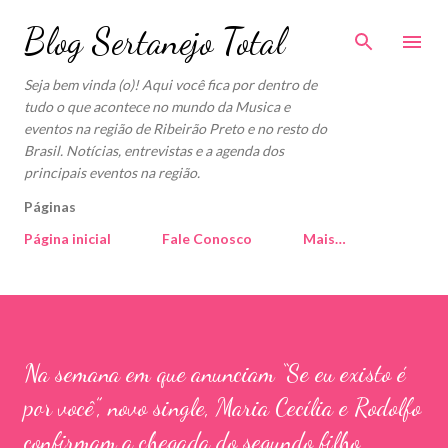
Pular para o conteúdo principal
Blog Sertanejo Total
Seja bem vinda (o)! Aqui você fica por dentro de
tudo o que acontece no mundo da Musica e
eventos na região de Ribeirão Preto e no resto do
Brasil. Notícias, entrevistas e a agenda dos
principais eventos na região.
Páginas
Página inicial
Fale Conosco
Mais…
Na semana em que anunciam “Se eu existo é
por você”, novo single, Maria Cecília e Rodolfo
confirmam a chegada do segundo filho