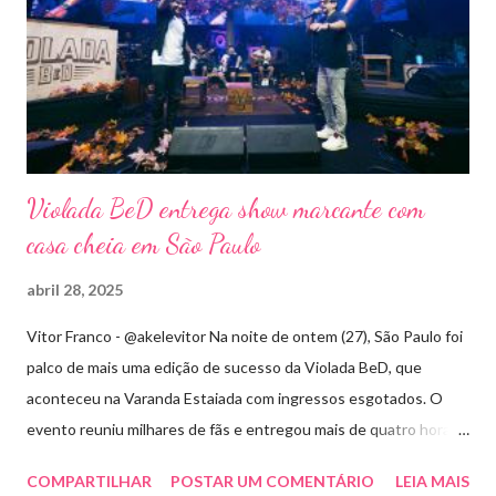
Violada BeD entrega show marcante com
casa cheia em São Paulo
abril 28, 2025
Vitor Franco - @akelevitor Na noite de ontem (27), São Paulo foi
palco de mais uma edição de sucesso da Violada BeD, que
aconteceu na Varanda Estaiada com ingressos esgotados. O
evento reuniu milhares de fãs e entregou mais de quatro horas
de show, energia e emoção. Com um repertório vibrante e cheio
COMPARTILHAR
POSTAR UM COMENTÁRIO
LEIA MAIS
de hits, Bruninho & Davi incendiaram o palco e contaram com