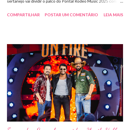
sertanejo vai dividir o palco do Pontal Rodeo Music 2025 com o
pop funk do grupo Open Farra, além de apresentações de DJs e
COMPARTILHAR
POSTAR UM COMENTÁRIO
LEIA MAIS
outras atrações. Esta edição da festa, que ocupa lugar de
destaque entre as mais tradicionais da região de Ribeirão Preto,
vai misturar os ritmos mais populares da música brasileira. O
evento trará a Pontal artistas queridos pelo público e muito
requisitados pelos organizadores de eventos em todo o país.
Pela segunda vez, a organização do evento está a cargo da
Marini Eventos — empresa com ampla experiência na promoção
de grandes festivais pelo Brasil, como a retomada da FAPIL
(Feira Agropecuária e Industrial de Leme) no ano passado. O
Pontal Rodeo Music reforça mais uma vez seu compromisso
social: os ingressos poderão ser trocados por 1 kg de alimento
não perecível. Toda a arr...