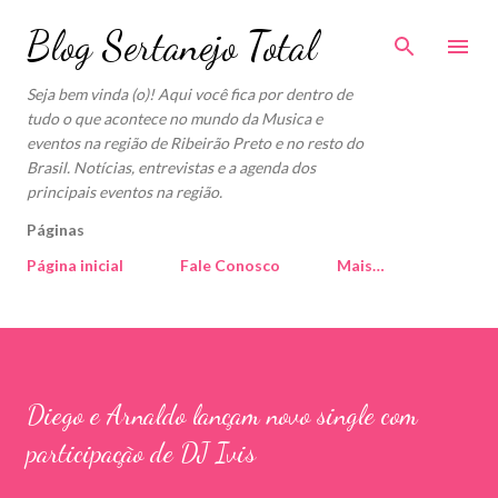
Pular para o conteúdo principal
Blog Sertanejo Total
Seja bem vinda (o)! Aqui você fica por dentro de
tudo o que acontece no mundo da Musica e
eventos na região de Ribeirão Preto e no resto do
Brasil. Notícias, entrevistas e a agenda dos
principais eventos na região.
Páginas
Página inicial
Fale Conosco
Mais…
Diego e Arnaldo lançam novo single com
participação de DJ Ivis