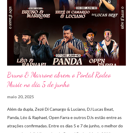
2018, o projeto Violada BeD se tornou uma verdadeira marca
registrada da carreira da dupla, oferecendo ao público um show
imersivo, com horas de duração, que mistura grandes clássicos
do sertanejo com homenagens a outros gêneros. No palco,
Bruninho & Davi transitam com naturalidade entre os seus hits e
releituras de artistas como Sandy & Junior, CPM 22 e
Detonautas, cria...
Bruno & Marrone abrem o Pontal Rodeo
Music no dia 5 de junho
maio 20, 2025
Além da dupla, Zezé Di Camargo & Luciano, DJ Lucas Beat,
Panda, Léo & Raphael, Open Farra e outros DJs estão entre as
atrações confirmadas. Entre os dias 5 e 7 de junho, o melhor do