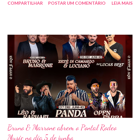
COMPARTILHAR
POSTAR UM COMENTÁRIO
LEIA MAIS
de hits, Bruninho & Davi incendiaram o palco e contaram com
participações especiais de Erick Jordan, Paula Mattos, Lucas e
Kadí, Make U Sweat e Lucas Villar, que tornaram a noite ainda
mais memorável. A mistura de vozes, garantiu uma atmosfera
única, com o público cantando junto do início ao fim. Criado em
2018, o projeto Violada BeD se tornou uma verdadeira marca
registrada da carreira da dupla, oferecendo ao público um show
imersivo, com horas de duração, que mistura grandes clássicos
do sertanejo com homenagens a outros gêneros. No palco,
Bruninho & Davi transitam com naturalidade entre os seus hits e
releituras de artistas como Sandy & Junior, CPM 22 e
Detonautas, cria...
Bruno & Marrone abrem o Pontal Rodeo
Music no dia 5 de junho