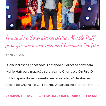
Pontal Rodeo Music reforça mais uma vez seu compromisso
social: os ingressos poderão ser trocados por 1 kg de alimento
não perecível. Toda a arr...
Fernando e Sorocaba convidam Murilo Huff
para gravação surpresa no Churrasco On Fire
abril 28, 2025
Com ingressos esgotados, Fernando e Sorocaba convidam
Murilo Huff para gravação surpresa no Churrasco On Fire O
público que esteve presente neste sábado, 26 de abril, na
edição do Churrasco On Fire em Araçatuba, no interior de São
Paulo, foi presenteado por uma participação especial: Murilo
COMPARTILHAR
POSTAR UM COMENTÁRIO
LEIA MAIS
Huff subiu ao palco de surpresa para gravar duas faixas ao lado
de Fernando e Sorocaba. A ação faz parte de um novo projeto da