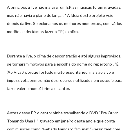
A princípio, a live não iria virar um EP, as músicas foram gravadas,
mas não havia o plano de lançar. “ A ideia deste projeto veio
depois da live. Selecionamos os melhores momentos, com vários
modões e decidimos fazer o EP”, explica.
Durante a live, o clima de descontração e até alguns improvisos,
se tornaram motivos para a escolha do nome do repertório . “É
‘Ao Vivão’ porque foi tudo muito espontâneo, mais ao vivo é
impossível, abrimos mão dos recursos utilizados em estúdio para
fazer valer o nome." brinca o cantor.
Antes desse EP, o cantor vinha trabalhando o DVD “Pra Ouvir
Tomando Uma II”, gravado em janeiro deste ano e que conta
com músicas como “Bêbado Famoso”, “Imune”, “Frieza” feat com