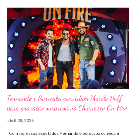
evento trará a Pontal artistas queridos pelo público e muito
requisitados pelos organizadores de eventos em todo o país.
Pela segunda vez, a organização do evento está a cargo da
Marini Eventos — empresa com ampla experiência na promoção
de grandes festivais pelo Brasil, como a retomada da FAPIL
(Feira Agropecuária e Industrial de Leme) no ano passado. O
Pontal Rodeo Music reforça mais uma vez seu compromisso
social: os ingressos poderão ser trocados por 1 kg de alimento
não perecível. Toda a arr...
Fernando e Sorocaba convidam Murilo Huff
para gravação surpresa no Churrasco On Fire
abril 28, 2025
Com ingressos esgotados, Fernando e Sorocaba convidam