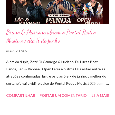
releituras de artistas como Sandy & Junior, CPM 22 e
Detonautas, cria...
Bruno & Marrone abrem o Pontal Rodeo
Music no dia 5 de junho
maio 20, 2025
Além da dupla, Zezé Di Camargo & Luciano, DJ Lucas Beat,
Panda, Léo & Raphael, Open Farra e outros DJs estão entre as
atrações confirmadas. Entre os dias 5 e 7 de junho, o melhor do
sertanejo vai dividir o palco do Pontal Rodeo Music 2025 com o
pop funk do grupo Open Farra, além de apresentações de DJs e
COMPARTILHAR
POSTAR UM COMENTÁRIO
LEIA MAIS
outras atrações. Esta edição da festa, que ocupa lugar de
destaque entre as mais tradicionais da região de Ribeirão Preto,
vai misturar os ritmos mais populares da música brasileira. O