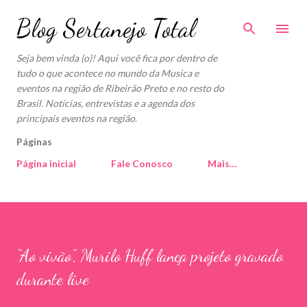
Pular para o conteúdo principal
Blog Sertanejo Total
Seja bem vinda (o)! Aqui você fica por dentro de
tudo o que acontece no mundo da Musica e
eventos na região de Ribeirão Preto e no resto do
Brasil. Notícias, entrevistas e a agenda dos
principais eventos na região.
Páginas
Página inicial
Fale Conosco
Mais…
“Ao vivão”, Murilo Huff lança projeto gravado
durante live