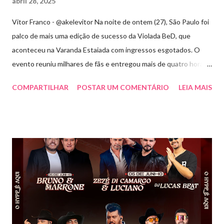
abril 28, 2025
Vitor Franco - @akelevitor Na noite de ontem (27), São Paulo foi
palco de mais uma edição de sucesso da Violada BeD, que
aconteceu na Varanda Estaiada com ingressos esgotados. O
evento reuniu milhares de fãs e entregou mais de quatro horas
de show, energia e emoção. Com um repertório vibrante e cheio
COMPARTILHAR
POSTAR UM COMENTÁRIO
LEIA MAIS
de hits, Bruninho & Davi incendiaram o palco e contaram com
participações especiais de Erick Jordan, Paula Mattos, Lucas e
Kadí, Make U Sweat e Lucas Villar, que tornaram a noite ainda
mais memorável. A mistura de vozes, garantiu uma atmosfera
única, com o público cantando junto do início ao fim. Criado em
2018, o projeto Violada BeD se tornou uma verdadeira marca
registrada da carreira da dupla, oferecendo ao público um show
imersivo, com horas de duração, que mistura grandes clássicos
do sertanejo com homenagens a outros gêneros. No palco,
Bruninho & Davi transitam com naturalidade entre os seus hits e