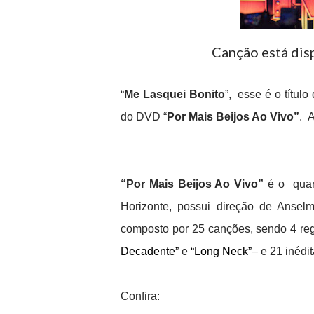
Canção está disp
“
Me Lasquei Bonito
”, esse é o título
do DVD “
Por Mais Beijos Ao Vivo”
.
A
“Por Mais Beijos Ao Vivo”
é o quar
Horizonte, possui direção de Anse
composto por 25 canções, sendo 4 r
Decadente”
e
“Long Neck”
– e 21 inédit
Confira: