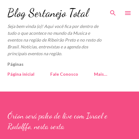
Pular para o conteúdo principal
Blog Sertanejo Total
Seja bem vinda (o)! Aqui você fica por dentro de
tudo o que acontece no mundo da Musica e
eventos na região de Ribeirão Preto e no resto do
Brasil. Notícias, entrevistas e a agenda dos
principais eventos na região.
Páginas
Página inicial
Fale Conosco
Mais…
Órion será palco de live com Israel e
Rodolffo, nesta sexta