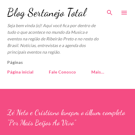
Pular para o conteúdo principal
Blog Sertanejo Total
Seja bem vinda (o)! Aqui você fica por dentro de
tudo o que acontece no mundo da Musica e
eventos na região de Ribeirão Preto e no resto do
Brasil. Notícias, entrevistas e a agenda dos
principais eventos na região.
Páginas
Página inicial
Fale Conosco
Mais…
Zé Neto e Cristiano lançam o álbum completo
“Por Mais Beijos Ao Vivo”