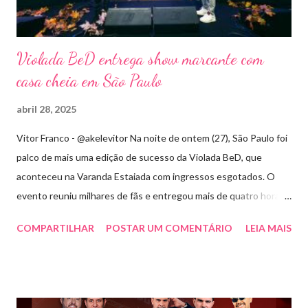
Violada BeD entrega show marcante com
casa cheia em São Paulo
abril 28, 2025
Vitor Franco - @akelevitor Na noite de ontem (27), São Paulo foi
palco de mais uma edição de sucesso da Violada BeD, que
aconteceu na Varanda Estaiada com ingressos esgotados. O
evento reuniu milhares de fãs e entregou mais de quatro horas
de show, energia e emoção. Com um repertório vibrante e cheio
COMPARTILHAR
POSTAR UM COMENTÁRIO
LEIA MAIS
de hits, Bruninho & Davi incendiaram o palco e contaram com
participações especiais de Erick Jordan, Paula Mattos, Lucas e
Kadí, Make U Sweat e Lucas Villar, que tornaram a noite ainda
mais memorável. A mistura de vozes, garantiu uma atmosfera