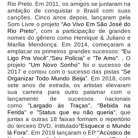
Rio Preto. Em 2011, os amigos se juntaram na
ambição de conquistar o Brasil com suas
canções. Cinco anos depois, lançaram pela
Som Livre o projeto
“Ao Vivo Em São José do
Rio Preto”,
com a participação de grandes
nomes do gênero como Henrique & Juliano e
Marília Mendonça. Em 2014, começaram a
emplacar os primeiros grandes sucessos:
“Eu
Ligo Pra Você”
,
“Seu Polícia”
e
“Te Amo".
, O
projeto
"Um Novo Sonho"
foi o sucesso de
2017 e contou com o sucesso das pistas
“Se
Organizar Todo Mundo Beija”.
Em 2018, com
sete anos de estrada, os artistas elevaram
sua carreira para outro patamar com o
lançamento de sucessos nacionais
como
"Largado às Traças",
"Bebida na
Ferida"
e
"Status que eu não queria"
, que
juntas a outras 18 faixas formam o repertório
do terceiro DVD, intitulado
"Esquece o Mundo
lá Fora".
Em 2019 lançaram o EP
"Acústico de