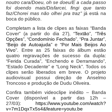
noutro cara/Doeu, oh se doeu/E a cada passo
foi doendo mais/Disfarcei, fingi que tanto
faz/Chorei mas não olhei pra traz
”
já está na
boca do público.
Completam a lista de clipes as faixas “Banda
Cover” (a partir do dia 27), “
Textão
”, “
Três
Opções
”, “
Condomínio Fechado
”, “
Pra Juntar
”,
“
Beijo de Autoajuda
” e “
Por Mais Beijos Ao
Vivo
”. Entre as 25 faixas do álbum estão
quatro regravações de sucesso da dupla:
“Ferida Curada”, “Enchendo e Derramando”,
“Estado Decadente” e “Long Neck”. Todos os
clipes serão liberados em breve. O projeto
audiovisual possui direção de Anselmo
Troncoso e produção de Dudu Oliveira.
Confira também videoclipe inédito – Banda
Cover (disponível a partir das 12h –
27/03):
https://www.youtube.com/watch?
v=7m1DqxTx5s4&feature=youtu.be