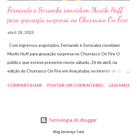
Fernando e Sorocaba convidam Murilo Huff
para gravação surpresa no Churrasco On Fire
abril 28, 2025
Com ingressos esgotados, Fernando e Sorocaba convidam
Murilo Huff para gravação surpresa no Churrasco On Fire O
público que esteve presente neste sábado, 26 de abril, na
edição do Churrasco On Fire em Araçatuba, no interior de São
Paulo, foi presenteado por uma participação especial: Murilo
COMPARTILHAR
POSTAR UM COMENTÁRIO
LEIA MAIS
Huff subiu ao palco de surpresa para gravar duas faixas ao lado
de Fernando e Sorocaba. A ação faz parte de um novo projeto da
dupla, que irá lançar singles inéditos e regravações com
participações especiais em diferentes edições do Churrasco On
Tecnologia do Blogger
Fire. Murilo gravou ao lado de Fernando e Sorocaba a inédita “Já
Vai Sabendo” e uma releitura do sucesso “O Que Cê Vai Fazer” ,
Blog Sertanejo Total