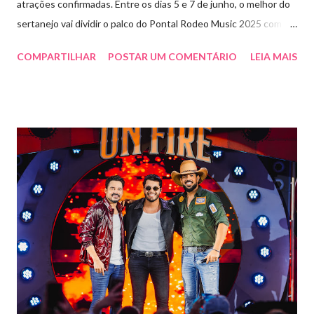
atrações confirmadas. Entre os dias 5 e 7 de junho, o melhor do
sertanejo vai dividir o palco do Pontal Rodeo Music 2025 com o
pop funk do grupo Open Farra, além de apresentações de DJs e
COMPARTILHAR
POSTAR UM COMENTÁRIO
LEIA MAIS
outras atrações. Esta edição da festa, que ocupa lugar de
destaque entre as mais tradicionais da região de Ribeirão Preto,
vai misturar os ritmos mais populares da música brasileira. O
evento trará a Pontal artistas queridos pelo público e muito
requisitados pelos organizadores de eventos em todo o país.
Pela segunda vez, a organização do evento está a cargo da
Marini Eventos — empresa com ampla experiência na promoção
de grandes festivais pelo Brasil, como a retomada da FAPIL
(Feira Agropecuária e Industrial de Leme) no ano passado. O
Pontal Rodeo Music reforça mais uma vez seu compromisso
social: os ingressos poderão ser trocados por 1 kg de alimento
não perecível. Toda a arr...