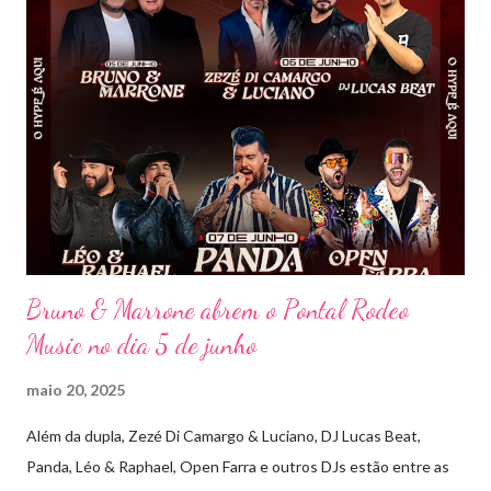
única, com o público cantando junto do início ao fim. Criado em
2018, o projeto Violada BeD se tornou uma verdadeira marca
registrada da carreira da dupla, oferecendo ao público um show
imersivo, com horas de duração, que mistura grandes clássicos
do sertanejo com homenagens a outros gêneros. No palco,
Bruninho & Davi transitam com naturalidade entre os seus hits e
releituras de artistas como Sandy & Junior, CPM 22 e
Detonautas, cria...
Bruno & Marrone abrem o Pontal Rodeo
Music no dia 5 de junho
maio 20, 2025
Além da dupla, Zezé Di Camargo & Luciano, DJ Lucas Beat,
Panda, Léo & Raphael, Open Farra e outros DJs estão entre as