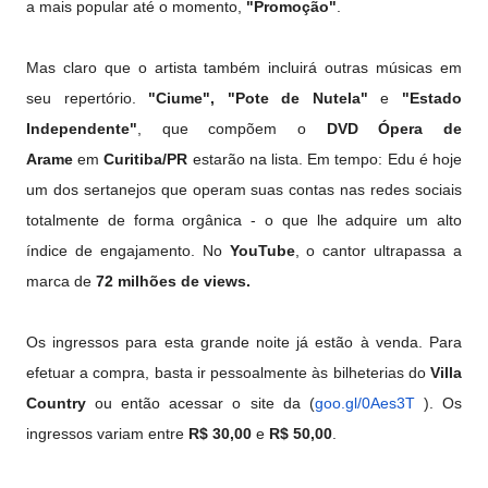
a mais popular até o momento,
"Promoção"
.
Mas claro que o artista também incluirá outras músicas em
seu repertório.
"Ciume", "Pote de Nutela"
e
"Estado
Independente"
, que compõem o
DVD Ópera de
Arame
em
Curitiba/PR
estarão na lista. Em tempo: Edu é hoje
um dos sertanejos que operam suas contas nas redes sociais
totalmente de forma orgânica - o que lhe adquire um alto
índice de engajamento. No
YouTube
, o cantor ultrapassa a
marca de
72 milhões de views.
Os ingressos para esta grande noite já estão à venda. Para
efetuar a compra, basta ir pessoalmente às bilheterias do
Villa
Country
ou então acessar o site da (
goo.gl/0Aes3T
). Os
ingressos variam entre
R$ 30,00
e
R$ 50,00
.