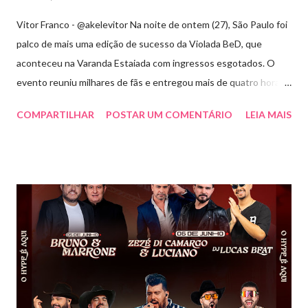
Vitor Franco - @akelevitor Na noite de ontem (27), São Paulo foi
palco de mais uma edição de sucesso da Violada BeD, que
aconteceu na Varanda Estaiada com ingressos esgotados. O
evento reuniu milhares de fãs e entregou mais de quatro horas
de show, energia e emoção. Com um repertório vibrante e cheio
COMPARTILHAR
POSTAR UM COMENTÁRIO
LEIA MAIS
de hits, Bruninho & Davi incendiaram o palco e contaram com
participações especiais de Erick Jordan, Paula Mattos, Lucas e
Kadí, Make U Sweat e Lucas Villar, que tornaram a noite ainda
mais memorável. A mistura de vozes, garantiu uma atmosfera
única, com o público cantando junto do início ao fim. Criado em
2018, o projeto Violada BeD se tornou uma verdadeira marca
registrada da carreira da dupla, oferecendo ao público um show
imersivo, com horas de duração, que mistura grandes clássicos
do sertanejo com homenagens a outros gêneros. No palco,
Bruninho & Davi transitam com naturalidade entre os seus hits e