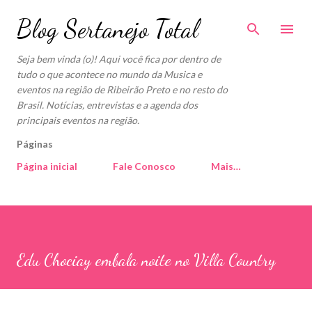
Pular para o conteúdo principal
Blog Sertanejo Total
Seja bem vinda (o)! Aqui você fica por dentro de
tudo o que acontece no mundo da Musica e
eventos na região de Ribeirão Preto e no resto do
Brasil. Notícias, entrevistas e a agenda dos
principais eventos na região.
Páginas
Página inicial
Fale Conosco
Mais…
Edu Chociay embala noite no Villa Country