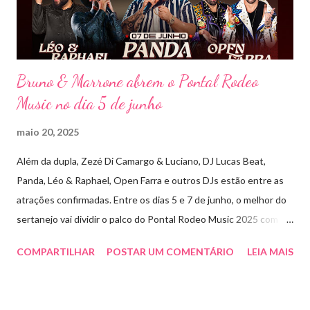
releituras de artistas como Sandy & Junior, CPM 22 e
Detonautas, cria...
Bruno & Marrone abrem o Pontal Rodeo
Music no dia 5 de junho
maio 20, 2025
Além da dupla, Zezé Di Camargo & Luciano, DJ Lucas Beat,
Panda, Léo & Raphael, Open Farra e outros DJs estão entre as
atrações confirmadas. Entre os dias 5 e 7 de junho, o melhor do
sertanejo vai dividir o palco do Pontal Rodeo Music 2025 com o
pop funk do grupo Open Farra, além de apresentações de DJs e
COMPARTILHAR
POSTAR UM COMENTÁRIO
LEIA MAIS
outras atrações. Esta edição da festa, que ocupa lugar de
destaque entre as mais tradicionais da região de Ribeirão Preto,
vai misturar os ritmos mais populares da música brasileira. O