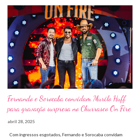
evento trará a Pontal artistas queridos pelo público e muito
requisitados pelos organizadores de eventos em todo o país.
Pela segunda vez, a organização do evento está a cargo da
Marini Eventos — empresa com ampla experiência na promoção
de grandes festivais pelo Brasil, como a retomada da FAPIL
(Feira Agropecuária e Industrial de Leme) no ano passado. O
Pontal Rodeo Music reforça mais uma vez seu compromisso
social: os ingressos poderão ser trocados por 1 kg de alimento
não perecível. Toda a arr...
Fernando e Sorocaba convidam Murilo Huff
para gravação surpresa no Churrasco On Fire
abril 28, 2025
Com ingressos esgotados, Fernando e Sorocaba convidam