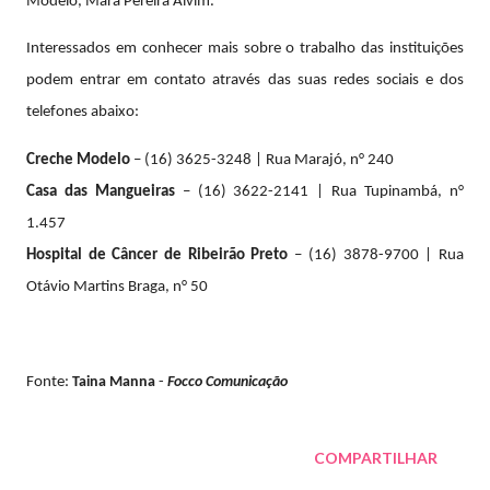
Modelo, Mara Pereira Alvim.
Interessados em conhecer mais sobre o trabalho das instituições
podem entrar em contato através das suas redes sociais e dos
telefones abaixo:
Creche Modelo
– (16) 3625-3248 | Rua Marajó, n° 240
Casa das Mangueiras
– (16) 3622-2141 | Rua Tupinambá, n°
1.457
Hospital de Câncer de Ribeirão Preto
– (16) 3878-9700 | Rua
Otávio Martins Braga, n° 50
Fonte:
Taina Manna
-
Focco Comunicação
COMPARTILHAR