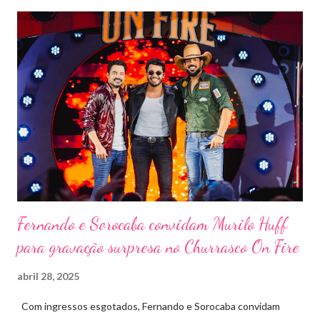
evento trará a Pontal artistas queridos pelo público e muito
requisitados pelos organizadores de eventos em todo o país.
Pela segunda vez, a organização do evento está a cargo da
Marini Eventos — empresa com ampla experiência na promoção
de grandes festivais pelo Brasil, como a retomada da FAPIL
(Feira Agropecuária e Industrial de Leme) no ano passado. O
Pontal Rodeo Music reforça mais uma vez seu compromisso
social: os ingressos poderão ser trocados por 1 kg de alimento
não perecível. Toda a arr...
Fernando e Sorocaba convidam Murilo Huff
para gravação surpresa no Churrasco On Fire
abril 28, 2025
Com ingressos esgotados, Fernando e Sorocaba convidam