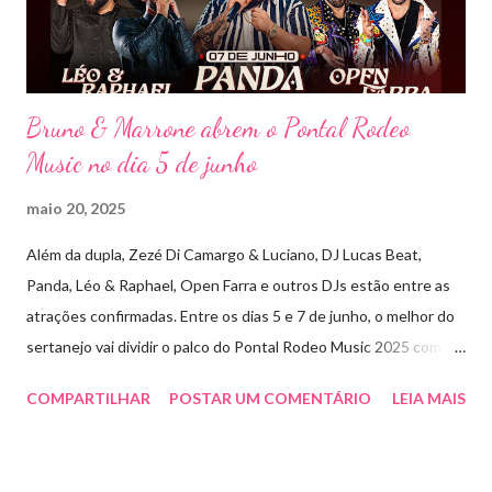
releituras de artistas como Sandy & Junior, CPM 22 e
Detonautas, cria...
Bruno & Marrone abrem o Pontal Rodeo
Music no dia 5 de junho
maio 20, 2025
Além da dupla, Zezé Di Camargo & Luciano, DJ Lucas Beat,
Panda, Léo & Raphael, Open Farra e outros DJs estão entre as
atrações confirmadas. Entre os dias 5 e 7 de junho, o melhor do
sertanejo vai dividir o palco do Pontal Rodeo Music 2025 com o
pop funk do grupo Open Farra, além de apresentações de DJs e
COMPARTILHAR
POSTAR UM COMENTÁRIO
LEIA MAIS
outras atrações. Esta edição da festa, que ocupa lugar de
destaque entre as mais tradicionais da região de Ribeirão Preto,
vai misturar os ritmos mais populares da música brasileira. O