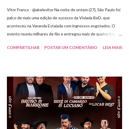
Vitor Franco - @akelevitor Na noite de ontem (27), São Paulo foi
palco de mais uma edição de sucesso da Violada BeD, que
aconteceu na Varanda Estaiada com ingressos esgotados. O
evento reuniu milhares de fãs e entregou mais de quatro horas
de show, energia e emoção. Com um repertório vibrante e cheio
COMPARTILHAR
POSTAR UM COMENTÁRIO
LEIA MAIS
de hits, Bruninho & Davi incendiaram o palco e contaram com
participações especiais de Erick Jordan, Paula Mattos, Lucas e
Kadí, Make U Sweat e Lucas Villar, que tornaram a noite ainda
mais memorável. A mistura de vozes, garantiu uma atmosfera
única, com o público cantando junto do início ao fim. Criado em
2018, o projeto Violada BeD se tornou uma verdadeira marca
registrada da carreira da dupla, oferecendo ao público um show
imersivo, com horas de duração, que mistura grandes clássicos
do sertanejo com homenagens a outros gêneros. No palco,
Bruninho & Davi transitam com naturalidade entre os seus hits e