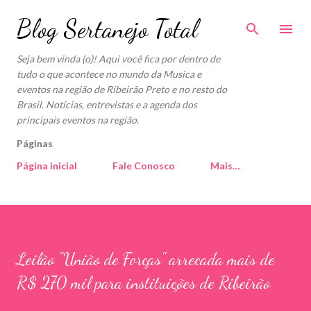
Pular para o conteúdo principal
Blog Sertanejo Total
Seja bem vinda (o)! Aqui você fica por dentro de
tudo o que acontece no mundo da Musica e
eventos na região de Ribeirão Preto e no resto do
Brasil. Notícias, entrevistas e a agenda dos
principais eventos na região.
Páginas
Página inicial
Fale Conosco
Mais…
Leilão "União de Forças" arrecada mais de
R$ 270 mil para instituições de Ribeirão