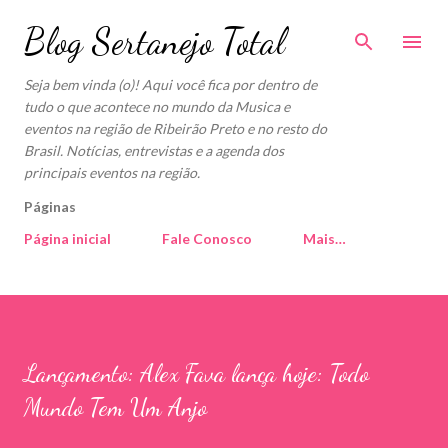
Pular para o conteúdo principal
Blog Sertanejo Total
Seja bem vinda (o)! Aqui você fica por dentro de
tudo o que acontece no mundo da Musica e
eventos na região de Ribeirão Preto e no resto do
Brasil. Notícias, entrevistas e a agenda dos
principais eventos na região.
Páginas
Página inicial
Fale Conosco
Mais…
Lançamento: Alex Fava lança hoje: Todo
Mundo Tem Um Anjo