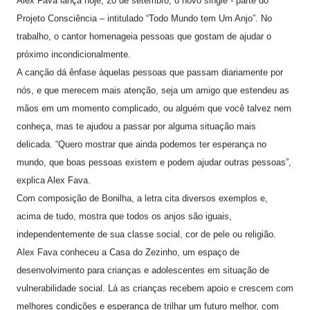
Alex Fava lança hoje, 20 de setembro, o novo single - parte do
Projeto Consciência – intitulado “Todo Mundo tem Um Anjo”. No
trabalho, o cantor homenageia pessoas que gostam de ajudar o
próximo incondicionalmente.
A canção dá ênfase àquelas pessoas que passam diariamente por
nós, e que merecem mais atenção, seja um amigo que estendeu as
mãos em um momento complicado, ou alguém que você talvez nem
conheça, mas te ajudou a passar por alguma situação mais
delicada. “Quero mostrar que ainda podemos ter esperança no
mundo, que boas pessoas existem e podem ajudar outras pessoas”,
explica Alex Fava.
Com composição de Bonilha, a letra cita diversos exemplos e,
acima de tudo, mostra que todos os anjos são iguais,
independentemente de sua classe social, cor de pele ou religião.
Alex Fava conheceu a Casa do Zezinho, um espaço de
desenvolvimento para crianças e adolescentes em situação de
vulnerabilidade social. Lá as crianças recebem apoio e crescem com
melhores condições e esperança de trilhar um futuro melhor, com