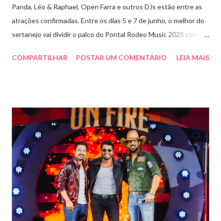
Panda, Léo & Raphael, Open Farra e outros DJs estão entre as
atrações confirmadas. Entre os dias 5 e 7 de junho, o melhor do
sertanejo vai dividir o palco do Pontal Rodeo Music 2025 com o
pop funk do grupo Open Farra, além de apresentações de DJs e
COMPARTILHAR
POSTAR UM COMENTÁRIO
LEIA MAIS
outras atrações. Esta edição da festa, que ocupa lugar de
destaque entre as mais tradicionais da região de Ribeirão Preto,
vai misturar os ritmos mais populares da música brasileira. O
evento trará a Pontal artistas queridos pelo público e muito
requisitados pelos organizadores de eventos em todo o país.
Pela segunda vez, a organização do evento está a cargo da
Marini Eventos — empresa com ampla experiência na promoção
de grandes festivais pelo Brasil, como a retomada da FAPIL
(Feira Agropecuária e Industrial de Leme) no ano passado. O
Pontal Rodeo Music reforça mais uma vez seu compromisso
social: os ingressos poderão ser trocados por 1 kg de alimento
não perecível. Toda a arr...