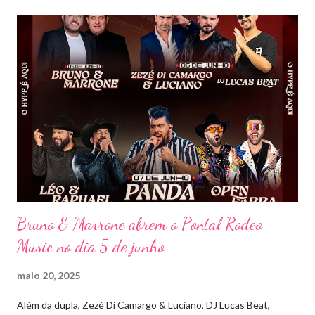
mais memorável. A mistura de vozes, garantiu uma atmosfera
única, com o público cantando junto do início ao fim. Criado em
2018, o projeto Violada BeD se tornou uma verdadeira marca
registrada da carreira da dupla, oferecendo ao público um show
imersivo, com horas de duração, que mistura grandes clássicos
do sertanejo com homenagens a outros gêneros. No palco,
Bruninho & Davi transitam com naturalidade entre os seus hits e
releituras de artistas como Sandy & Junior, CPM 22 e
Detonautas, cria...
Bruno & Marrone abrem o Pontal Rodeo
Music no dia 5 de junho
maio 20, 2025
Além da dupla, Zezé Di Camargo & Luciano, DJ Lucas Beat,