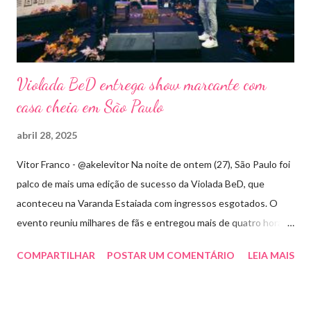
Violada BeD entrega show marcante com
casa cheia em São Paulo
abril 28, 2025
Vitor Franco - @akelevitor Na noite de ontem (27), São Paulo foi
palco de mais uma edição de sucesso da Violada BeD, que
aconteceu na Varanda Estaiada com ingressos esgotados. O
evento reuniu milhares de fãs e entregou mais de quatro horas
de show, energia e emoção. Com um repertório vibrante e cheio
COMPARTILHAR
POSTAR UM COMENTÁRIO
LEIA MAIS
de hits, Bruninho & Davi incendiaram o palco e contaram com
participações especiais de Erick Jordan, Paula Mattos, Lucas e
Kadí, Make U Sweat e Lucas Villar, que tornaram a noite ainda