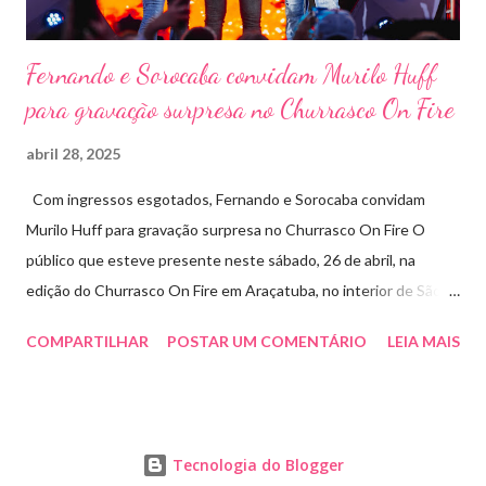
Fernando e Sorocaba convidam Murilo Huff
para gravação surpresa no Churrasco On Fire
abril 28, 2025
Com ingressos esgotados, Fernando e Sorocaba convidam
Murilo Huff para gravação surpresa no Churrasco On Fire O
público que esteve presente neste sábado, 26 de abril, na
edição do Churrasco On Fire em Araçatuba, no interior de São
Paulo, foi presenteado por uma participação especial: Murilo
COMPARTILHAR
POSTAR UM COMENTÁRIO
LEIA MAIS
Huff subiu ao palco de surpresa para gravar duas faixas ao lado
de Fernando e Sorocaba. A ação faz parte de um novo projeto da
dupla, que irá lançar singles inéditos e regravações com
participações especiais em diferentes edições do Churrasco On
Tecnologia do Blogger
Fire. Murilo gravou ao lado de Fernando e Sorocaba a inédita “Já