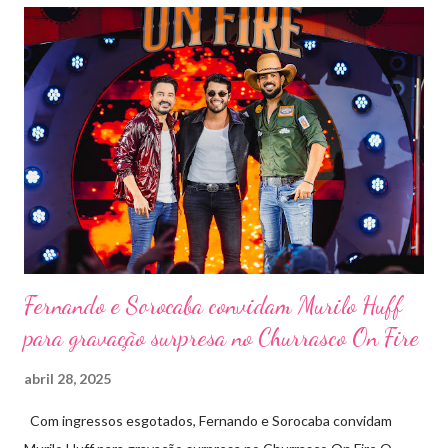
requisitados pelos organizadores de eventos em todo o país.
Pela segunda vez, a organização do evento está a cargo da
Marini Eventos — empresa com ampla experiência na promoção
de grandes festivais pelo Brasil, como a retomada da FAPIL
(Feira Agropecuária e Industrial de Leme) no ano passado. O
Pontal Rodeo Music reforça mais uma vez seu compromisso
social: os ingressos poderão ser trocados por 1 kg de alimento
não perecível. Toda a arr...
Fernando e Sorocaba convidam Murilo Huff
para gravação surpresa no Churrasco On Fire
abril 28, 2025
Com ingressos esgotados, Fernando e Sorocaba convidam