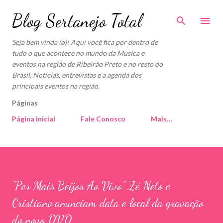
Pular para o conteúdo principal
Blog Sertanejo Total
Seja bem vinda (o)! Aqui você fica por dentro de
tudo o que acontece no mundo da Musica e
eventos na região de Ribeirão Preto e no resto do
Brasil. Notícias, entrevistas e a agenda dos
principais eventos na região.
Páginas
Página inicial
Fale Conosco
Mais…
“Por Mais Beijos Ao Vivo” Zé Neto e
Cristiano anunciam data e local da gravação
do novo DVD