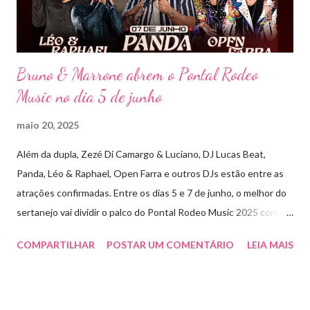
Detonautas, cria...
Bruno & Marrone abrem o Pontal Rodeo
Music no dia 5 de junho
maio 20, 2025
Além da dupla, Zezé Di Camargo & Luciano, DJ Lucas Beat,
Panda, Léo & Raphael, Open Farra e outros DJs estão entre as
atrações confirmadas. Entre os dias 5 e 7 de junho, o melhor do
sertanejo vai dividir o palco do Pontal Rodeo Music 2025 com o
pop funk do grupo Open Farra, além de apresentações de DJs e
COMPARTILHAR
POSTAR UM COMENTÁRIO
LEIA MAIS
outras atrações. Esta edição da festa, que ocupa lugar de
destaque entre as mais tradicionais da região de Ribeirão Preto,
vai misturar os ritmos mais populares da música brasileira. O
evento trará a Pontal artistas queridos pelo público e muito