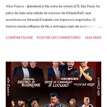
Vitor Franco - @akelevitor Na noite de ontem (27), São Paulo foi
palco de mais uma edição de sucesso da Violada BeD, que
aconteceu na Varanda Estaiada com ingressos esgotados. O
evento reuniu milhares de fãs e entregou mais de quatro horas
de show, energia e emoção. Com um repertório vibrante e cheio
COMPARTILHAR
POSTAR UM COMENTÁRIO
LEIA MAIS
de hits, Bruninho & Davi incendiaram o palco e contaram com
participações especiais de Erick Jordan, Paula Mattos, Lucas e
Kadí, Make U Sweat e Lucas Villar, que tornaram a noite ainda
mais memorável. A mistura de vozes, garantiu uma atmosfera
única, com o público cantando junto do início ao fim. Criado em
2018, o projeto Violada BeD se tornou uma verdadeira marca
registrada da carreira da dupla, oferecendo ao público um show
imersivo, com horas de duração, que mistura grandes clássicos
do sertanejo com homenagens a outros gêneros. No palco,
Bruninho & Davi transitam com naturalidade entre os seus hits e
releituras de artistas como Sandy & Junior, CPM 22 e