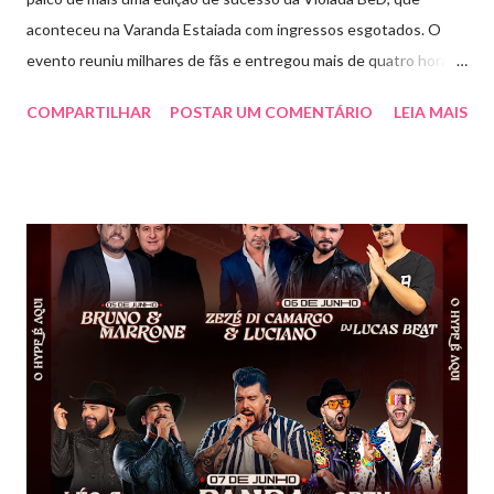
aconteceu na Varanda Estaiada com ingressos esgotados. O
evento reuniu milhares de fãs e entregou mais de quatro horas
de show, energia e emoção. Com um repertório vibrante e cheio
COMPARTILHAR
POSTAR UM COMENTÁRIO
LEIA MAIS
de hits, Bruninho & Davi incendiaram o palco e contaram com
participações especiais de Erick Jordan, Paula Mattos, Lucas e
Kadí, Make U Sweat e Lucas Villar, que tornaram a noite ainda
mais memorável. A mistura de vozes, garantiu uma atmosfera
única, com o público cantando junto do início ao fim. Criado em
2018, o projeto Violada BeD se tornou uma verdadeira marca
registrada da carreira da dupla, oferecendo ao público um show
imersivo, com horas de duração, que mistura grandes clássicos
do sertanejo com homenagens a outros gêneros. No palco,
Bruninho & Davi transitam com naturalidade entre os seus hits e
releituras de artistas como Sandy & Junior, CPM 22 e
Detonautas, cria...