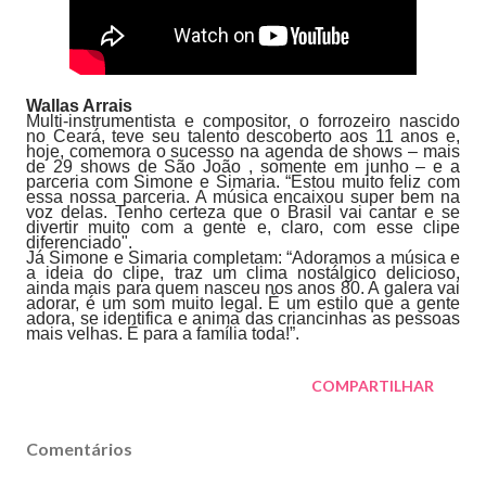
Wallas Arrais
Multi-instrumentista e compositor, o forrozeiro nascido
no Ceará, teve seu talento descoberto aos 11 anos e,
hoje, comemora o sucesso na agenda de shows – mais
de 29 shows de São João , somente em junho – e a
parceria com Simone e Simaria. “Estou muito feliz com
essa nossa parceria. A música encaixou super bem na
voz delas. Tenho certeza que o Brasil vai cantar e se
divertir muito com a gente e, claro, com esse clipe
diferenciado".
Já Simone e Simaria completam: “Adoramos a música e
a ideia do clipe, traz um clima nostálgico delicioso,
ainda mais para quem nasceu nos anos 80. A galera vai
adorar, é um som muito legal. É um estilo que a gente
adora, se identifica e anima das criancinhas as pessoas
mais velhas. É para a família toda!”.
COMPARTILHAR
Comentários