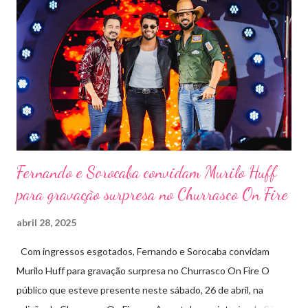
Marini Eventos — empresa com ampla experiência na promoção
de grandes festivais pelo Brasil, como a retomada da FAPIL
(Feira Agropecuária e Industrial de Leme) no ano passado. O
Pontal Rodeo Music reforça mais uma vez seu compromisso
social: os ingressos poderão ser trocados por 1 kg de alimento
não perecível. Toda a arr...
Fernando e Sorocaba convidam Murilo Huff
para gravação surpresa no Churrasco On Fire
abril 28, 2025
Com ingressos esgotados, Fernando e Sorocaba convidam
Murilo Huff para gravação surpresa no Churrasco On Fire O
público que esteve presente neste sábado, 26 de abril, na