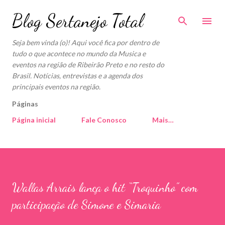
Pular para o conteúdo principal
Blog Sertanejo Total
Seja bem vinda (o)! Aqui você fica por dentro de
tudo o que acontece no mundo da Musica e
eventos na região de Ribeirão Preto e no resto do
Brasil. Notícias, entrevistas e a agenda dos
principais eventos na região.
Páginas
Página inicial
Fale Conosco
Mais…
Wallas Arrais lança o hit “Troquinho” com
participação de Simone e Simaria