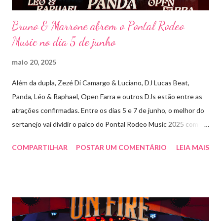
Bruno & Marrone abrem o Pontal Rodeo
Music no dia 5 de junho
maio 20, 2025
Além da dupla, Zezé Di Camargo & Luciano, DJ Lucas Beat,
Panda, Léo & Raphael, Open Farra e outros DJs estão entre as
atrações confirmadas. Entre os dias 5 e 7 de junho, o melhor do
sertanejo vai dividir o palco do Pontal Rodeo Music 2025 com o
pop funk do grupo Open Farra, além de apresentações de DJs e
COMPARTILHAR
POSTAR UM COMENTÁRIO
LEIA MAIS
outras atrações. Esta edição da festa, que ocupa lugar de
destaque entre as mais tradicionais da região de Ribeirão Preto,
vai misturar os ritmos mais populares da música brasileira. O
evento trará a Pontal artistas queridos pelo público e muito
requisitados pelos organizadores de eventos em todo o país.
Pela segunda vez, a organização do evento está a cargo da