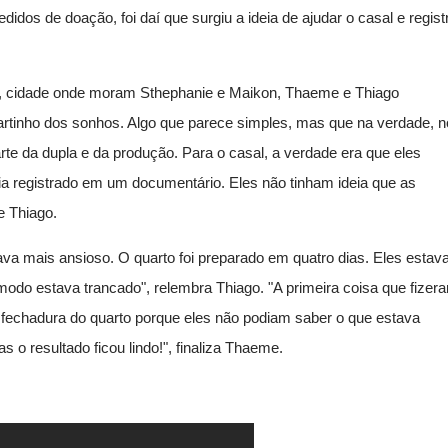
idos de doação, foi daí que surgiu a ideia de ajudar o casal e regist
á, cidade onde moram Sthephanie e Maikon, Thaeme e Thiago
rtinho dos sonhos. Algo que parece simples, mas que na verdade, 
parte da dupla e da produção. Para o casal, a verdade era que eles
a registrado em um documentário. Eles não tinham ideia que as
e Thiago.
ava mais ansioso. O quarto foi preparado em quatro dias. Eles esta
modo estava trancado", relembra Thiago. "A primeira coisa que fizer
fechadura do quarto porque eles não podiam saber o que estava
s o resultado ficou lindo!", finaliza Thaeme.