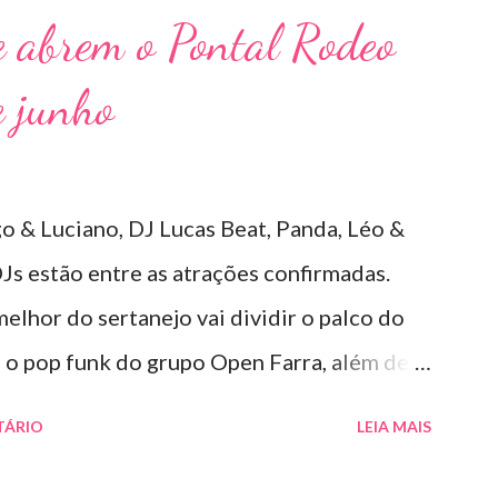
, garantiu uma atmosfera única, com o
 abrem o Pontal Rodeo
io ao fim. Criado em 2018, o projeto
e junho
dadeira marca registrada da carreira da
um show imersivo, com horas de duração,
 do sertanejo com homenagens a outros
o & Luciano, DJ Lucas Beat, Panda, Léo &
 Davi transitam com naturalidade entre os
Js estão entre as atrações confirmadas.
stas como Sandy & Junior, CPM 22 e
 melhor do sertanejo vai dividir o palco do
o pop funk do grupo Open Farra, além de
atrações. Esta edição da festa, que ocupa
TÁRIO
LEIA MAIS
s tradicionais da região de Ribeirão Preto,
ulares da música brasileira. O evento trará