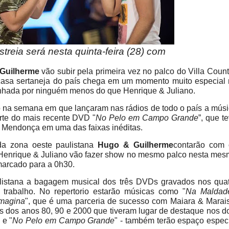
treia será nesta quinta-feira (28) com
Guilherme
vão subir pela primeira vez no palco do Villa Count
 casa sertaneja do país chega em um momento muito especial
rinhada por ninguém menos do que Henrique & Juliano.
 na semana em que lançaram nas rádios de todo o país a mús
arte do mais recente DVD "
No Pelo em Campo Grande
”, que t
ia Mendonça em uma das faixas inéditas.
a zona oeste paulistana
Hugo & Guilherme
contarão com 
e Henrique & Juliano vão fazer show no mesmo palco nesta me
marcado para a 0h30.
aulistana a bagagem musical dos três DVDs gravados nos qua
l trabalho. No repertorio estarão músicas como "
Na Maldad
magina
", que é uma parceria de sucesso com Maiara & Marai
s dos anos 80, 90 e 2000 que tiveram lugar de destaque nos d
 e "
No Pelo em Campo Grande
" - também terão espaço espec