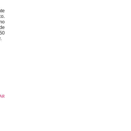
nte
co.
no
 de
50
y.
AR