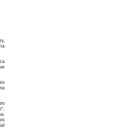
ry,
 na
ica
eve
os
sma
tro
e
",
sa.
ois
ial