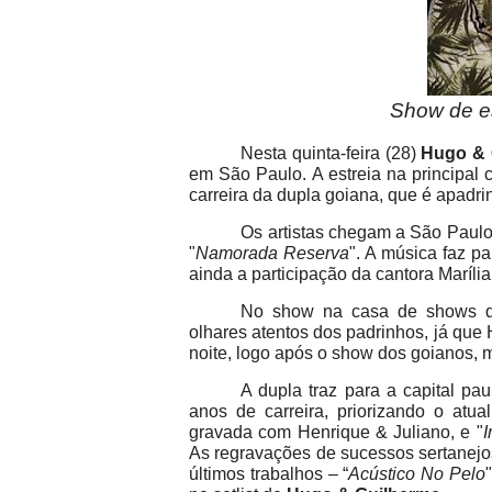
Show de es
Nesta quinta-feira (28)
Hugo & 
em São Paulo. A estreia na principal
carreira da dupla goiana, que é apad
Os artistas chegam a São Paulo
"
Namorada Reserva
". A música faz p
ainda a participação da cantora Maríl
No show na casa de shows d
olhares atentos dos padrinhos, já qu
noite, logo após o show dos goianos, 
A dupla traz para a capital p
anos de carreira, priorizando o atua
gravada com Henrique & Juliano, e "
I
As regravações de sucessos sertanejo
últimos trabalhos – “
Acústico No Pelo
"