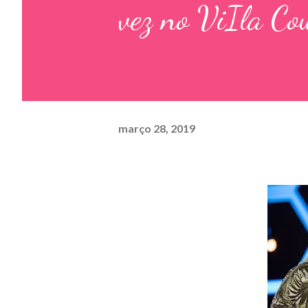
vez no ViIla Co
março 28, 2019