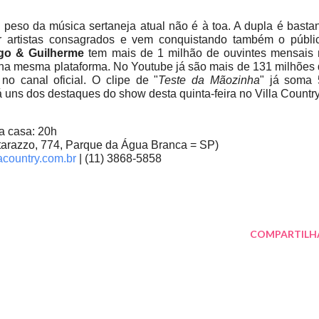
eso da música sertaneja atual não é à toa. A dupla é basta
r artistas consagrados e vem conquistando também o públi
go & Guilherme
tem mais de 1 milhão de ouvintes mensais 
s na mesma plataforma. No Youtube já são mais de 131 milhões
no canal oficial. O clipe de "
Teste da Mãozinha
" já soma 
 uns dos destaques do show desta quinta-feira no Villa Countr
da casa: 20h
atarazzo, 774, Parque da Água Branca = SP)
acountry.com.br
| (11) 3868-5858
COMPARTILH