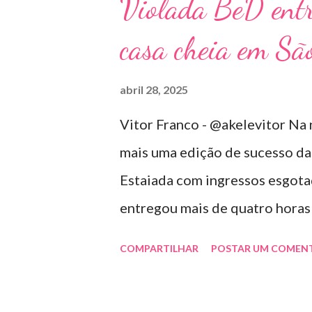
Violada BeD ent
casa cheia em Sã
abril 28, 2025
Vitor Franco - @akelevitor Na 
mais uma edição de sucesso da
Estaiada com ingressos esgotad
entregou mais de quatro hora
repertório vibrante e cheio de
COMPARTILHAR
POSTAR UM COMEN
contaram com participações esp
Lucas e Kadí, Make U Sweat e L