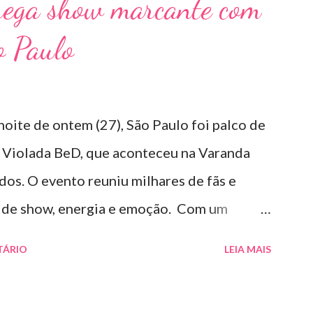
rega show marcante com
o Paulo
noite de ontem (27), São Paulo foi palco de
 Violada BeD, que aconteceu na Varanda
os. O evento reuniu milhares de fãs e
s de show, energia e emoção. Com um
 hits, Bruninho & Davi incendiaram o palco e
TÁRIO
LEIA MAIS
eciais de Erick Jordan, Paula Mattos,
ucas Villar, que tornaram a noite ainda mais