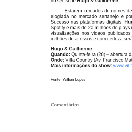
no setlist de
Hugo & Guilherme
.
Estarem cercados de nomes de p
elogiada no mercado sertanejo e po
Sucesso nas plataformas digitais,
Hu
Spotify e mais de 20 milhões de play
visualizações nos vídeos publicados 
milhões de acessos e com certeza será
Hugo & Guilherme
Quando:
Quinta-feira (28) – abertura 
Onde:
Villa Country (Av. Francisco M
Mais informações do show:
www.vill
Fonte: Willian Lopes
Comentários