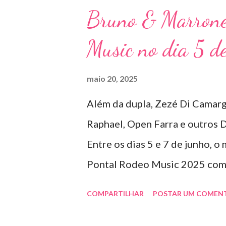
memorável. A mistura de vozes
Bruno & Marrone
público cantando junto do iníc
Music no dia 5 d
Violada BeD se tornou uma ver
dupla, oferecendo ao público 
maio 20, 2025
que mistura grandes clássicos
Além da dupla, Zezé Di Camarg
gêneros. No palco, Bruninho &
Raphael, Open Farra e outros D
seus hits e releituras de arti
Entre os dias 5 e 7 de junho, o
Detonautas, cria...
Pontal Rodeo Music 2025 com 
apresentações de DJs e outras 
COMPARTILHAR
POSTAR UM COMEN
lugar de destaque entre as mai
vai misturar os ritmos mais pop