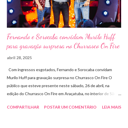
social: os ingressos poderão ser trocados por 1 kg de alimento
não perecível. Toda a arr...
Fernando e Sorocaba convidam Murilo Huff
para gravação surpresa no Churrasco On Fire
abril 28, 2025
Com ingressos esgotados, Fernando e Sorocaba convidam
Murilo Huff para gravação surpresa no Churrasco On Fire O
público que esteve presente neste sábado, 26 de abril, na
edição do Churrasco On Fire em Araçatuba, no interior de São
Paulo, foi presenteado por uma participação especial: Murilo
COMPARTILHAR
POSTAR UM COMENTÁRIO
LEIA MAIS
Huff subiu ao palco de surpresa para gravar duas faixas ao lado
de Fernando e Sorocaba. A ação faz parte de um novo projeto da
dupla, que irá lançar singles inéditos e regravações com