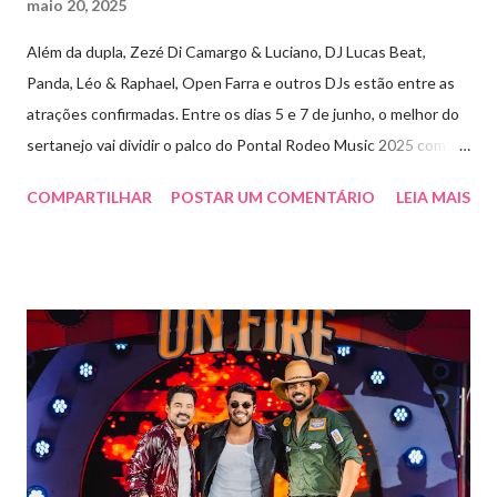
maio 20, 2025
Além da dupla, Zezé Di Camargo & Luciano, DJ Lucas Beat,
Panda, Léo & Raphael, Open Farra e outros DJs estão entre as
atrações confirmadas. Entre os dias 5 e 7 de junho, o melhor do
sertanejo vai dividir o palco do Pontal Rodeo Music 2025 com o
pop funk do grupo Open Farra, além de apresentações de DJs e
COMPARTILHAR
POSTAR UM COMENTÁRIO
LEIA MAIS
outras atrações. Esta edição da festa, que ocupa lugar de
destaque entre as mais tradicionais da região de Ribeirão Preto,
vai misturar os ritmos mais populares da música brasileira. O
evento trará a Pontal artistas queridos pelo público e muito
requisitados pelos organizadores de eventos em todo o país.
Pela segunda vez, a organização do evento está a cargo da
Marini Eventos — empresa com ampla experiência na promoção
de grandes festivais pelo Brasil, como a retomada da FAPIL
(Feira Agropecuária e Industrial de Leme) no ano passado. O
Pontal Rodeo Music reforça mais uma vez seu compromisso