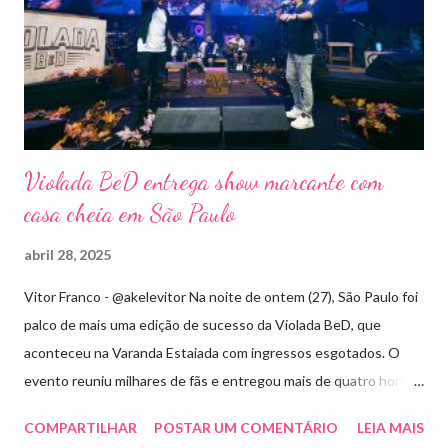
Violada BeD entrega show marcante com
casa cheia em São Paulo
abril 28, 2025
Vitor Franco - @akelevitor Na noite de ontem (27), São Paulo foi
palco de mais uma edição de sucesso da Violada BeD, que
aconteceu na Varanda Estaiada com ingressos esgotados. O
evento reuniu milhares de fãs e entregou mais de quatro horas
de show, energia e emoção. Com um repertório vibrante e cheio
COMPARTILHAR
POSTAR UM COMENTÁRIO
LEIA MAIS
de hits, Bruninho & Davi incendiaram o palco e contaram com