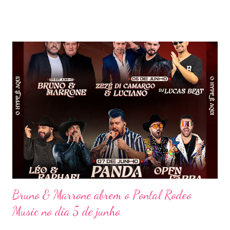
participações especiais de Erick Jordan, Paula Mattos, Lucas e
Kadí, Make U Sweat e Lucas Villar, que tornaram a noite ainda
mais memorável. A mistura de vozes, garantiu uma atmosfera
única, com o público cantando junto do início ao fim. Criado em
2018, o projeto Violada BeD se tornou uma verdadeira marca
registrada da carreira da dupla, oferecendo ao público um show
imersivo, com horas de duração, que mistura grandes clássicos
do sertanejo com homenagens a outros gêneros. No palco,
Bruninho & Davi transitam com naturalidade entre os seus hits e
releituras de artistas como Sandy & Junior, CPM 22 e
Detonautas, cria...
Bruno & Marrone abrem o Pontal Rodeo
Music no dia 5 de junho