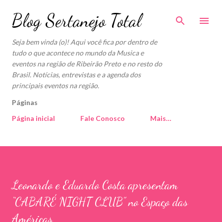
Pular para o conteúdo principal
Blog Sertanejo Total
Seja bem vinda (o)! Aqui você fica por dentro de
tudo o que acontece no mundo da Musica e
eventos na região de Ribeirão Preto e no resto do
Brasil. Notícias, entrevistas e a agenda dos
principais eventos na região.
Páginas
Página inicial
Fale Conosco
Mais…
Leonardo e Eduardo Costa apresentam
“CABARÉ NIGHT CLUB” no Espaço das
Américas