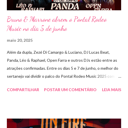
Bruno & Marrone abrem o Pontal Rodeo
Music no dia 5 de junho
maio 20, 2025
Além da dupla, Zezé Di Camargo & Luciano, DJ Lucas Beat,
Panda, Léo & Raphael, Open Farra e outros DJs estão entre as
atrações confirmadas. Entre os dias 5 e 7 de junho, o melhor do
sertanejo vai dividir o palco do Pontal Rodeo Music 2025 com o
pop funk do grupo Open Farra, além de apresentações de DJs e
COMPARTILHAR
POSTAR UM COMENTÁRIO
LEIA MAIS
outras atrações. Esta edição da festa, que ocupa lugar de
destaque entre as mais tradicionais da região de Ribeirão Preto,
vai misturar os ritmos mais populares da música brasileira. O
evento trará a Pontal artistas queridos pelo público e muito
requisitados pelos organizadores de eventos em todo o país.