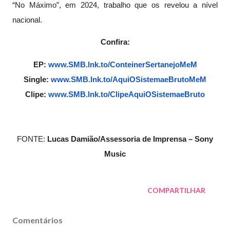
“No Máximo”, em 2024, trabalho que os revelou a nível
nacional.
Confira:
EP:
www.SMB.lnk.to/
ConteinerSertanejoMeM
Single:
www.SMB.lnk.to/
AquiOSistemaeBrutoMeM
Clipe:
www.SMB.lnk.to/
ClipeAquiOSistemaeBruto
FONTE:
Lucas Damião/
Assessoria de Imprensa – Sony
Music
COMPARTILHAR
Comentários