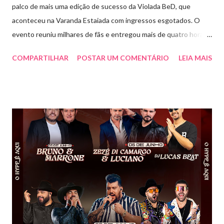
palco de mais uma edição de sucesso da Violada BeD, que
aconteceu na Varanda Estaiada com ingressos esgotados. O
evento reuniu milhares de fãs e entregou mais de quatro horas
de show, energia e emoção. Com um repertório vibrante e cheio
COMPARTILHAR
POSTAR UM COMENTÁRIO
LEIA MAIS
de hits, Bruninho & Davi incendiaram o palco e contaram com
participações especiais de Erick Jordan, Paula Mattos, Lucas e
Kadí, Make U Sweat e Lucas Villar, que tornaram a noite ainda
mais memorável. A mistura de vozes, garantiu uma atmosfera
única, com o público cantando junto do início ao fim. Criado em
2018, o projeto Violada BeD se tornou uma verdadeira marca
registrada da carreira da dupla, oferecendo ao público um show
imersivo, com horas de duração, que mistura grandes clássicos
do sertanejo com homenagens a outros gêneros. No palco,
Bruninho & Davi transitam com naturalidade entre os seus hits e
releituras de artistas como Sandy & Junior, CPM 22 e
Detonautas, cria...