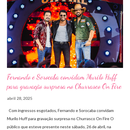
Pela segunda vez, a organização do evento está a cargo da
Marini Eventos — empresa com ampla experiência na promoção
de grandes festivais pelo Brasil, como a retomada da FAPIL
(Feira Agropecuária e Industrial de Leme) no ano passado. O
Pontal Rodeo Music reforça mais uma vez seu compromisso
social: os ingressos poderão ser trocados por 1 kg de alimento
não perecível. Toda a arr...
Fernando e Sorocaba convidam Murilo Huff
para gravação surpresa no Churrasco On Fire
abril 28, 2025
Com ingressos esgotados, Fernando e Sorocaba convidam
Murilo Huff para gravação surpresa no Churrasco On Fire O
público que esteve presente neste sábado, 26 de abril, na