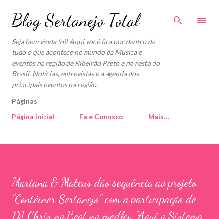
Pular para o conteúdo principal
Blog Sertanejo Total
Seja bem vinda (o)! Aqui você fica por dentro de
tudo o que acontece no mundo da Musica e
eventos na região de Ribeirão Preto e no resto do
Brasil. Notícias, entrevistas e a agenda dos
principais eventos na região.
Páginas
Página inicial
Fale Conosco
Mais…
Mariana & Mateus dão sequência ao projeto
"Contêiner Sertanejo" com a participação de
DJ Chris no Beat no medley "Aqui o Sistema