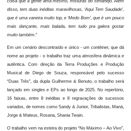
coisa que a gente ama mesmo, misturas do sertanejo. Além
disso, tem duas inéditas maravilhosas, ‘Aqui Tem Saudade’,
que é uma vaneira muito top, e ‘Medo Bom’, que é um pouco
mais dançante, mais balada, tem tudo pra galera gostar
muito também
.”
Em um cenário descontraído e único - um contêiner, que dá
nome ao projeto - o trabalho traz uma atmosfera dinâmica e
autêntica. Com direção da Terra Produções e Produção
Musical de Diego de Souza, responsável pelo sucesso
“Duas Três”, da dupla Guilherme & Benuto, o trabalho será
lançado em singles e EPs ao longo de 2025. No repertório,
16 faixas, entre 8 inéditas e 8 regravações de sucessos
variados, de nomes como Sandy & Junior, Tribalistas, Maná,
Jorge & Mateus, Rosana, Shania Twain.
O trabalho vem na esteira do projeto “No Máximo – Ao Vivo”,