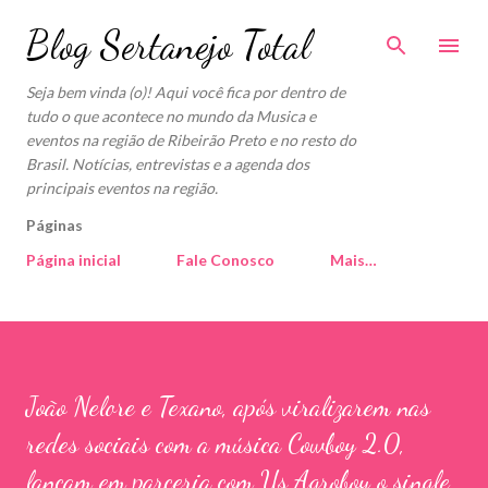
Pular para o conteúdo principal
Blog Sertanejo Total
Seja bem vinda (o)! Aqui você fica por dentro de
tudo o que acontece no mundo da Musica e
eventos na região de Ribeirão Preto e no resto do
Brasil. Notícias, entrevistas e a agenda dos
principais eventos na região.
Páginas
Página inicial
Fale Conosco
Mais…
João Nelore e Texano, após viralizarem nas
redes sociais com a música Cowboy 2.0,
lançam em parceria com Us Agroboy o single