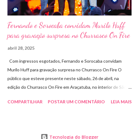
Fernando e Sorocaba convidam Murilo Huff
para gravação surpresa no Churrasco On Fire
abril 28, 2025
Com ingressos esgotados, Fernando e Sorocaba convidam
Murilo Huff para gravação surpresa no Churrasco On Fire O
público que esteve presente neste sábado, 26 de abril, na
edição do Churrasco On Fire em Araçatuba, no interior de São
Paulo, foi presenteado por uma participação especial: Murilo
COMPARTILHAR
POSTAR UM COMENTÁRIO
LEIA MAIS
Huff subiu ao palco de surpresa para gravar duas faixas ao lado
de Fernando e Sorocaba. A ação faz parte de um novo projeto da
dupla, que irá lançar singles inéditos e regravações com
participações especiais em diferentes edições do Churrasco On
Tecnologia do Blogger