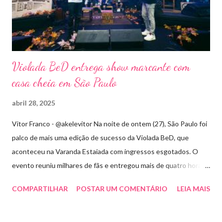
Violada BeD entrega show marcante com
casa cheia em São Paulo
abril 28, 2025
Vitor Franco - @akelevitor Na noite de ontem (27), São Paulo foi
palco de mais uma edição de sucesso da Violada BeD, que
aconteceu na Varanda Estaiada com ingressos esgotados. O
evento reuniu milhares de fãs e entregou mais de quatro horas
de show, energia e emoção. Com um repertório vibrante e cheio
COMPARTILHAR
POSTAR UM COMENTÁRIO
LEIA MAIS
de hits, Bruninho & Davi incendiaram o palco e contaram com
participações especiais de Erick Jordan, Paula Mattos, Lucas e
Kadí, Make U Sweat e Lucas Villar, que tornaram a noite ainda