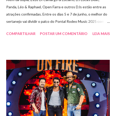
Panda, Léo & Raphael, Open Farra e outros DJs estão entre as
atrações confirmadas. Entre os dias 5 e 7 de junho, o melhor do
sertanejo vai dividir o palco do Pontal Rodeo Music 2025 com o
pop funk do grupo Open Farra, além de apresentações de DJs e
COMPARTILHAR
POSTAR UM COMENTÁRIO
LEIA MAIS
outras atrações. Esta edição da festa, que ocupa lugar de
destaque entre as mais tradicionais da região de Ribeirão Preto,
vai misturar os ritmos mais populares da música brasileira. O
evento trará a Pontal artistas queridos pelo público e muito
requisitados pelos organizadores de eventos em todo o país.
Pela segunda vez, a organização do evento está a cargo da
Marini Eventos — empresa com ampla experiência na promoção
de grandes festivais pelo Brasil, como a retomada da FAPIL
(Feira Agropecuária e Industrial de Leme) no ano passado. O
Pontal Rodeo Music reforça mais uma vez seu compromisso
social: os ingressos poderão ser trocados por 1 kg de alimento
não perecível. Toda a arr...