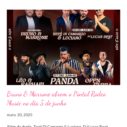
mais memorável. A mistura de vozes, garantiu uma atmosfera
única, com o público cantando junto do início ao fim. Criado em
2018, o projeto Violada BeD se tornou uma verdadeira marca
registrada da carreira da dupla, oferecendo ao público um show
imersivo, com horas de duração, que mistura grandes clássicos
do sertanejo com homenagens a outros gêneros. No palco,
Bruninho & Davi transitam com naturalidade entre os seus hits e
releituras de artistas como Sandy & Junior, CPM 22 e
Detonautas, cria...
Bruno & Marrone abrem o Pontal Rodeo
Music no dia 5 de junho
maio 20, 2025
Além da dupla, Zezé Di Camargo & Luciano, DJ Lucas Beat,