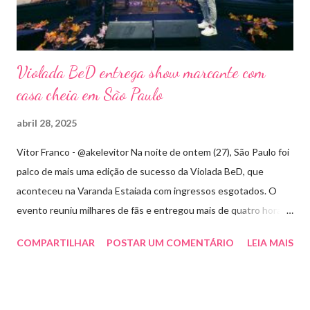
Violada BeD entrega show marcante com
casa cheia em São Paulo
abril 28, 2025
Vitor Franco - @akelevitor Na noite de ontem (27), São Paulo foi
palco de mais uma edição de sucesso da Violada BeD, que
aconteceu na Varanda Estaiada com ingressos esgotados. O
evento reuniu milhares de fãs e entregou mais de quatro horas
de show, energia e emoção. Com um repertório vibrante e cheio
COMPARTILHAR
POSTAR UM COMENTÁRIO
LEIA MAIS
de hits, Bruninho & Davi incendiaram o palco e contaram com
participações especiais de Erick Jordan, Paula Mattos, Lucas e
Kadí, Make U Sweat e Lucas Villar, que tornaram a noite ainda
mais memorável. A mistura de vozes, garantiu uma atmosfera