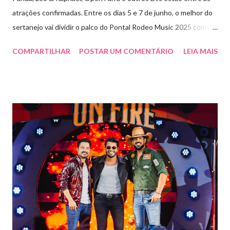
atrações confirmadas. Entre os dias 5 e 7 de junho, o melhor do
sertanejo vai dividir o palco do Pontal Rodeo Music 2025 com o
pop funk do grupo Open Farra, além de apresentações de DJs e
COMPARTILHAR
POSTAR UM COMENTÁRIO
LEIA MAIS
outras atrações. Esta edição da festa, que ocupa lugar de
destaque entre as mais tradicionais da região de Ribeirão Preto,
vai misturar os ritmos mais populares da música brasileira. O
evento trará a Pontal artistas queridos pelo público e muito
requisitados pelos organizadores de eventos em todo o país.
Pela segunda vez, a organização do evento está a cargo da
Marini Eventos — empresa com ampla experiência na promoção
de grandes festivais pelo Brasil, como a retomada da FAPIL
(Feira Agropecuária e Industrial de Leme) no ano passado. O
Pontal Rodeo Music reforça mais uma vez seu compromisso
social: os ingressos poderão ser trocados por 1 kg de alimento
não perecível. Toda a arr...