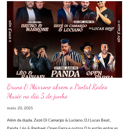
única, com o público cantando junto do início ao fim. Criado em
2018, o projeto Violada BeD se tornou uma verdadeira marca
registrada da carreira da dupla, oferecendo ao público um show
imersivo, com horas de duração, que mistura grandes clássicos
do sertanejo com homenagens a outros gêneros. No palco,
Bruninho & Davi transitam com naturalidade entre os seus hits e
releituras de artistas como Sandy & Junior, CPM 22 e
Detonautas, cria...
Bruno & Marrone abrem o Pontal Rodeo
Music no dia 5 de junho
maio 20, 2025
Além da dupla, Zezé Di Camargo & Luciano, DJ Lucas Beat,
Panda, Léo & Raphael, Open Farra e outros DJs estão entre as