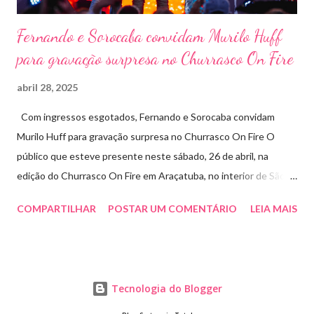
Fernando e Sorocaba convidam Murilo Huff
para gravação surpresa no Churrasco On Fire
abril 28, 2025
Com ingressos esgotados, Fernando e Sorocaba convidam
Murilo Huff para gravação surpresa no Churrasco On Fire O
público que esteve presente neste sábado, 26 de abril, na
edição do Churrasco On Fire em Araçatuba, no interior de São
Paulo, foi presenteado por uma participação especial: Murilo
COMPARTILHAR
POSTAR UM COMENTÁRIO
LEIA MAIS
Huff subiu ao palco de surpresa para gravar duas faixas ao lado
de Fernando e Sorocaba. A ação faz parte de um novo projeto da
dupla, que irá lançar singles inéditos e regravações com
participações especiais em diferentes edições do Churrasco On
Tecnologia do Blogger
Fire. Murilo gravou ao lado de Fernando e Sorocaba a inédita “Já
Vai Sabendo” e uma releitura do sucesso “O Que Cê Vai Fazer” ,