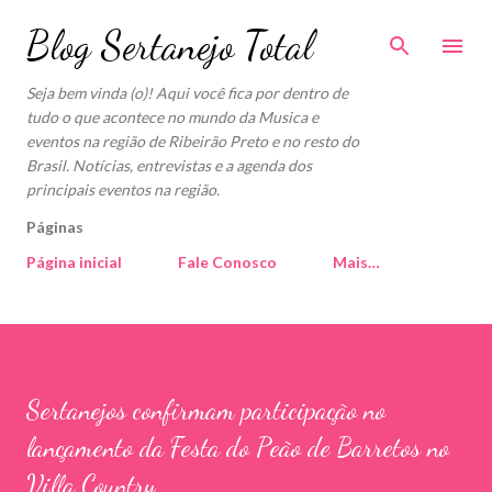
Pular para o conteúdo principal
Blog Sertanejo Total
Seja bem vinda (o)! Aqui você fica por dentro de
tudo o que acontece no mundo da Musica e
eventos na região de Ribeirão Preto e no resto do
Brasil. Notícias, entrevistas e a agenda dos
principais eventos na região.
Páginas
Página inicial
Fale Conosco
Mais…
Sertanejos confirmam participação no
lançamento da Festa do Peão de Barretos no
Villa Country