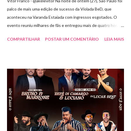
Vitor Franco - @akelevitor Na noite de ontem (27), São Paulo foi
palco de mais uma edição de sucesso da Violada BeD, que
aconteceu na Varanda Estaiada com ingressos esgotados. O
evento reuniu milhares de fãs e entregou mais de quatro horas
de show, energia e emoção. Com um repertório vibrante e cheio
COMPARTILHAR
POSTAR UM COMENTÁRIO
LEIA MAIS
de hits, Bruninho & Davi incendiaram o palco e contaram com
participações especiais de Erick Jordan, Paula Mattos, Lucas e
Kadí, Make U Sweat e Lucas Villar, que tornaram a noite ainda
mais memorável. A mistura de vozes, garantiu uma atmosfera
única, com o público cantando junto do início ao fim. Criado em
2018, o projeto Violada BeD se tornou uma verdadeira marca
registrada da carreira da dupla, oferecendo ao público um show
imersivo, com horas de duração, que mistura grandes clássicos
do sertanejo com homenagens a outros gêneros. No palco,
Bruninho & Davi transitam com naturalidade entre os seus hits e
releituras de artistas como Sandy & Junior, CPM 22 e