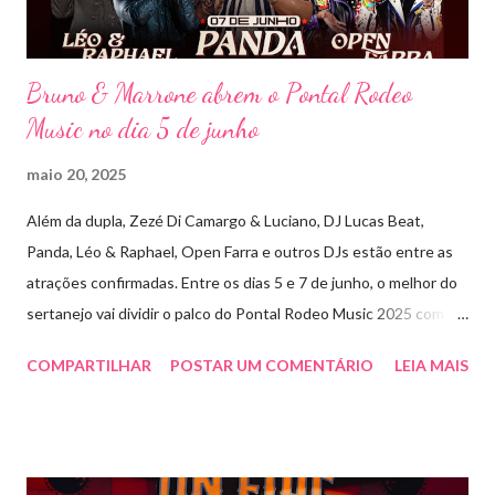
Detonautas, cria...
Bruno & Marrone abrem o Pontal Rodeo
Music no dia 5 de junho
maio 20, 2025
Além da dupla, Zezé Di Camargo & Luciano, DJ Lucas Beat,
Panda, Léo & Raphael, Open Farra e outros DJs estão entre as
atrações confirmadas. Entre os dias 5 e 7 de junho, o melhor do
sertanejo vai dividir o palco do Pontal Rodeo Music 2025 com o
pop funk do grupo Open Farra, além de apresentações de DJs e
COMPARTILHAR
POSTAR UM COMENTÁRIO
LEIA MAIS
outras atrações. Esta edição da festa, que ocupa lugar de
destaque entre as mais tradicionais da região de Ribeirão Preto,
vai misturar os ritmos mais populares da música brasileira. O
evento trará a Pontal artistas queridos pelo público e muito