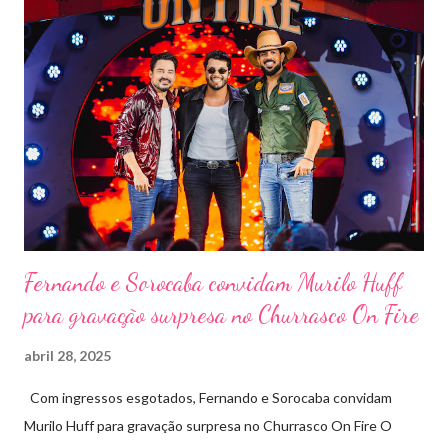
requisitados pelos organizadores de eventos em todo o país.
Pela segunda vez, a organização do evento está a cargo da
Marini Eventos — empresa com ampla experiência na promoção
de grandes festivais pelo Brasil, como a retomada da FAPIL
(Feira Agropecuária e Industrial de Leme) no ano passado. O
Pontal Rodeo Music reforça mais uma vez seu compromisso
social: os ingressos poderão ser trocados por 1 kg de alimento
não perecível. Toda a arr...
Fernando e Sorocaba convidam Murilo Huff
para gravação surpresa no Churrasco On Fire
abril 28, 2025
Com ingressos esgotados, Fernando e Sorocaba convidam
Murilo Huff para gravação surpresa no Churrasco On Fire O