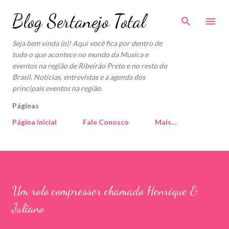
Pular para o conteúdo principal
Blog Sertanejo Total
Seja bem vinda (o)! Aqui você fica por dentro de
tudo o que acontece no mundo da Musica e
eventos na região de Ribeirão Preto e no resto do
Brasil. Notícias, entrevistas e a agenda dos
principais eventos na região.
Páginas
Página inicial
Fale Conosco
Mais…
Um rolo compressor chamado Henrique &
Juliano