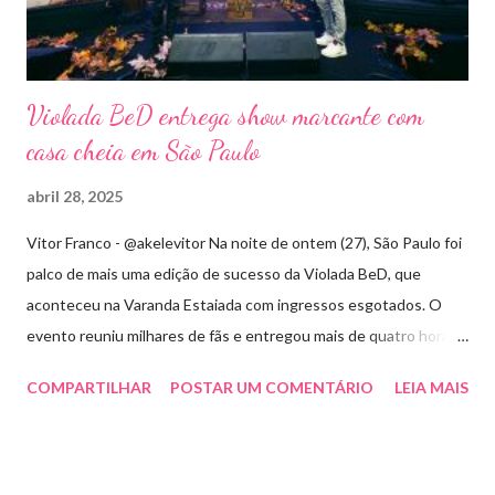
Violada BeD entrega show marcante com
casa cheia em São Paulo
abril 28, 2025
Vitor Franco - @akelevitor Na noite de ontem (27), São Paulo foi
palco de mais uma edição de sucesso da Violada BeD, que
aconteceu na Varanda Estaiada com ingressos esgotados. O
evento reuniu milhares de fãs e entregou mais de quatro horas
de show, energia e emoção. Com um repertório vibrante e cheio
COMPARTILHAR
POSTAR UM COMENTÁRIO
LEIA MAIS
de hits, Bruninho & Davi incendiaram o palco e contaram com
participações especiais de Erick Jordan, Paula Mattos, Lucas e
Kadí, Make U Sweat e Lucas Villar, que tornaram a noite ainda
mais memorável. A mistura de vozes, garantiu uma atmosfera