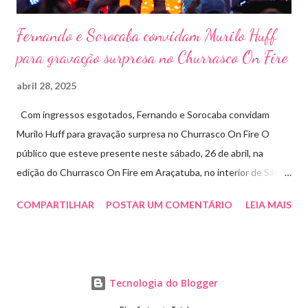
Fernando e Sorocaba convidam Murilo Huff
para gravação surpresa no Churrasco On Fire
abril 28, 2025
Com ingressos esgotados, Fernando e Sorocaba convidam
Murilo Huff para gravação surpresa no Churrasco On Fire O
público que esteve presente neste sábado, 26 de abril, na
edição do Churrasco On Fire em Araçatuba, no interior de São
Paulo, foi presenteado por uma participação especial: Murilo
COMPARTILHAR
POSTAR UM COMENTÁRIO
LEIA MAIS
Huff subiu ao palco de surpresa para gravar duas faixas ao lado
de Fernando e Sorocaba. A ação faz parte de um novo projeto da
dupla, que irá lançar singles inéditos e regravações com
participações especiais em diferentes edições do Churrasco On
Tecnologia do Blogger
Fire. Murilo gravou ao lado de Fernando e Sorocaba a inédita “Já
Vai Sabendo” e uma releitura do sucesso “O Que Cê Vai Fazer” ,