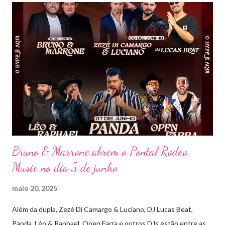
única, com o público cantando junto do início ao fim. Criado em
2018, o projeto Violada BeD se tornou uma verdadeira marca
registrada da carreira da dupla, oferecendo ao público um show
imersivo, com horas de duração, que mistura grandes clássicos
do sertanejo com homenagens a outros gêneros. No palco,
Bruninho & Davi transitam com naturalidade entre os seus hits e
releituras de artistas como Sandy & Junior, CPM 22 e
Detonautas, cria...
Bruno & Marrone abrem o Pontal Rodeo
Music no dia 5 de junho
maio 20, 2025
Além da dupla, Zezé Di Camargo & Luciano, DJ Lucas Beat,
Panda, Léo & Raphael, Open Farra e outros DJs estão entre as