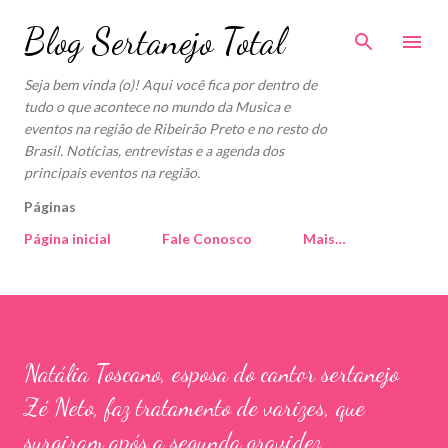
Pular para o conteúdo principal
Blog Sertanejo Total
Seja bem vinda (o)! Aqui você fica por dentro de
tudo o que acontece no mundo da Musica e
eventos na região de Ribeirão Preto e no resto do
Brasil. Notícias, entrevistas e a agenda dos
principais eventos na região.
Páginas
Página inicial
Fale Conosco
Mais…
Natália Toscano, esposa do cantor sertanejo
Zé Neto, faz tratamento de varizes, que
surgiram após a segunda gravidez