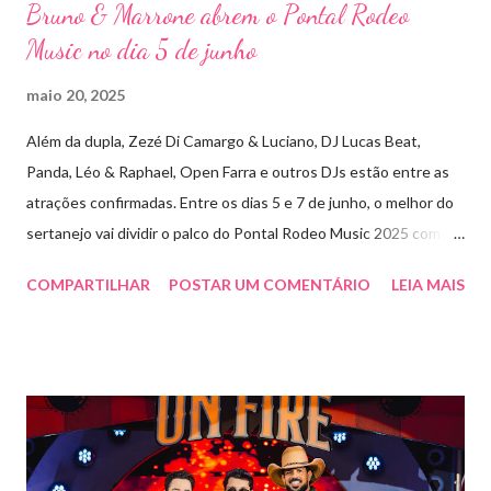
Bruno & Marrone abrem o Pontal Rodeo
Music no dia 5 de junho
maio 20, 2025
Além da dupla, Zezé Di Camargo & Luciano, DJ Lucas Beat,
Panda, Léo & Raphael, Open Farra e outros DJs estão entre as
atrações confirmadas. Entre os dias 5 e 7 de junho, o melhor do
sertanejo vai dividir o palco do Pontal Rodeo Music 2025 com o
pop funk do grupo Open Farra, além de apresentações de DJs e
COMPARTILHAR
POSTAR UM COMENTÁRIO
LEIA MAIS
outras atrações. Esta edição da festa, que ocupa lugar de
destaque entre as mais tradicionais da região de Ribeirão Preto,
vai misturar os ritmos mais populares da música brasileira. O
evento trará a Pontal artistas queridos pelo público e muito
requisitados pelos organizadores de eventos em todo o país.
Pela segunda vez, a organização do evento está a cargo da
Marini Eventos — empresa com ampla experiência na promoção