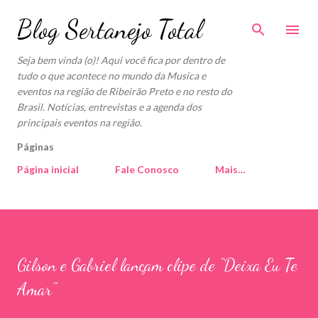
Pular para o conteúdo principal
Blog Sertanejo Total
Seja bem vinda (o)! Aqui você fica por dentro de
tudo o que acontece no mundo da Musica e
eventos na região de Ribeirão Preto e no resto do
Brasil. Notícias, entrevistas e a agenda dos
principais eventos na região.
Páginas
Página inicial
Fale Conosco
Mais…
Gilson e Gabriel lançam clipe de “Deixa Eu Te
Amar”