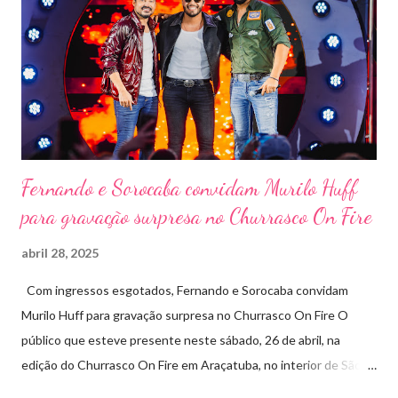
de grandes festivais pelo Brasil, como a retomada da FAPIL
(Feira Agropecuária e Industrial de Leme) no ano passado. O
Pontal Rodeo Music reforça mais uma vez seu compromisso
social: os ingressos poderão ser trocados por 1 kg de alimento
não perecível. Toda a arr...
Fernando e Sorocaba convidam Murilo Huff
para gravação surpresa no Churrasco On Fire
abril 28, 2025
Com ingressos esgotados, Fernando e Sorocaba convidam
Murilo Huff para gravação surpresa no Churrasco On Fire O
público que esteve presente neste sábado, 26 de abril, na
edição do Churrasco On Fire em Araçatuba, no interior de São
Paulo, foi presenteado por uma participação especial: Murilo