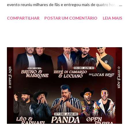
evento reuniu milhares de fãs e entregou mais de quatro horas
de show, energia e emoção. Com um repertório vibrante e cheio
COMPARTILHAR
POSTAR UM COMENTÁRIO
LEIA MAIS
de hits, Bruninho & Davi incendiaram o palco e contaram com
participações especiais de Erick Jordan, Paula Mattos, Lucas e
Kadí, Make U Sweat e Lucas Villar, que tornaram a noite ainda
mais memorável. A mistura de vozes, garantiu uma atmosfera
única, com o público cantando junto do início ao fim. Criado em
2018, o projeto Violada BeD se tornou uma verdadeira marca
registrada da carreira da dupla, oferecendo ao público um show
imersivo, com horas de duração, que mistura grandes clássicos
do sertanejo com homenagens a outros gêneros. No palco,
Bruninho & Davi transitam com naturalidade entre os seus hits e
releituras de artistas como Sandy & Junior, CPM 22 e
Detonautas, cria...