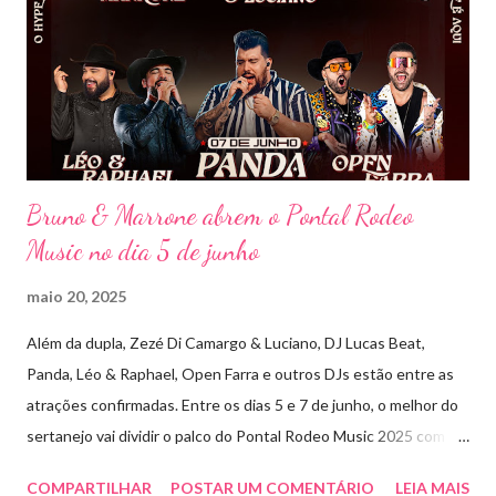
imersivo, com horas de duração, que mistura grandes clássicos
do sertanejo com homenagens a outros gêneros. No palco,
Bruninho & Davi transitam com naturalidade entre os seus hits e
releituras de artistas como Sandy & Junior, CPM 22 e
Detonautas, cria...
Bruno & Marrone abrem o Pontal Rodeo
Music no dia 5 de junho
maio 20, 2025
Além da dupla, Zezé Di Camargo & Luciano, DJ Lucas Beat,
Panda, Léo & Raphael, Open Farra e outros DJs estão entre as
atrações confirmadas. Entre os dias 5 e 7 de junho, o melhor do
sertanejo vai dividir o palco do Pontal Rodeo Music 2025 com o
pop funk do grupo Open Farra, além de apresentações de DJs e
COMPARTILHAR
POSTAR UM COMENTÁRIO
LEIA MAIS