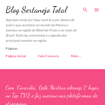
Pular para o conteúdo principal
Blog Sertanejo Total
Seja bem vinda (o)! Aqui você fica por dentro de
tudo o que acontece no mundo da Musica e
eventos na região de Ribeirão Preto e no resto do
Brasil. Notícias, entrevistas e a agenda dos
principais eventos na região.
Páginas
Página inicial
Fale Conosco
Mais…
Com “Covardia”, Gabi Martins alcança 1° lugar
no Top TVZ e faz sucesso nas plataformas de
streaming