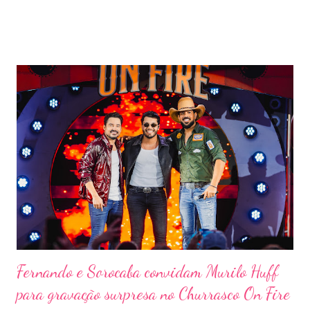
outras atrações. Esta edição da festa, que ocupa lugar de
destaque entre as mais tradicionais da região de Ribeirão Preto,
vai misturar os ritmos mais populares da música brasileira. O
evento trará a Pontal artistas queridos pelo público e muito
requisitados pelos organizadores de eventos em todo o país.
Pela segunda vez, a organização do evento está a cargo da
Marini Eventos — empresa com ampla experiência na promoção
de grandes festivais pelo Brasil, como a retomada da FAPIL
(Feira Agropecuária e Industrial de Leme) no ano passado. O
Pontal Rodeo Music reforça mais uma vez seu compromisso
social: os ingressos poderão ser trocados por 1 kg de alimento
não perecível. Toda a arr...
Fernando e Sorocaba convidam Murilo Huff
para gravação surpresa no Churrasco On Fire