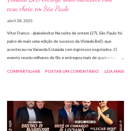
casa cheia em São Paulo
abril 28, 2025
Vitor Franco - @akelevitor Na noite de ontem (27), São Paulo foi
palco de mais uma edição de sucesso da Violada BeD, que
aconteceu na Varanda Estaiada com ingressos esgotados. O
evento reuniu milhares de fãs e entregou mais de quatro horas
de show, energia e emoção. Com um repertório vibrante e cheio
COMPARTILHAR
POSTAR UM COMENTÁRIO
LEIA MAIS
de hits, Bruninho & Davi incendiaram o palco e contaram com
participações especiais de Erick Jordan, Paula Mattos, Lucas e
Kadí, Make U Sweat e Lucas Villar, que tornaram a noite ainda
mais memorável. A mistura de vozes, garantiu uma atmosfera
única, com o público cantando junto do início ao fim. Criado em
2018, o projeto Violada BeD se tornou uma verdadeira marca
registrada da carreira da dupla, oferecendo ao público um show