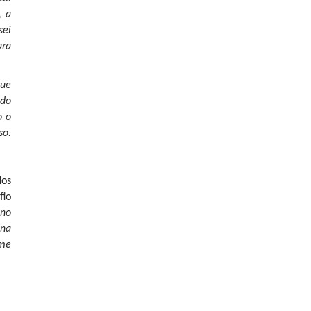
, a
sei
ara
que
odo
o o
so.
Nos
fio
 no
 na
 me