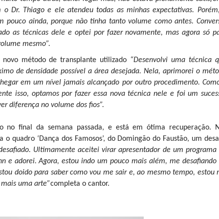
 o Dr. Thiago e ele atendeu todas as minhas expectativas. Porém
 pouco ainda, porque não tinha tanto volume como antes. Conver
do as técnicas dele e optei por fazer novamente, mas agora só p
r volume mesmo”.
o novo método de transplante utilizado
“Desenvolvi uma técnica 
ximo de densidade possível a área desejada. Nela, aprimorei o mét
r chegar em um nível jamais alcançado por outro procedimento. Com
nte isso, optamos por fazer essa nova técnica nele e foi um suces
ver diferença no volume dos fios”.
to no final da semana passada, e está em ótima recuperação. 
para o quadro ‘Dança dos Famosos’, do Domingão do Faustão, um desa
desafiado. Ultimamente aceitei virar apresentador de um programa
n e adorei. Agora, estou indo um pouco mais além, me desafiando
 Estou doido para saber como vou me sair e, ao mesmo tempo, estou
 mais uma arte”
completa o cantor.