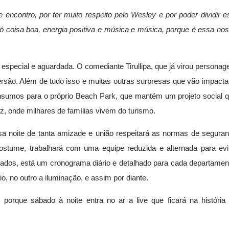
encontro, por ter muito respeito pelo Wesley e por poder dividir e
ó coisa boa, energia positiva e música e música, porque é essa no
o especial e aguardada. O comediante Tirullipa, que já virou persona
ersão. Além de tudo isso e muitas outras surpresas que vão impacta
e insumos para o próprio Beach Park, que mantém um projeto social 
z, onde milhares de famílias vivem do turismo.
ssa noite de tanta amizade e união respeitará as normas de segura
stume, trabalhará com uma equipe reduzida e alternada para evi
lados, está um cronograma diário e detalhado para cada departamen
, no outro a iluminação, e assim por diante.
 porque sábado à noite entra no ar a live que ficará na história