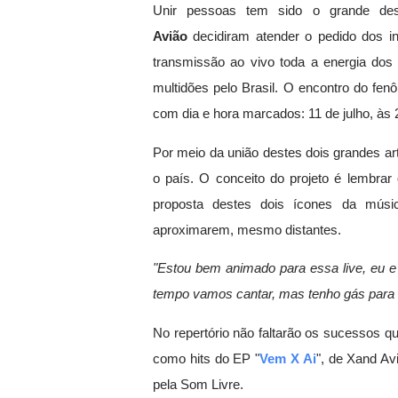
Unir pessoas tem sido o grande des
Avião
decidiram atender o pedido dos int
transmissão ao vivo toda a energia dos
multidões pelo Brasil. O encontro do fe
com dia e hora marcados: 11 de julho, às 
Por meio da união destes dois grandes arti
o país. O conceito do projeto é lembrar
proposta destes dois ícones da músic
aproximarem, mesmo distantes.
"Estou bem animado para essa live, eu e
tempo vamos cantar, mas tenho g
á
s para 
No repertório não faltarão os sucessos qu
como hits do EP "
Vem X Ai
", de Xand Av
pela Som Livre.