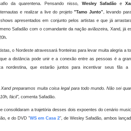
afio da quarentena. Pensando nisso,
Wesley Safadão
e
Xa
ernautas e realizar a live do projeto
"Tamo Junto
”
, levando par
 shows apresentados em conjunto pelos artistas e que já arrasta
nômeno Safadão com o comandante da nação aviãozeira, Xand, já e
20h.
stas, o Nordeste atravessará fronteiras para levar muita alegria a t
 que a distância pode unir e a conexão entre as pessoas é a gra
a nordestina, que estarão juntos para incentivar seus fãs a
 Xand preparamos muita coisa legal para todo mundo. Não sei qua
10h, f
á
cil",
comenta Safadão.
e consolidaram a trajetória desses dois expoentes do cenário music
ião, e do DVD "
WS em Casa 2
", de Wesley Safadão, ambos lança