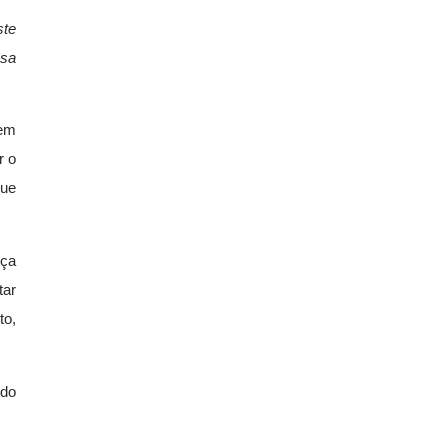
ste
ssa
gem
r o
que
nça
tar
to,
 do