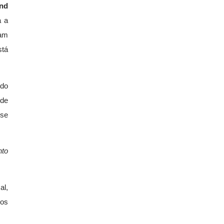
nd
a a
ram
stá
odo
nde
 se
nto
al,
dos