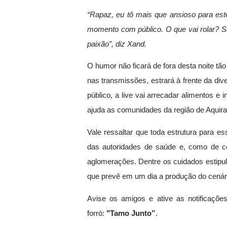
“Rapaz, eu tô mais que ansioso para este 
momento com público. O que vai rolar? S
paixão”, diz Xand.
O humor não ficará de fora desta noite tã
nas transmissões, estrará à frente da div
público, a live vai arrecadar alimentos 
ajuda as comunidades da região de Aquira
Vale ressaltar que toda estrutura para e
das autoridades de saúde e, como de co
aglomerações. Dentre os cuidados estipu
que prevê em um dia a produção do cenário
Avise os amigos e ative as notificações
forró:
"Tamo Junto
”
.