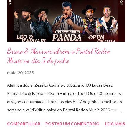
do sertanejo com homenagens a outros gêneros. No palco,
Bruninho & Davi transitam com naturalidade entre os seus hits e
releituras de artistas como Sandy & Junior, CPM 22 e
Detonautas, cria...
Bruno & Marrone abrem o Pontal Rodeo
Music no dia 5 de junho
maio 20, 2025
Além da dupla, Zezé Di Camargo & Luciano, DJ Lucas Beat,
Panda, Léo & Raphael, Open Farra e outros DJs estão entre as
atrações confirmadas. Entre os dias 5 e 7 de junho, o melhor do
sertanejo vai dividir o palco do Pontal Rodeo Music 2025 com o
pop funk do grupo Open Farra, além de apresentações de DJs e
COMPARTILHAR
POSTAR UM COMENTÁRIO
LEIA MAIS
outras atrações. Esta edição da festa, que ocupa lugar de