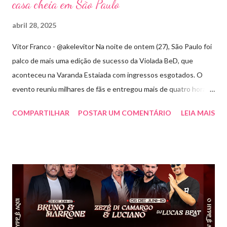
casa cheia em São Paulo
abril 28, 2025
Vitor Franco - @akelevitor Na noite de ontem (27), São Paulo foi
palco de mais uma edição de sucesso da Violada BeD, que
aconteceu na Varanda Estaiada com ingressos esgotados. O
evento reuniu milhares de fãs e entregou mais de quatro horas
de show, energia e emoção. Com um repertório vibrante e cheio
COMPARTILHAR
POSTAR UM COMENTÁRIO
LEIA MAIS
de hits, Bruninho & Davi incendiaram o palco e contaram com
participações especiais de Erick Jordan, Paula Mattos, Lucas e
Kadí, Make U Sweat e Lucas Villar, que tornaram a noite ainda
mais memorável. A mistura de vozes, garantiu uma atmosfera
única, com o público cantando junto do início ao fim. Criado em
2018, o projeto Violada BeD se tornou uma verdadeira marca
registrada da carreira da dupla, oferecendo ao público um show
imersivo, com horas de duração, que mistura grandes clássicos