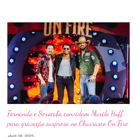
destaque entre as mais tradicionais da região de Ribeirão Preto,
vai misturar os ritmos mais populares da música brasileira. O
evento trará a Pontal artistas queridos pelo público e muito
requisitados pelos organizadores de eventos em todo o país.
Pela segunda vez, a organização do evento está a cargo da
Marini Eventos — empresa com ampla experiência na promoção
de grandes festivais pelo Brasil, como a retomada da FAPIL
(Feira Agropecuária e Industrial de Leme) no ano passado. O
Pontal Rodeo Music reforça mais uma vez seu compromisso
social: os ingressos poderão ser trocados por 1 kg de alimento
não perecível. Toda a arr...
Fernando e Sorocaba convidam Murilo Huff
para gravação surpresa no Churrasco On Fire
abril 28, 2025