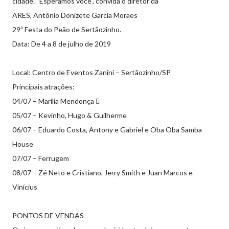
cidade. “Esperamos você”, convida o diretor da
ARES, Antônio Donizete Garcia Moraes
29ª Festa do Peão de Sertãozinho.
Data: De 4 a 8 de julho de 2019
Local: Centro de Eventos Zanini – Sertãozinho/SP
Principais atrações:
04/07 – Marília Mendonça 
05/07 – Kevinho, Hugo & Guilherme
06/07 – Eduardo Costa, Antony e Gabriel e Oba Oba Samba
House
07/07 – Ferrugem
08/07 – Zé Neto e Cristiano, Jerry Smith e Juan Marcos e
Vinícius
PONTOS DE VENDAS