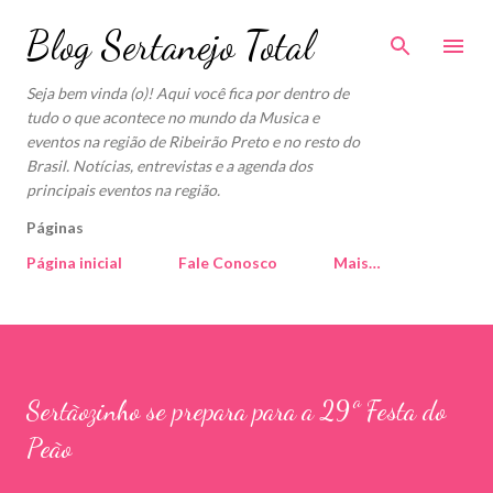
Pular para o conteúdo principal
Blog Sertanejo Total
Seja bem vinda (o)! Aqui você fica por dentro de
tudo o que acontece no mundo da Musica e
eventos na região de Ribeirão Preto e no resto do
Brasil. Notícias, entrevistas e a agenda dos
principais eventos na região.
Páginas
Página inicial
Fale Conosco
Mais…
Sertãozinho se prepara para a 29ª Festa do
Peão