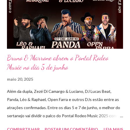
imersivo, com horas de duração, que mistura grandes clássicos
do sertanejo com homenagens a outros gêneros. No palco,
Bruninho & Davi transitam com naturalidade entre os seus hits e
releituras de artistas como Sandy & Junior, CPM 22 e
Detonautas, cria...
Bruno & Marrone abrem o Pontal Rodeo
Music no dia 5 de junho
maio 20, 2025
Além da dupla, Zezé Di Camargo & Luciano, DJ Lucas Beat,
Panda, Léo & Raphael, Open Farra e outros DJs estão entre as
atrações confirmadas. Entre os dias 5 e 7 de junho, o melhor do
sertanejo vai dividir o palco do Pontal Rodeo Music 2025 com o
pop funk do grupo Open Farra, além de apresentações de DJs e
COMPARTILHAR
POSTAR UM COMENTÁRIO
LEIA MAIS