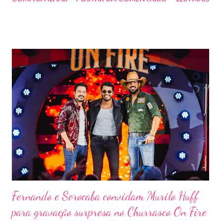
outras atrações. Esta edição da festa, que ocupa lugar de
destaque entre as mais tradicionais da região de Ribeirão Preto,
vai misturar os ritmos mais populares da música brasileira. O
evento trará a Pontal artistas queridos pelo público e muito
requisitados pelos organizadores de eventos em todo o país.
Pela segunda vez, a organização do evento está a cargo da
Marini Eventos — empresa com ampla experiência na promoção
de grandes festivais pelo Brasil, como a retomada da FAPIL
(Feira Agropecuária e Industrial de Leme) no ano passado. O
Pontal Rodeo Music reforça mais uma vez seu compromisso
social: os ingressos poderão ser trocados por 1 kg de alimento
não perecível. Toda a arr...
Fernando e Sorocaba convidam Murilo Huff
para gravação surpresa no Churrasco On Fire