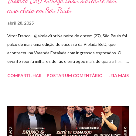
Violada BeD entrega show marcante com
casa cheia em São Paulo
abril 28, 2025
Vitor Franco - @akelevitor Na noite de ontem (27), São Paulo foi
palco de mais uma edição de sucesso da Violada BeD, que
aconteceu na Varanda Estaiada com ingressos esgotados. O
evento reuniu milhares de fãs e entregou mais de quatro horas
de show, energia e emoção. Com um repertório vibrante e cheio
COMPARTILHAR
POSTAR UM COMENTÁRIO
LEIA MAIS
de hits, Bruninho & Davi incendiaram o palco e contaram com
participações especiais de Erick Jordan, Paula Mattos, Lucas e
Kadí, Make U Sweat e Lucas Villar, que tornaram a noite ainda
mais memorável. A mistura de vozes, garantiu uma atmosfera
única, com o público cantando junto do início ao fim. Criado em
2018, o projeto Violada BeD se tornou uma verdadeira marca
registrada da carreira da dupla, oferecendo ao público um show