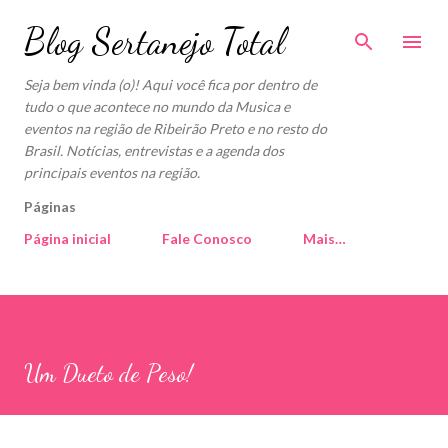
Pular para o conteúdo principal
Blog Sertanejo Total
Seja bem vinda (o)! Aqui você fica por dentro de
tudo o que acontece no mundo da Musica e
eventos na região de Ribeirão Preto e no resto do
Brasil. Notícias, entrevistas e a agenda dos
principais eventos na região.
Páginas
Página inicial
Fale Conosco
Mais…
Um Dueto de Peso!