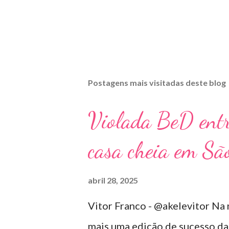
Postagens mais visitadas deste blog
Violada BeD ent
casa cheia em Sã
abril 28, 2025
Vitor Franco - @akelevitor Na 
mais uma edição de sucesso da