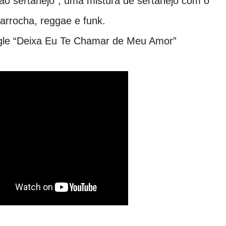
dão sertanejo”, uma mistura de sertanejo com o
o arrocha, reggae e funk.
gle “Deixa Eu Te Chamar de Meu Amor”