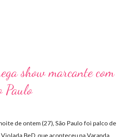
rega show marcante com
o Paulo
noite de ontem (27), São Paulo foi palco de
 Violada BeD, que aconteceu na Varanda