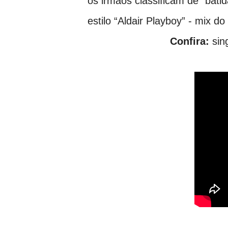
os irmãos classificam de “bati
estilo “Aldair Playboy” - mix d
Confira:
sin