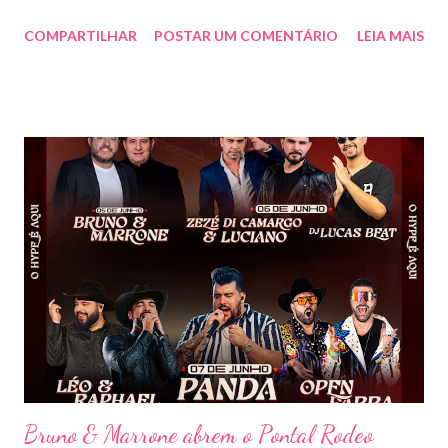
de show, energia e emoção. Com um repertório vibrante e cheio
COMPARTILHAR
POSTAR UM COMENTÁRIO
LEIA MAIS
de hits, Bruninho & Davi incendiaram o palco e contaram com
participações especiais de Erick Jordan, Paula Mattos, Lucas e
Kadí, Make U Sweat e Lucas Villar, que tornaram a noite ainda
mais memorável. A mistura de vozes, garantiu uma atmosfera
única, com o público cantando junto do início ao fim. Criado em
2018, o projeto Violada BeD se tornou uma verdadeira marca
registrada da carreira da dupla, oferecendo ao público um show
imersivo, com horas de duração, que mistura grandes clássicos
do sertanejo com homenagens a outros gêneros. No palco,
Bruninho & Davi transitam com naturalidade entre os seus hits e
releituras de artistas como Sandy & Junior, CPM 22 e
Detonautas, cria...
Bruno & Marrone abrem o Pontal Rodeo