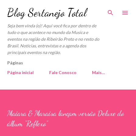
Pular para o conteúdo principal
Blog Sertanejo Total
Seja bem vinda (o)! Aqui você fica por dentro de
tudo o que acontece no mundo da Musica e
eventos na região de Ribeirão Preto e no resto do
Brasil. Notícias, entrevistas e a agenda dos
principais eventos na região.
Páginas
Página inicial
Fale Conosco
Mais…
Maiara & Maraisa lançam versão Deluxe do
álbum “Reflexo”