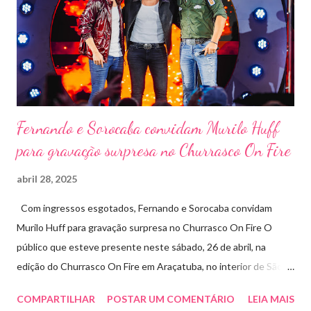
(Feira Agropecuária e Industrial de Leme) no ano passado. O
Pontal Rodeo Music reforça mais uma vez seu compromisso
social: os ingressos poderão ser trocados por 1 kg de alimento
não perecível. Toda a arr...
Fernando e Sorocaba convidam Murilo Huff
para gravação surpresa no Churrasco On Fire
abril 28, 2025
Com ingressos esgotados, Fernando e Sorocaba convidam
Murilo Huff para gravação surpresa no Churrasco On Fire O
público que esteve presente neste sábado, 26 de abril, na
edição do Churrasco On Fire em Araçatuba, no interior de São
Paulo, foi presenteado por uma participação especial: Murilo
COMPARTILHAR
POSTAR UM COMENTÁRIO
LEIA MAIS
Huff subiu ao palco de surpresa para gravar duas faixas ao lado