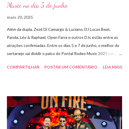
Music no dia 5 de junho
maio 20, 2025
Além da dupla, Zezé Di Camargo & Luciano, DJ Lucas Beat,
Panda, Léo & Raphael, Open Farra e outros DJs estão entre as
atrações confirmadas. Entre os dias 5 e 7 de junho, o melhor do
sertanejo vai dividir o palco do Pontal Rodeo Music 2025 com o
pop funk do grupo Open Farra, além de apresentações de DJs e
COMPARTILHAR
POSTAR UM COMENTÁRIO
LEIA MAIS
outras atrações. Esta edição da festa, que ocupa lugar de
destaque entre as mais tradicionais da região de Ribeirão Preto,
vai misturar os ritmos mais populares da música brasileira. O
evento trará a Pontal artistas queridos pelo público e muito
requisitados pelos organizadores de eventos em todo o país.
Pela segunda vez, a organização do evento está a cargo da
Marini Eventos — empresa com ampla experiência na promoção
de grandes festivais pelo Brasil, como a retomada da FAPIL