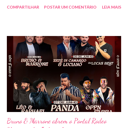
de show, energia e emoção. Com um repertório vibrante e cheio
COMPARTILHAR
POSTAR UM COMENTÁRIO
LEIA MAIS
de hits, Bruninho & Davi incendiaram o palco e contaram com
participações especiais de Erick Jordan, Paula Mattos, Lucas e
Kadí, Make U Sweat e Lucas Villar, que tornaram a noite ainda
mais memorável. A mistura de vozes, garantiu uma atmosfera
única, com o público cantando junto do início ao fim. Criado em
2018, o projeto Violada BeD se tornou uma verdadeira marca
registrada da carreira da dupla, oferecendo ao público um show
imersivo, com horas de duração, que mistura grandes clássicos
do sertanejo com homenagens a outros gêneros. No palco,
Bruninho & Davi transitam com naturalidade entre os seus hits e
releituras de artistas como Sandy & Junior, CPM 22 e
Detonautas, cria...
Bruno & Marrone abrem o Pontal Rodeo