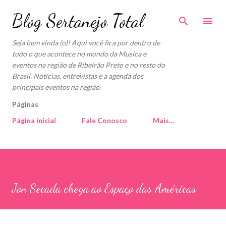
Pular para o conteúdo principal
Blog Sertanejo Total
Seja bem vinda (o)! Aqui você fica por dentro de
tudo o que acontece no mundo da Musica e
eventos na região de Ribeirão Preto e no resto do
Brasil. Notícias, entrevistas e a agenda dos
principais eventos na região.
Páginas
Página inicial
Fale Conosco
Mais…
Jon Secada chega ao Espaço das Américas