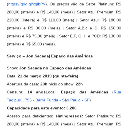
(
https://goo.gl/xgibPV
). Os preços vão de Setor Platinum: R$
280,00 (inteira) e R$ 140,00 (meia) | Setor Azul Premium: R$
220.00 (inteira) e R$ 110,00 (meia) | Setor Azul: R$ 180,00
(inteira) e R$ 90,00 (meia) | Setor A,B,c e D: R$ 150,00
(inteira) e R$ 75,00 (meia) | Setor E,F, G, H e PCD: R$ 130,00
(inteira) e R$ 65,00 (meia).
Serviço – Jon Secada| Espaço das Américas
Show:
Jon Secada no Espaço das Américas
Data:
21 de março 2019 (quinta-feira)
Abertura da casa:
20h
Início do show:
22h
Censura:
14 anos
Local:
Espaço das Américas
(
Rua
Tagipuru, 795 - Barra Funda - S
ã
o Paulo - SP
)
Capacidade para este evento: 3.206
Acesso para deficientes:
sim
Ingressos:
Setor Platinum: R$
280,00 (inteira) e R$ 140,00 (meia) | Setor Azul Premium: R$