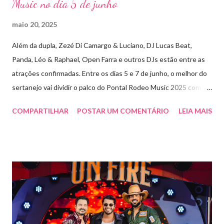
Music no dia 5 de junho
maio 20, 2025
Além da dupla, Zezé Di Camargo & Luciano, DJ Lucas Beat,
Panda, Léo & Raphael, Open Farra e outros DJs estão entre as
atrações confirmadas. Entre os dias 5 e 7 de junho, o melhor do
sertanejo vai dividir o palco do Pontal Rodeo Music 2025 com o
pop funk do grupo Open Farra, além de apresentações de DJs e
COMPARTILHAR
POSTAR UM COMENTÁRIO
LEIA MAIS
outras atrações. Esta edição da festa, que ocupa lugar de
destaque entre as mais tradicionais da região de Ribeirão Preto,
vai misturar os ritmos mais populares da música brasileira. O
evento trará a Pontal artistas queridos pelo público e muito
requisitados pelos organizadores de eventos em todo o país.
Pela segunda vez, a organização do evento está a cargo da
Marini Eventos — empresa com ampla experiência na promoção
de grandes festivais pelo Brasil, como a retomada da FAPIL