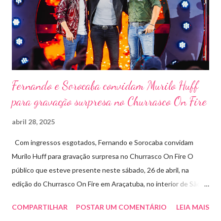
(Feira Agropecuária e Industrial de Leme) no ano passado. O
Pontal Rodeo Music reforça mais uma vez seu compromisso
social: os ingressos poderão ser trocados por 1 kg de alimento
não perecível. Toda a arr...
Fernando e Sorocaba convidam Murilo Huff
para gravação surpresa no Churrasco On Fire
abril 28, 2025
Com ingressos esgotados, Fernando e Sorocaba convidam
Murilo Huff para gravação surpresa no Churrasco On Fire O
público que esteve presente neste sábado, 26 de abril, na
edição do Churrasco On Fire em Araçatuba, no interior de São
Paulo, foi presenteado por uma participação especial: Murilo
COMPARTILHAR
POSTAR UM COMENTÁRIO
LEIA MAIS
Huff subiu ao palco de surpresa para gravar duas faixas ao lado