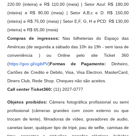
220.00 (inteira) e R$ 110,00 (meia) | Setor Azul: R$ 180,00
(inteira) e R$ 90,00 (meia) | Setor A,B,c e D: R$ 150,00
(inteira) e R$ 75,00 (meia) | Setor E,F, G, H e PCD: R$ 130,00
(inteira) e R$ 65,00 (meia)
Compras de ingressos:
Nas bilheterias do Espaço das
Américas (de segunda a sábado das 10h às 19h - sem taxa de
conveniência ) ou Online
pelo site Ticket 360
(
https://goo.gl/xgibPV
)
Formas de Pagamento:
Dinheiro,
Cartões de Credito
e
Debito, Visa, Visa Electron, MasterCard,
Diners Club, Rede Shop. Cheques não são aceitos.
Call center Ticket360:
(11) 2027-0777
Objetos proibidos:
Câmera fotográfica profissional ou semi
profissional (câmeras grandes com zoom externo ou que
trocam de lente), filmadoras de vídeo, gravadores de audio,
canetas laser, qualquer tipo de tripé, pau de selfie, camisas de