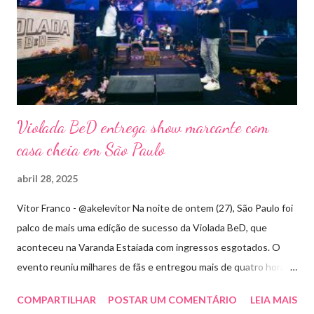
Violada BeD entrega show marcante com
casa cheia em São Paulo
abril 28, 2025
Vitor Franco - @akelevitor Na noite de ontem (27), São Paulo foi
palco de mais uma edição de sucesso da Violada BeD, que
aconteceu na Varanda Estaiada com ingressos esgotados. O
evento reuniu milhares de fãs e entregou mais de quatro horas
de show, energia e emoção. Com um repertório vibrante e cheio
COMPARTILHAR
POSTAR UM COMENTÁRIO
LEIA MAIS
de hits, Bruninho & Davi incendiaram o palco e contaram com