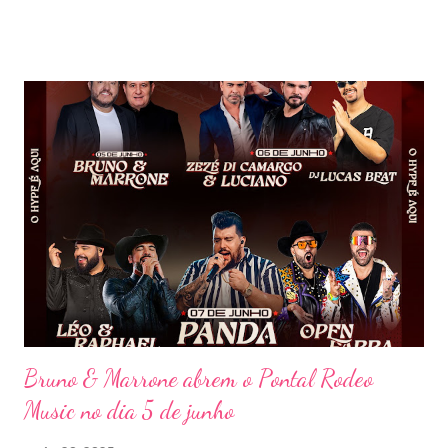
participações especiais de Erick Jordan, Paula Mattos, Lucas e
Kadí, Make U Sweat e Lucas Villar, que tornaram a noite ainda
mais memorável. A mistura de vozes, garantiu uma atmosfera
única, com o público cantando junto do início ao fim. Criado em
2018, o projeto Violada BeD se tornou uma verdadeira marca
registrada da carreira da dupla, oferecendo ao público um show
imersivo, com horas de duração, que mistura grandes clássicos
do sertanejo com homenagens a outros gêneros. No palco,
Bruninho & Davi transitam com naturalidade entre os seus hits e
releituras de artistas como Sandy & Junior, CPM 22 e
Detonautas, cria...
Bruno & Marrone abrem o Pontal Rodeo
Music no dia 5 de junho