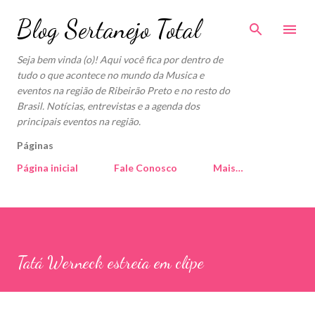
Pular para o conteúdo principal
Blog Sertanejo Total
Seja bem vinda (o)! Aqui você fica por dentro de
tudo o que acontece no mundo da Musica e
eventos na região de Ribeirão Preto e no resto do
Brasil. Notícias, entrevistas e a agenda dos
principais eventos na região.
Páginas
Página inicial
Fale Conosco
Mais…
Tatá Werneck estreia em clipe