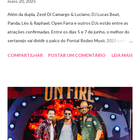
maio 20, 2025
Além da dupla, Zezé Di Camargo & Luciano, DJ Lucas Beat,
Panda, Léo & Raphael, Open Farra e outros DJs estão entre as
atrações confirmadas. Entre os dias 5 e 7 de junho, o melhor do
sertanejo vai dividir o palco do Pontal Rodeo Music 2025 com o
pop funk do grupo Open Farra, além de apresentações de DJs e
COMPARTILHAR
POSTAR UM COMENTÁRIO
LEIA MAIS
outras atrações. Esta edição da festa, que ocupa lugar de
destaque entre as mais tradicionais da região de Ribeirão Preto,
vai misturar os ritmos mais populares da música brasileira. O
evento trará a Pontal artistas queridos pelo público e muito
requisitados pelos organizadores de eventos em todo o país.
Pela segunda vez, a organização do evento está a cargo da
Marini Eventos — empresa com ampla experiência na promoção
de grandes festivais pelo Brasil, como a retomada da FAPIL
(Feira Agropecuária e Industrial de Leme) no ano passado. O
Pontal Rodeo Music reforça mais uma vez seu compromisso