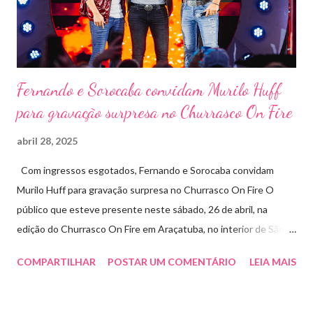
social: os ingressos poderão ser trocados por 1 kg de alimento
não perecível. Toda a arr...
Fernando e Sorocaba convidam Murilo Huff
para gravação surpresa no Churrasco On Fire
abril 28, 2025
Com ingressos esgotados, Fernando e Sorocaba convidam
Murilo Huff para gravação surpresa no Churrasco On Fire O
público que esteve presente neste sábado, 26 de abril, na
edição do Churrasco On Fire em Araçatuba, no interior de São
Paulo, foi presenteado por uma participação especial: Murilo
COMPARTILHAR
POSTAR UM COMENTÁRIO
LEIA MAIS
Huff subiu ao palco de surpresa para gravar duas faixas ao lado
de Fernando e Sorocaba. A ação faz parte de um novo projeto da
dupla, que irá lançar singles inéditos e regravações com