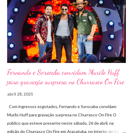
Marini Eventos — empresa com ampla experiência na promoção
de grandes festivais pelo Brasil, como a retomada da FAPIL
(Feira Agropecuária e Industrial de Leme) no ano passado. O
Pontal Rodeo Music reforça mais uma vez seu compromisso
social: os ingressos poderão ser trocados por 1 kg de alimento
não perecível. Toda a arr...
Fernando e Sorocaba convidam Murilo Huff
para gravação surpresa no Churrasco On Fire
abril 28, 2025
Com ingressos esgotados, Fernando e Sorocaba convidam
Murilo Huff para gravação surpresa no Churrasco On Fire O
público que esteve presente neste sábado, 26 de abril, na
edição do Churrasco On Fire em Araçatuba, no interior de São