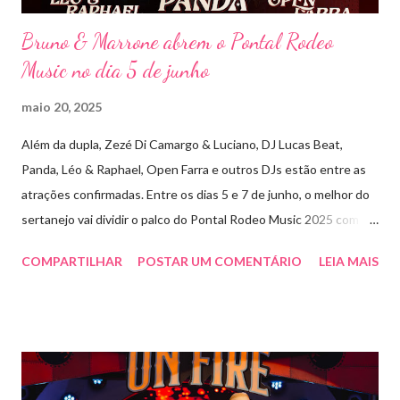
Bruno & Marrone abrem o Pontal Rodeo
Music no dia 5 de junho
maio 20, 2025
Além da dupla, Zezé Di Camargo & Luciano, DJ Lucas Beat,
Panda, Léo & Raphael, Open Farra e outros DJs estão entre as
atrações confirmadas. Entre os dias 5 e 7 de junho, o melhor do
sertanejo vai dividir o palco do Pontal Rodeo Music 2025 com o
pop funk do grupo Open Farra, além de apresentações de DJs e
COMPARTILHAR
POSTAR UM COMENTÁRIO
LEIA MAIS
outras atrações. Esta edição da festa, que ocupa lugar de
destaque entre as mais tradicionais da região de Ribeirão Preto,
vai misturar os ritmos mais populares da música brasileira. O
evento trará a Pontal artistas queridos pelo público e muito
requisitados pelos organizadores de eventos em todo o país.
Pela segunda vez, a organização do evento está a cargo da