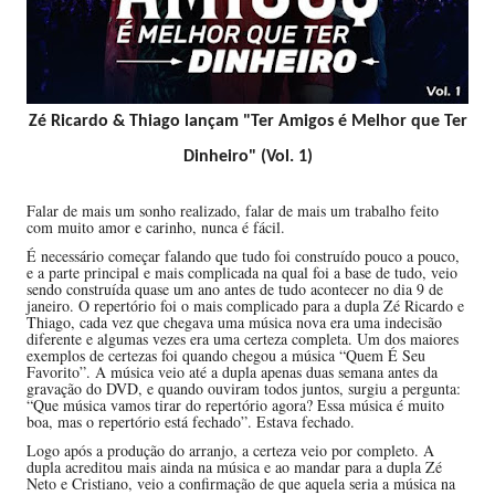
Zé Ricardo & Thiago lançam "Ter Amigos é Melhor que Ter
Dinheiro" (Vol. 1)
Falar de mais um sonho realizado, falar de mais um trabalho feito
com muito amor e carinho, nunca é fácil.
É necessário começar falando que tudo foi construído pouco a pouco,
e a parte principal e mais complicada na qual foi a base de tudo, veio
sendo construída quase um ano antes de tudo acontecer no dia 9 de
janeiro. O repertório foi o mais complicado para a dupla Zé Ricardo e
Thiago, cada vez que chegava uma música nova era uma indecisão
diferente e algumas vezes era uma certeza completa. Um dos maiores
exemplos de certezas foi quando chegou a música “Quem É Seu
Favorito”. A música veio até a dupla apenas duas semana antes da
gravação do DVD, e quando ouviram todos juntos, surgiu a pergunta:
“Que música vamos tirar do repertório agora? Essa música é muito
boa, mas o repertório está fechado”. Estava fechado.
Logo após a produção do arranjo, a certeza veio por completo. A
dupla acreditou mais ainda na música e ao mandar para a dupla Zé
Neto e Cristiano, veio a confirmação de que aquela seria a música na