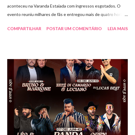
aconteceu na Varanda Estaiada com ingressos esgotados. O
evento reuniu milhares de fãs e entregou mais de quatro horas
de show, energia e emoção. Com um repertório vibrante e cheio
COMPARTILHAR
POSTAR UM COMENTÁRIO
LEIA MAIS
de hits, Bruninho & Davi incendiaram o palco e contaram com
participações especiais de Erick Jordan, Paula Mattos, Lucas e
Kadí, Make U Sweat e Lucas Villar, que tornaram a noite ainda
mais memorável. A mistura de vozes, garantiu uma atmosfera
única, com o público cantando junto do início ao fim. Criado em
2018, o projeto Violada BeD se tornou uma verdadeira marca
registrada da carreira da dupla, oferecendo ao público um show
imersivo, com horas de duração, que mistura grandes clássicos
do sertanejo com homenagens a outros gêneros. No palco,
Bruninho & Davi transitam com naturalidade entre os seus hits e
releituras de artistas como Sandy & Junior, CPM 22 e
Detonautas, cria...