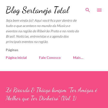
Pular para o conteúdo principal
Blog Sertanejo Total
Seja bem vinda (o)! Aqui você fica por dentro de
tudo o que acontece no mundo da Musica e
eventos na região de Ribeirão Preto e no resto do
Brasil. Notícias, entrevistas e a agenda dos
principais eventos na região.
Páginas
Página inicial
Fale Conosco
Mais…
Zé Ricardo & Thiago lançam "Ter Amigos é
Melhor que Ter Dinheiro" (Vol. 1)